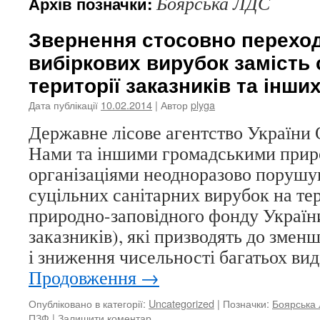
Боярська ЛДС
Архів позначки:
Звернення стосовно переход
вибіркових вирубок замість 
території заказників та інши
Дата публікації
10.02.2014
| Автор
plyga
Державне лісове агентство Україн
Нами та іншими громадськими при
організаціями неодноразово порушу
суцільних санітарних вирубок на тер
природно-заповідного фонду України
заказників), які призводять до змен
і зниження чисельності багатьох вид
Продовження
→
Опубліковано в категорії:
Uncategorized
|
Позначки:
Боярська
ПЗФ
|
Залишити коментар