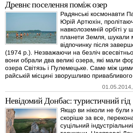
Древнє поселення поміж озер
Радянські космонавти П
Юрій Артюхін, пролітаю
навколоземній орбіті у 
планети Земля, шукали 
відпочинку після завер
(1974 р.). Незважаючи на безліч всесвітньо
вони обрали два великі озера, які мали фо
озера Світязь і Пулемецьке. Саме між цим
райській місцині зворушливо привабливого 
01.05.2014,
Невідомий Донбас: туристичний гід
Якщо ви ніколи не були 
скоріше за все, перекон
суцільний індустріальни