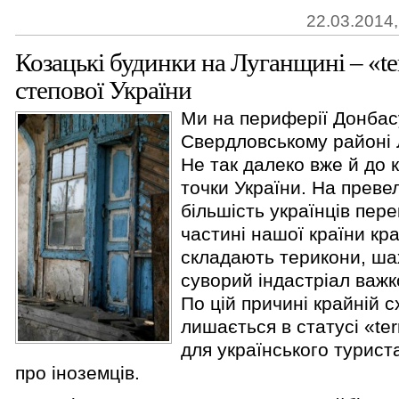
22.03.2014,
Козацькі будинки на Луганщині – «ter
степової України
Ми на периферії Донбасу
Свердловському районі Л
Не так далеко вже й до к
точки України. На преве
більшість українців пере
частині нашої країни кр
складають терикони, ша
суворий індастріал важк
По цій причині крайній с
лишається в статусі «ter
для українського турист
про іноземців.