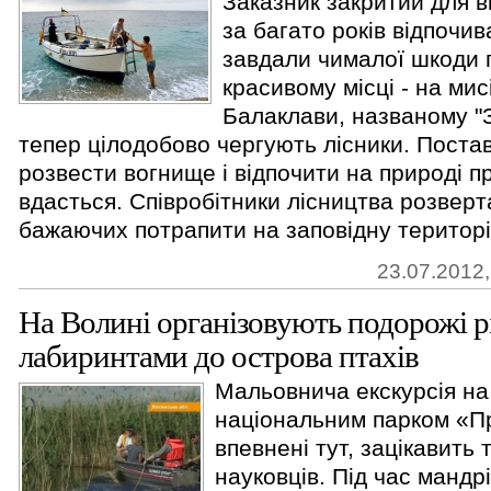
Заказник закритий для ві
за багато років відпочив
завдали чималої шкоди 
красивому місці - на мис
Балаклави, названому "З
тепер цілодобово чергують лісники. Поста
розвести вогнище і відпочити на природі 
вдасться. Співробітники лісництва розверт
бажаючих потрапити на заповідну територію 
23.07.2012,
На Волині організовують подорожі 
лабиринтами до острова птахів
Мальовнича екскурсія на
національним парком «Пр
впевнені тут, зацікавить т
науковців. Під час мандр