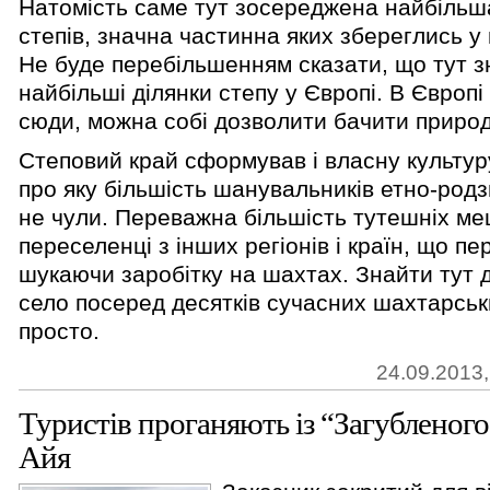
Натомість саме тут зосереджена найбільша 
степів, значна частинна яких збереглись у
Не буде перебільшенням сказати, що тут з
найбільші ділянки степу у Європі. В Європ
сюди, можна собі дозволити бачити природ
Степовий край сформував і власну культуру
про яку більшість шанувальників етно-родз
не чули. Переважна більшість тутешніх ме
переселенці з інших регіонів і країн, що п
шукаючи заробітку на шахтах. Знайти тут 
село посеред десятків сучасних шахтарськ
просто.
24.09.2013,
Туристів проганяють із “Загубленого 
Айя