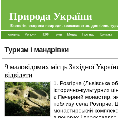
Природа України
Екологія, охорона природи, краєзнавство, довкілля, тури
Головна
Регіони
ПЗФ
Теми
Медіа
Про нас
Контакт
Туризм і мандрівки
9 маловідомих місць Західної України
відвідати
1. Розгірче (Львівська об
історично-культурних ц
є Печерний монастир, я
поблизу села Розгірче. 
монастирський комплекс
в печерах і представляє