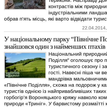
терикони. Насправді До
контрастів між природни
індустріальними ландша
обрав п’ять місць, які варто відвідати тури
22.04.2014,
У національному парку “Північне По
знайшовся один з найменших птахів
Національний природний
Поділля" оголошує про 
туристичного сезону і з
гості. Навесні піша чи 
мандрівка мальовничим
«Північне Поділля», схожа на подорож у ка
туристів однією із найпривабливіших таких 
горбогір’я Вороняцького кряжу навколо ком
природи «Триніг». У барвистому розмаїтті квіт