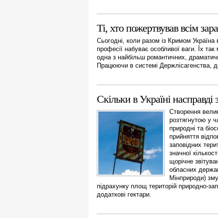
Ті, хто пожертвував всім зара
Сьогодні, коли разом із Кримом Україна 
професії набуває особливої ваги. Їх так 
одна з найбільш романтичних, драматичних
Працюючи в системі Держлісагенства, до
Скільки в Україні насправді 
Створення вели
розтягнутою у ч
природні та біо
прийняття відпо
заповідних тери
значної кількос
щорічне звітув
обласних держав
Мінприроди) зму
підрахунку площ територій природно-за
додаткові гектари.