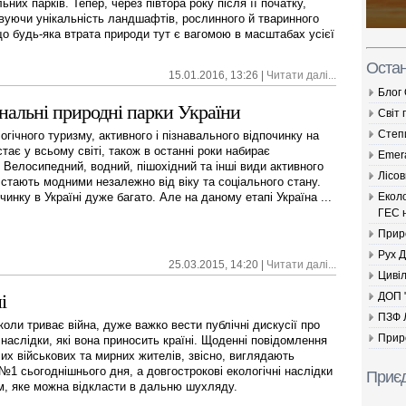
ьних парків. Тепер, через півтора року після її початку,
вуючи унікальність ландшафтів, рослинного й тваринного
що будь-яка втрата природи тут є вагомою в масштабах усієї
Остан
15.01.2016, 13:26 |
Читати далі...
Блог
нальні природні парки України
Світ 
Cтеп
огічного туризму, активного і пізнавального відпочинку на
тає у всьому світі, також в останні роки набирає
Emer
. Велосипедний, водний, пішохідний та інші види активного
Лісов
 стають модними незалежно від віку та соціального стану.
Екол
чинку в Україні дуже багато. Але на даному етапі Україна ...
ГЕС н
Прир
Рух 
25.03.2015, 14:20 |
Читати далі...
Цивіл
ДОП 
і
ПЗФ 
коли триває війна, дуже важко вести публічні дискусії про
Прир
 наслідки, які вона приносить країні. Щоденні повідомлення
лих військових та мирних жителів, звісно, виглядають
№1 сьогоднішнього дня, а довгострокові екологічні наслідки
Приєд
м, яке можна відкласти в дальню шухляду.