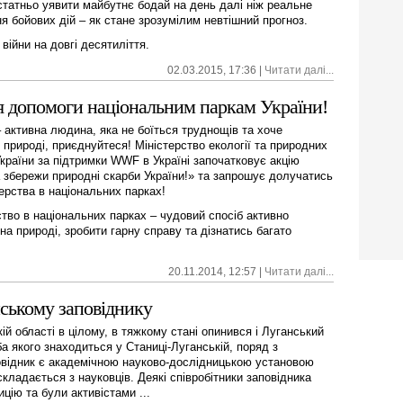
статньо уявити майбутнє бодай на день далі ніж реальне
я бойових дій – як стане зрозумілим невтішний прогноз.
війни на довгі десятиліття.
02.03.2015, 17:36 |
Читати далі...
я допомоги національним паркам України!
 активна людина, яка не боїться труднощів та хоче
 природі, приєднуйтеся! Міністерство екології та природних
України за підтримки WWF в Україні започатковує акцію
а збережи природні скарби України!» та запрошує долучатись
ерства в національних парках!
тво в національних парках – чудовий спосіб активно
на природі, зробити гарну справу та дізнатись багато
20.11.2014, 12:57 |
Читати далі...
нському заповіднику
ій області в цілому, в тяжкому стані опинився і Луганський
а якого знаходиться у Станиці-Луганській, поряд з
овідник є академічною науково-дослідницькою установою
кладається з науковців. Деякі співробітники заповідника
цію та були активістами ...