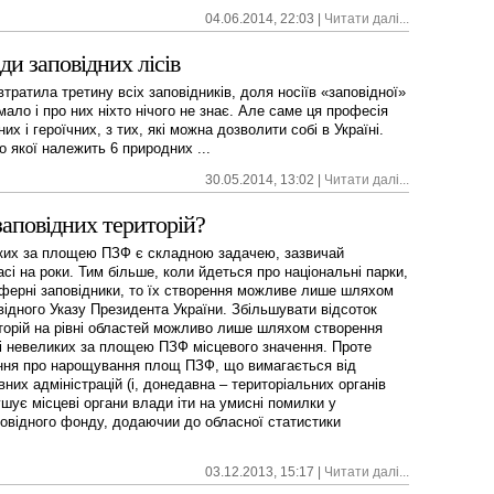
04.06.2014, 22:03 |
Читати далі...
ди заповідних лісів
втратила третину всіх заповідників, доля носіїв «заповідної»
мало і про них ніхто нічого не знає. Але саме ця професія
 і героїчних, з тих, які можна дозволити собі в Україні.
 якої належить 6 природних ...
30.05.2014, 13:02 |
Читати далі...
заповідних територій?
ких за площею ПЗФ є складною задачею, зазвичай
асі на роки. Тим більше, коли йдеться про національні парки,
сферні заповідники, то їх створення можливе лише шляхом
відного Указу Президента України. Збільшувати відсоток
торій на рівні областей можливо лише шляхом створення
ті невеликих за площею ПЗФ місцевого значення. Проте
ання про нарощування площ ПЗФ, що вимагається від
них адміністрацій (і, донедавна – територіальних органів
шує місцеві органи влади іти на умисні помилки у
повідного фонду, додаючии до обласної статистики
03.12.2013, 15:17 |
Читати далі...