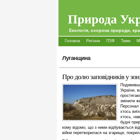
Природа Укр
Екологія, охорона природи, кра
Головна
Регіони
ПЗФ
Теми
М
Луганщина
Про долю заповідників у зо
Подививши
України, в
простягаю
змінили жи
Персонал 
хтось виї
хтось, на
будні при
кому відомо, що з ними відбувається ві
вій­ни перетворилася на згарище, покри