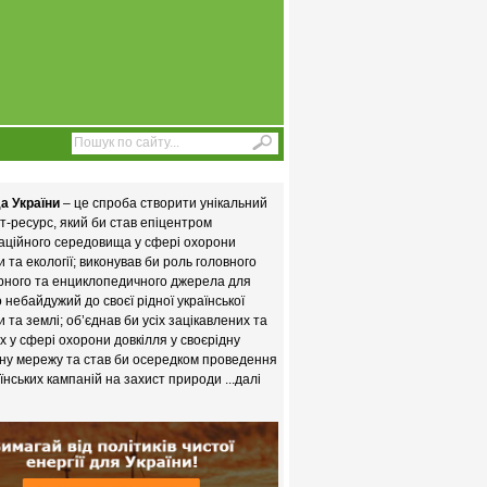
а України
– це спроба створити унікальний
т-ресурс, який би став епіцентром
аційного середовища у сфері охорони
 та екології; виконував би роль головного
рного та енциклопедичного джерела для
то небайдужий до своєї рідної української
 та землі; об’єднав би усіх зацікавлених та
х у сфері охорони довкілля у своєрідну
ну мережу та став би осередком проведення
їнських кампаній на захист природи
...далі