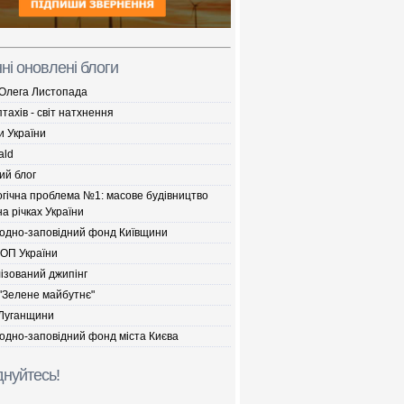
ні оновлені блоги
 Олега Листопада
птахів - світ натхнення
и України
ald
ий блог
огічна проблема №1: масове будівництво
а річках України
одно-заповідний фонд Київщини
ДОП України
ізований джипінг
"Зелене майбутнє"
Луганщини
одно-заповідний фонд міста Києва
нуйтесь!