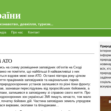
аїни
єзнавство, довкілля, туризм...
едіа
Про нас
Контакт
Природ
інтерне
інформ
ні АТО
природи
новина
сь на схему розміщення заповідних об’єктів на Cході
всіх, х
ажко не помітити, що найбільші й найважливіші з них
природи
ться вздовж межі зони АТО. Останні півтора року цілком
задіяни
ття працівників заповідників та національних парків.
соціаль
природоохоронних установ залишився по різні боки фронту:
всеукра
хав, зазнавши переслідувань від проросійських бойовиків, а
впаки, залишився в заповіднику зі справою свого життя. Про
родоохоронних зон українські ЗМІ пишуть нечасто, тож мало
д початку бойових дій. Частина заповідних земель упродовж
лася вир­вами, окопами та бліндажами…