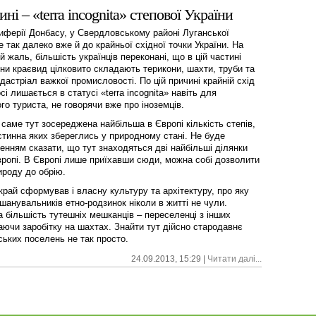
і – «terra incognita» степової України
иферії Донбасу, у Свердловському районі Луганської
е так далеко вже й до крайньої східної точки України. На
 жаль, більшість українців переконані, що в цій частині
їни краєвид цілковито складають терикони, шахти, труби та
дастріал важкої промисловості. По цій причині крайній схід
сі лишається в статусі «terra incognita» навіть для
го туриста, не говорячи вже про іноземців.
 саме тут зосереджена найбільша в Європі кількість степів,
стинна яких збереглись у природному стані. Не буде
енням сказати, що тут знаходяться дві найбільші ділянки
вропі. В Європі лише приїхавши сюди, можна собі дозволити
ироду до обрію.
край сформував і власну культуру та архітектуру, про яку
 шанувальників етно-родзинок ніколи в житті не чули.
 більшість тутешніх мешканців – переселенці з інших
каючи заробітку на шахтах. Знайти тут дійсно стародавнє
ьких поселень не так просто.
24.09.2013, 15:29 |
Читати далі...