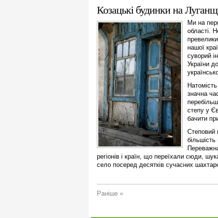
Козацькі будинки на Луганщин
Ми на пер
області. Н
превеликий
нашої кра
суворий ін
України до
українсько
Натомість
значна ча
перебільш
степу у Є
бачити пр
Степовий 
більшість
Переважна
регіонів і країн, що переїхали сюди, шу
село посеред десятків сучасних шахтарс
Раніше »