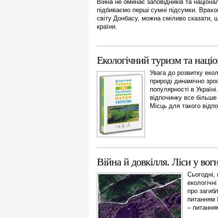
Війна не оминає заповідників та націонал
підбиваємо перші сумні підсумки. Врахо
світу Донбасу, можна сміливо сказати, 
країни.
Екологічний туризм та націо
Увага до розвитку екол
природі динамічно зрос
популярності в Україні
відпочинку все більше
Місць для такого відпо
Війна й довкілля. Ліси у вогн
Сьогодні, 
екологічні
про загиб
питанням 
– питання