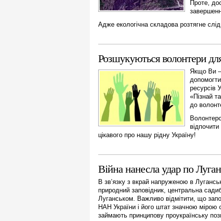
Проте, до
завершенн
Адже екологічна складова розтягне слід 
Розшукуються волонтери дл
Якщо Ви –
допомогти
ресурсів 
«Пізнай т
до волонт
Волонтерс
відпочити 
цікавого про нашу рідну Україну!
Війна нанесла удар по Луга
В зв’язку з вкрай напруженою в Луганськ
природний заповідник, центральна садиб
Луганськом. Важливо відмітити, що зап
НАН України і його штат значною мірою с
займають принципову проукраїнську пози