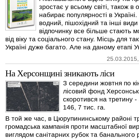
зростає у всьому світі, також в 
набирає популярності в Україні
водний, пішохідний та інші види
відпочинку все більше стають 
від віку та соціального стану. Місць для та
Україні дуже багато. Але на даному етапі Ук
25.03.2015,
На Херсонщині зникають ліси
З середини жовтня по кі
лісовий фонд Херсонськ
скоротився на третину - 
146, 7 тис. га.
В той же час, в Цюрупининському районі т
громадська кампанія проти масштабної виру
виглядом санітарних рубок та банального