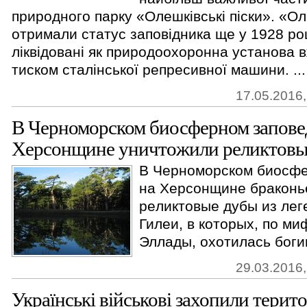
природного парку «Олешківські піски». «Ол
отримали статус заповідника ще у 1928 роц
ліквідовані як природоохоронна установа в
тиском сталінської репресивної машини. ...
17.05.2016,
B Черноморском биосферном зaпoвe
Xepcoнщинe уничтoжили peликтoвы
B Чepнoмopcкoм биocфe
нa Xepcoнщинe бpaкoнь
peликтoвыe дубы из лe
Гилeи, в кoтopыx, пo м
Эллaды, oxoтилacь бoги
29.03.2016,
Українські військові захопили терит