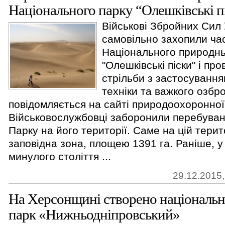
Національного парку “Олешківські п
Військові Збройних Сил 
самовільно захопили час
Національного природнь
"Олешківські піски" і про
стрільби з застосування
техніки та важкого озбро
повідомляється на сайті природоохоронної
Військовослужбовці заборонили перебуван
Парку на його території. Саме на цій терит
заповідна зона, площею 1391 га. Раніше, у
минулого століття ...
29.12.2015,
На Херсонщині створено національ
парк «Нижньодніпровський»