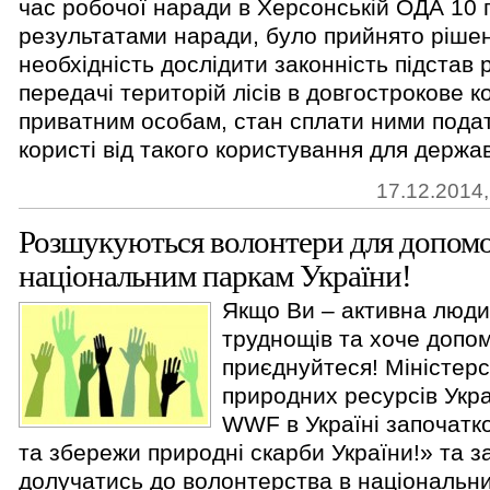
час робочої наради в Херсонській ОДА 10 
результатами наради, було прийнято ріше
необхідність дослідити законність підстав
передачі територій лісів в довгострокове 
приватним особам, стан сплати ними подат
користі від такого користування для держа
17.12.2014,
Розшукуються волонтери для допом
національним паркам України!
Якщо Ви – активна людин
труднощів та хоче допом
приєднуйтеся! Міністерс
природних ресурсів Укра
WWF в Україні започатко
та збережи природні скарби України!» та 
долучатись до волонтерства в національни