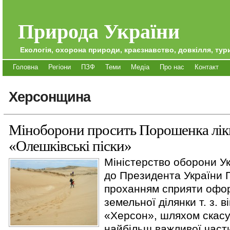
Природа України
Екологія, охорона природи, краєзнавство, довкілля, тури
Головна
Регіони
ПЗФ
Теми
Медіа
Про нас
Контакт
Херсонщина
Міноборони просить Порошенка лі
«Олешківські піски»
Міністерство оборони У
до Президента України 
проханням сприяти оф
земельної ділянки т. з. в
«Херсон», шляхом скасу
найбільш важливої част