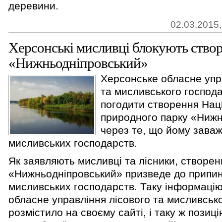
деревини.
02.03.2015,
Херсонські мисливці блокують ств
«Нижньодніпровський»
Херсонське обласне упр
та мисливського господ
погодити створення Нац
природного парку «Нижн
через те, що йому заваж
мисливських господарств.
Як заявляють мисливці та лісники, створе
«Нижньодніпровський» призведе до припин
мисливських господарств. Таку інформаці
обласне управління лісового та мисливськ
розмістило на своєму сайті, і таку ж позиці