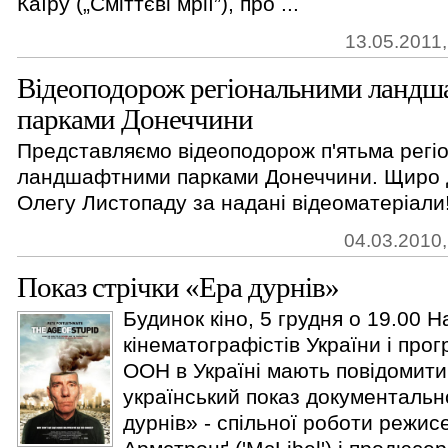
Каїру („Сміттєві мрії”), про ...
13.05.2011,
Відеоподорож регіональними ланд
парками Донеччини
Представляємо відеоподорож п'ятьма регі
ландшафтними парками Донеччини. Щиро 
Олегу Листопаду за надані відеоматеріали!
04.03.2010,
Показ стрічки «Ера дурнів»
Будинок кіно, 5 грудня о 19.00 Н
кінематографістів України і про
ООН в Україні мають повідомити
український показ документальн
дурнів» - спільної роботи режис