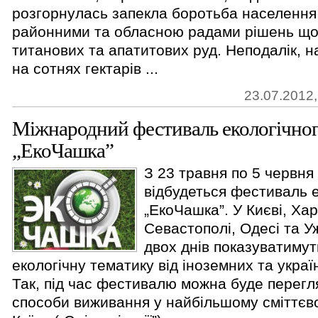
розгорнулась запекла боротьба населення
районними та обласною радами рішень щ
титанових та апатитових руд. Неподалік, н
на сотнях гектарів ...
23.07.2012,
Міжнародний фестиваль екологічног
„ЕкоЧашка”
З 23 травня по 5 червня 
відбудеться фестиваль е
„ЕкоЧашка”. У Києві, Хар
Севастополі, Одесі та У
двох днів показуватимут
екологічну тематику від іноземних та украї
Так, під час фестивалю можна буде перегл
способи виживання у найбільшому сміттєво