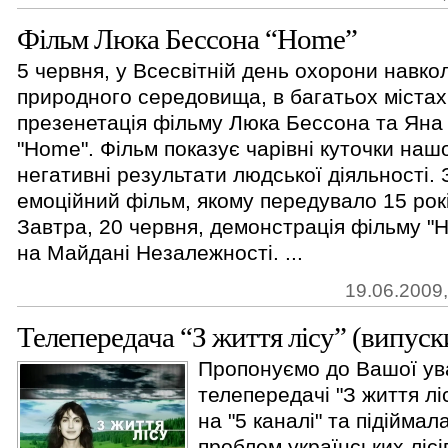
Фільм Люка Бессона “Нome”
5 червня, у Всесвітній день охорони навк
природного середовища, в багатьох містах 
презенетація фільму Люка Бессона та Ян
"Home". Фільм показує чарівні куточки нашо
негативні результати людської діяльності
емоційний фільм, якому передувало 15 рок
Завтра, 20 червня, демонстрація фільму "
на Майдані Незалежності. ...
19.06.2009,
Телепередача “З життя лісу” (випуск
Пропонуємо до Вашої ув
телепередачі "З життя лі
на "5 каналі" та підійма
проблем українських лісі