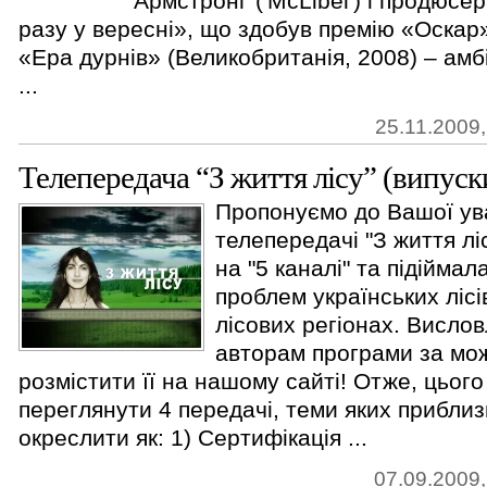
Армстронґ ('McLibel') і продюсе
разу у вересні», що здобув премію «Оскар»
«Ера дурнів» (Великобританія, 2008) – амбі
...
25.11.2009,
Телепередача “З життя лісу” (випуск
Пропонуємо до Вашої ув
телепередачі "З життя лі
на "5 каналі" та підійма
проблем українських лісі
лісових регіонах. Висло
авторам програми за мо
розмістити її на нашому сайті! Отже, цьог
переглянути 4 передачі, теми яких прибли
окреслити як: 1) Сертифікація ...
07.09.2009,