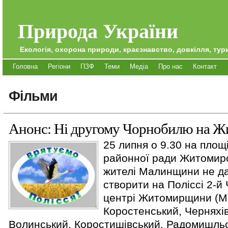
Природа України
Екологія, охорона природи, краєзнавство, довкілля, тури
Головна
Регіони
ПЗФ
Теми
Медіа
Про нас
Контакт
Фільми
Анонс: Ні другому Чорнобилю на Ж
25 липня о 9.30 на площ
районної ради Житомирс
жителі Малинщини не д
створити на Поліссі 2-й
центрі Житомирщини (М
Коростенський, Черняхі
Волинський, Коростишівський, Радомишль