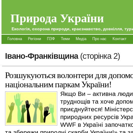
Природа України
Екологія, охорона природи, краєзнавство, довкілля, тури
Головна
Регіони
ПЗФ
Теми
Медіа
Про нас
Контакт
Івано-Франківщина
(сторінка 2)
Розшукуються волонтери для допом
національним паркам України!
Якщо Ви – активна людин
труднощів та хоче допом
приєднуйтеся! Міністерс
природних ресурсів Укра
WWF в Україні започатко
та збережи природні скарби України!» та 