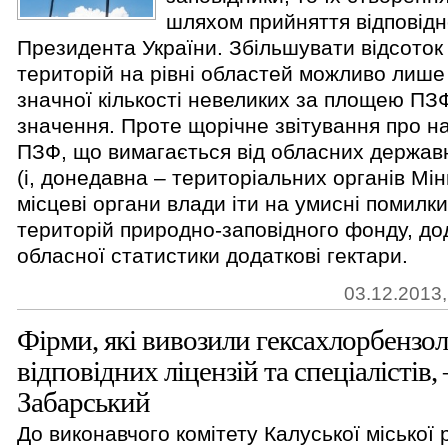
шляхом прийняття відповідн
Президента України. Збільшувати відсоток
територій на рівні областей можливо лиш
значної кількості невеликих за площею ПЗ
значення. Проте щорічне звітування про 
ПЗФ, що вимагається від обласних державн
(і, донедавна – територіальних органів Мі
місцеві органи влади іти на умисні помилк
територій природно-заповідного фонду, д
обласної статистики додаткові гектари.
03.12.2013,
Фірми, які вивозили гексахлорбензол
відповідних ліцензій та спеціалістів
Забарський
До виконавчого комітету Калуської міської