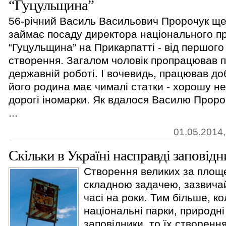
“Гуцульщина”
56-річний Василь Васильович Пророчук ще
займає посаду директора національного п
“Гуцульщина” на Прикарпатті - від першого
створення. Загалом чоловік пропрацював п
державній роботі. І вочевидь, працював до
його родина має чималі статки - хорошу не
дорогі іномарки. Як вдалося Василю Проро
...
01.05.2014,
Скільки в Україні насправді заповід
Створення великих за площ
складною задачею, зазвича
часі на роки. Тим більше, к
національні парки, природні
заповідники, то їх створен