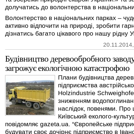
долучатись до волонтерства в національни
Волонтерство в національних парках – чуд
активно відпочити на природі, зробити гар
дізнатись багато цікавого про нашу рідну У
20.11.2014,
Будівництво деревообробного заводу
загрожує екологічною катастрофою
Плани будівництва дере
підприємства австрійсько
Holzindustrie Schweighof
зниженням водопоглинання
наслідок, повенями. Про 
Київський еколого-культу
повідомляє gazeta.ua. “Європейське підпр
будувати своє дочірнє підприємство в Іван