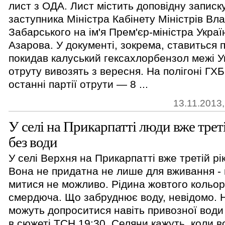
лист з ОДА. Лист містить доповідну записк
заступника Міністра Кабінету Міністрів Вл
Забарського на ім'я Прем'єр-міністра Укра
Азарова. У документі, зокрема, ставиться п
покидав калуський гексахлорбензол межі У
отруту вивозять з вересня. На полігоні ГХ
останні партії отрути — 8 ...
13.11.2013,
У селі на Прикарпатті люди вже трет
без води
У селі Верхня на Прикарпатті вже третій рі
Вона не придатна не лише для вживання - в 
митися не можливо. Рідина жовтого кольор
смердюча. Що забруднює воду, невідомо. 
можуть допроситися навіть привозної води 
в сюжеті ТСН.19:30. Селяни кажуть, коли во