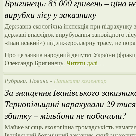
Бригинець: 85 000 гривень – ціна н
вирубки лісу у заказнику
Державна екологічна інспекція при підрахунку з
державі внаслідок вирубування заповідного лісу
«Іванівський») під лижероллерну трасу, не пора
Про це заявив народний депутат України (фракц
Олександр Бригинець.
Читати далі…
Рубрики:
Новини
-
Написати коментар
За знищення Іванівського заказник
Тернопільщині нарахували 29 тися
збитку – мільйони не побачили?
Майже місяць екологічна громадськість намагає
Іванівський ботанічний заказник, який знаходит