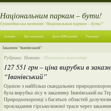
Національним паркам – бути!
Громадянська кампанія "Національним паркам – бути!"
Головна
Про кампанію
Архів ПЗФ онлайн
Учасники
Заказник “Іванівський”
Рубрики:
Новини
-
Написати коментар
127 551 грн – ціна вирубки в заказ
“Іванівський”
Однією з найбільш скандальних природоохорон
була вирубка лісу в заказнику Іванівський на Т
Природоохоронці з багатьох областей долучили
прокладання гірськолижної траси через заказни