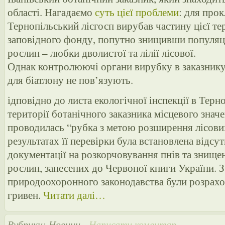
області. Нагадаємо
суть цієї проблеми
: для прок
Тернопільський лісгосп вирубав частину цієї те
заповідного фонду, попутно знищивши популяц
рослин – любки дволистої та лілії лісової.
Однак контролюючі органи вирубку в заказнику
для біатлону не пов’язують.
ідповідно до листа екологічної інспекції в Терно
території ботанічного заказника місцевого знач
проводилась “рубка з метою розширення лісови
результатах її перевірки була встановлена відсут
документації на розкорчовування пнів та знище
рослин, занесених до Червоної книги України. 
природоохоронного законодавства були розрахов
гривен.
Читати далі…
Рубрики:
Новини
-
Написати коментар