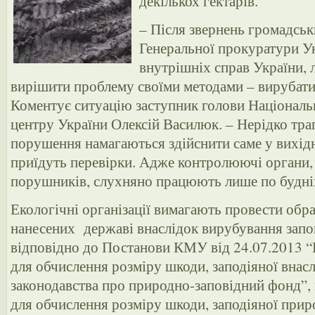
декількох гектарів.
– Після звернень громадськ
Генеральної прокуратури Ук
внутрішніх справ України, 
вирішити проблему своїми методами – вирубати з
Коментує ситуацію заступник голови Національ
центру України Олексій Василюк. – Нерідко тра
порушення намагаються здійснити саме у вихідні
приїдуть перевірки. Адже контролюючі органи, 
порушників, слухняно працюють лише по будні
Екологічні організації вимагають провести обра
нанесених державі внаслідок вирубування запо
відповідно до Постанови КМУ від 24.07.2013 “
для обчислення розміру шкоди, заподіяної вна
законодавства про природно-заповідний фонд”,
для обчислення розміру шкоди, заподіяної при