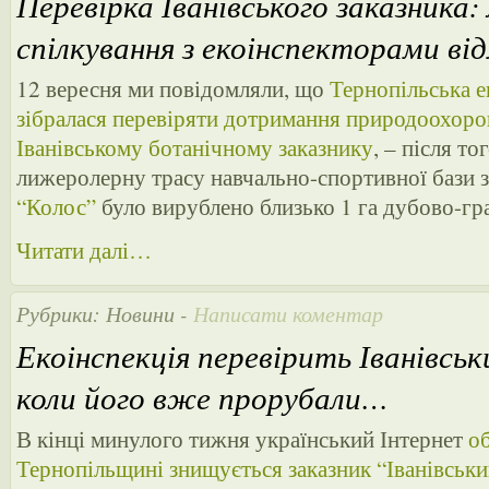
Перевірка Іванівського заказника: 
спілкування з екоінспекторами ві
12 вересня ми повідомляли, що
Тернопільська е
зібралася перевіряти дотримання природоохоро
Іванівському ботанічному заказнику
, – після то
лижеролерну трасу навчально-спортивної бази з
“Колос”
було вирублено близько 1 га дубово-гра
Читати далі…
Рубрики:
Новини
-
Написати коментар
Екоінспекція перевірить Іванівськ
коли його вже прорубали…
В кінці минулого тижня український Інтернет
об
Тернопільщині знищується заказник “Іванівськи