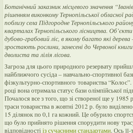
Ботанічний заказник місцевого значення “Івані
рішенням виконкому Тернопільської обласної ра
поблизу села Підгородне Тернопільського району
кварталах Тернопільського лісництва. Об’єкти
дубово-грабовий ліс, в якому багато які дерева –
зростають рослини, занесені до Червоної книги
дволиста та лілія лісова.
Загроза для цього природного резервату прийшл
найближчого сусіда – навчально-спортивної бази
фізкультурно-спортивного товариства “Колос”.
році вона отримала статус бази олімпійської під
Почалося все з того, що зі створеної ще у 1985
траси товариства в жовтні 2012 р. було виділено
15 ділянок по 0,1 га кожний. Це обурило спортсм
що було прийнято рішення спорудити нову трас
відповідності
із сучасними стандартами
. Ось її