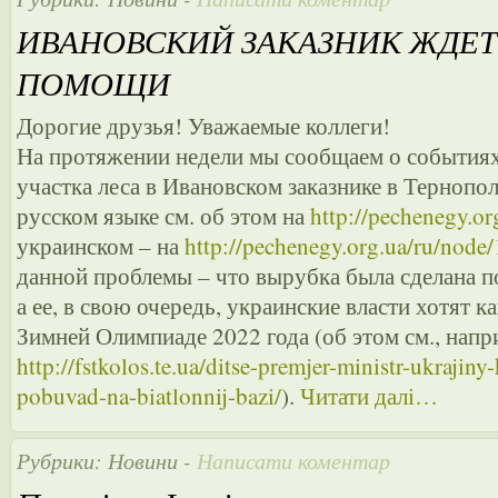
ИВАНОВСКИЙ ЗАКАЗНИК ЖДЕ
ПОМОЩИ
Дорогие друзья! Уважаемые коллеги!
На протяжении недели мы сообщаем о события
участка леса в Ивановском заказнике в Тернопол
русском языке см. об этом на
http://pechenegy.o
украинском – на
http://pechenegy.org.ua/ru/node
данной проблемы – что вырубка была сделана п
а ее, в свою очередь, украинские власти хотят к
Зимней Олимпиаде 2022 года (об этом см., напр
http://fstkolos.te.ua/ditse-premjer-ministr-ukrajin
pobuvad-na-biatlonnij-bazi/
).
Читати далі…
Рубрики:
Новини
-
Написати коментар