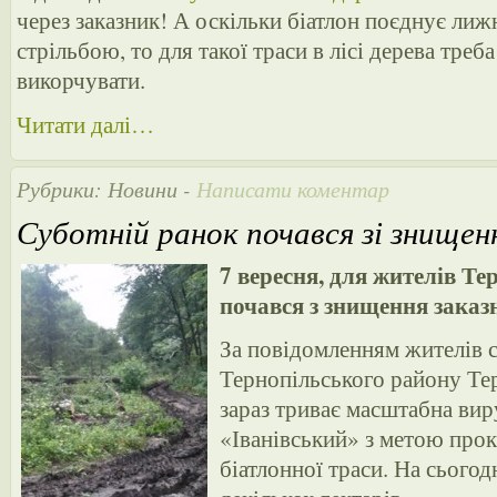
через заказник! А оскільки біатлон поєднує лижн
стрільбою, то для такої траси в лісі дерева треба
викорчувати.
Читати далі…
Рубрики:
Новини
-
Написати коментар
Суботній ранок почався зі знищен
7 вересня, для жителів Т
почався з знищення заказ
За повідомленням жителів с
Тернопільського району Тер
зараз триває масштабна вир
«Іванівський» з метою про
біатлонної траси. На сього