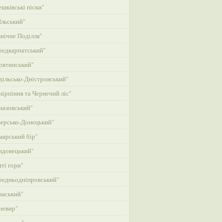
шківські піски"
льський"
нічне Поділля"
едкарпатський"
рятинський"
ільсько-Дністровський"
ірпіння та Чернечий ліс"
азовський"
ерсько-Донецький"
арський бір"
идовецький"
ті гори"
едньодніпровський"
васький"
невир"