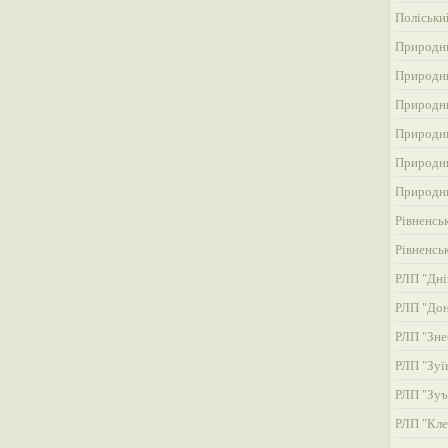
Поліськи
Природни
Природни
Природни
Природни
Природни
Природни
Рівненсь
Рівненсь
РЛП "Дні
РЛП "До
РЛП "Зне
РЛП "Зуї
РЛП "Зуъ
РЛП "Кле