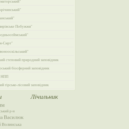
маторський"
жрічинський"
анський"
ирівське Побужжя"
едньосеймський"
н-Сирт"
вонооскільський"
кий степовий природний заповідник
ський біосферний заповідник
 НПП
ий гірсько-лісовий заповідник
и
Лічильник
им
ський р-н
Василюк
на
й
Волинська