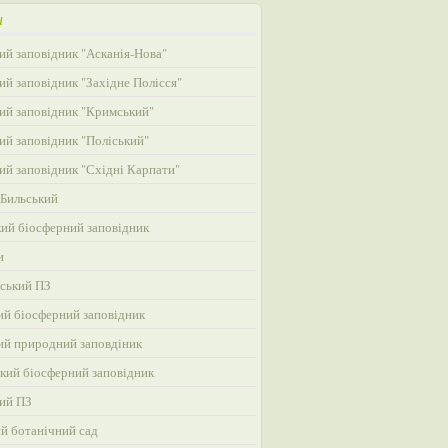
и
ий заповідник "Асканія-Нова"
ий заповідник "Західне Полісся"
ий заповідник "Кримський"
ий заповідник "Поліський"
ий заповідник "Східні Карпати"
Бильський
ий біосферний заповідник
и
ський ПЗ
ий біосферний заповідник
ий природний заповдіник
кий біосферний заповідник
ий ПЗ
ий ботанічний сад