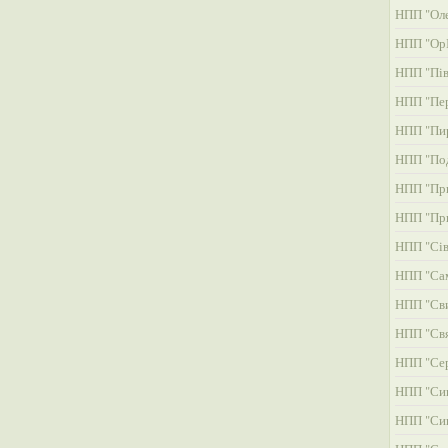
НПП "Оле
НПП "ОрІ
НПП "Пів
НПП "Пер
НПП "Пи
НПП "Под
НПП "При
НПП "При
НПП "Сів
НПП "Сам
НПП "Св
НПП "Свя
НПП "Сер
НПП "Си
НПП "Си