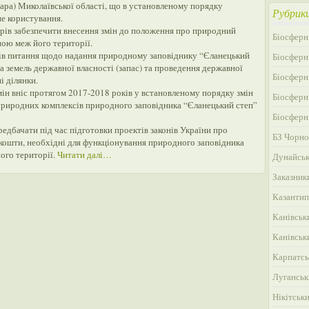
тара) Миколаївської області, що в установленому порядку
Рубрик
е користування.
трів забезпечити внесення змін до положення про природний
Біосферн
іною меж його території.
ків питання щодо надання природному заповіднику “Єланецький
Біосферн
а земель державної власності (запас) та проведення державної
Біосферн
і ділянки.
ін вніс протягом 2017-2018 років у встановленому порядку змін
Біосферн
 природних комплексів природного заповідника “Єланецький степ”
Біосферн
редбачати під час підготовки проектів законів України про
БЗ Чорно
кошти, необхідні для функціонування природного заповідника
ого території.
Читати далі…
Дунайськ
Заказник
Казантип
Канівськ
Канівськ
Карпатсь
Луганськ
Нікітськ