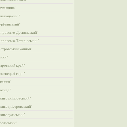
цульщина"
илгацький!"
річанський"
провсько-Деснянський"
провсько-Тетерівський"
стровський канйон"
ісся"
арований край"
менецькі гори"
яльник"
отида"
жньодніпровський"
жньодністровський"
жньосульський"
бельський"