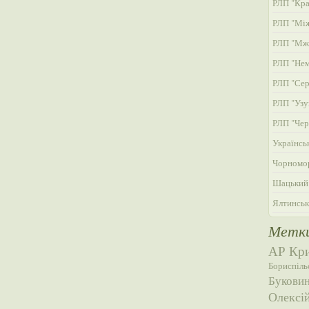
РЛП "Кра
РЛП "Мі
РЛП "Мж
РЛП "Нем
РЛП "Сер
РЛП "Узу
РЛП "Чер
Українсь
Чорномор
Шацький
Ялтинськ
Метк
АР Кр
Бориспіль
Букови
Олексі