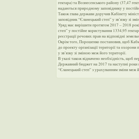
гектара) та Вознесенського району (37,47 гек
надаються природному заповіднику у постійн
Також глава держави доручив Кабінету мініс
заповідник “Єланецький степ” у зв’язку зі зм
Уряд має вирішити протягом 2017 – 2018 ро
степ” у постійне користування 1334,95 гектар
реєстрації речових прав на відповідні земельн
Окрім того, Порошенко постановив, щоб Кабм
до проекту організації території та охорони
у зв’язку зі зміною меж його території.
В указі також відначено необхідність, щоб пе
Державний бюджет на 2017 та наступні роки 
“Єланецький степ” з урахуванням зміни меж й