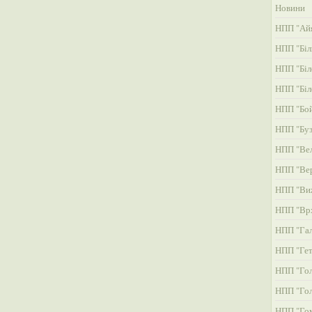
Новини
НПП "Айя
НПП "Біл
НПП "Біл
НПП "Біл
НПП "Бой
НПП "Буз
НПП "Вел
НПП "Ве
НПП "Ви
НПП "Вр
НПП "Га
НПП "Гет
НПП "Гол
НПП "Гол
НПП "Гом