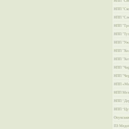
НПП "Си
НПП "Ско
НПП "Сл
НПП "Тро
НПП "Туз
НПП "Уж
НПП "Хол
НПП "Хо
НПП "Чар
НПП "Че
НПП «Ма
НПП Мез
НПП “Де
НПП “Цу
Опукськ
ПЗ Медо