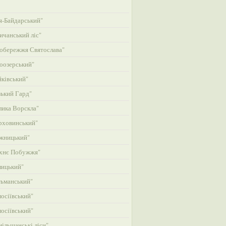
-Байдарський"
ичанський ліс"
обережжя Святослава"
оозерський"
ківський"
ький Гард"
ика Ворскла"
рховинський"
жницький"
хнє Побужжя"
лицький"
ьманський"
осіївський"
осіївський"
ільшанські ліси"