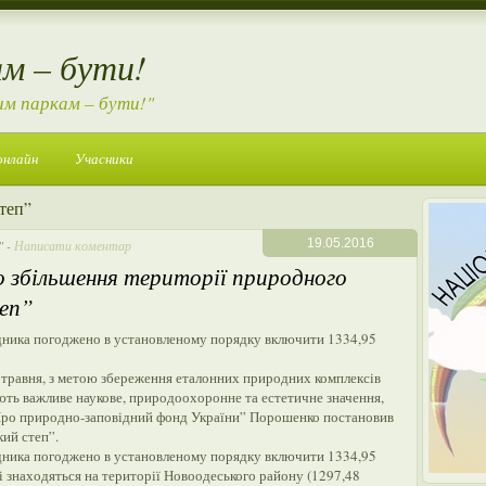
м – бути!
им паркам – бути!"
онлайн
Учасники
теп”
19.05.2016
"
-
Написати коментар
о збільшення території природного
теп”
відника погоджено в установленому порядку включити 1334,95
7 травня, з метою збереження еталонних природних комплексів
ють важливе наукове, природоохоронне та естетичне значення,
 “Про природно-заповідний фонд України” Порошенко постановив
кий степ”.
відника погоджено в установленому порядку включити 1334,95
які знаходяться на території Новоодеського району (1297,48