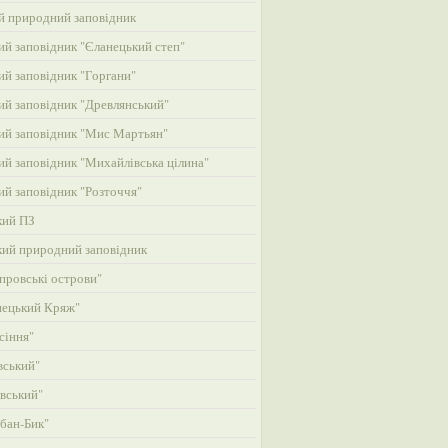
й природний заповідник
й заповідник "Єланецький степ"
й заповідник "Горгани"
й заповідник "Древлянський"
й заповідник "Мис Мартьян"
й заповідник "Михайлівська цілина"
й заповідник "Розточчя"
кий ПЗ
кий природний заповідник
провські острови"
нецький Кряж"
сіння"
вський"
вський"
бан-Бик"