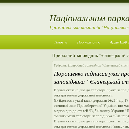
Національним парка
Громадянська кампанія "Національн
Головна
Про кампанію
Архів ПЗФ 
Природний заповідник “Єланецький с
Рубрики:
Природний заповідник "Єланецький степ
Порошенко підписав указ пр
заповідника “Єланецький с
В указі сказано, що до території цього запо
гектара земель державної власності.
Як йдеться в указі глави держави №214 від 1
степової зони Правобережної України, що ма
відповідно до статей 53, 54 закону України
змінити межі території заповідника “Єланець
В указі сказано, що до території цього запо
гектара земель державної власності (запас), 