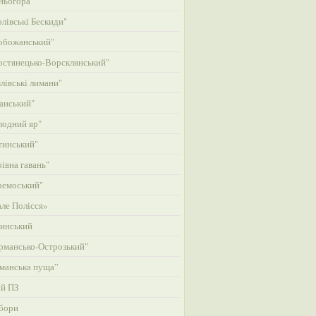
ньогора"
лівські Бескиди"
обожанський"
стянецько-Ворсклянський"
лівські лимани"
анський"
одний яр"
тинський"
івна гавань"
ремоський"
ле Полісся»
инський
рмансько-Острозький”
манська пуща”
ий ПЗ
бори