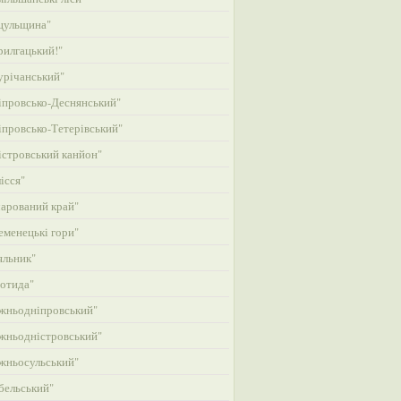
цульщина"
илгацький!"
річанський"
провсько-Деснянський"
провсько-Тетерівський"
стровський канйон"
ісся"
арований край"
менецькі гори"
яльник"
отида"
жньодніпровський"
жньодністровський"
жньосульський"
бельський"