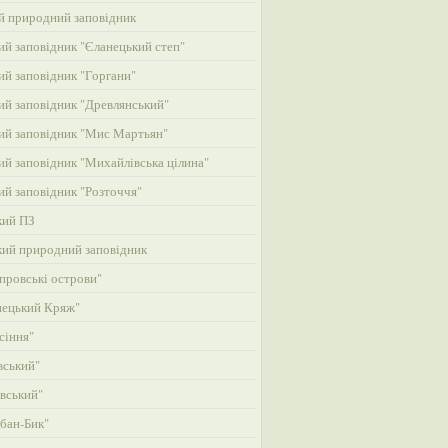
й природний заповідник
й заповідник "Єланецький степ"
й заповідник "Горгани"
й заповідник "Древлянський"
й заповідник "Мис Мартьян"
й заповідник "Михайлівська цілина"
й заповідник "Розточчя"
кий ПЗ
кий природний заповідник
провські острови"
нецький Кряж"
сіння"
вський"
вський"
бан-Бик"