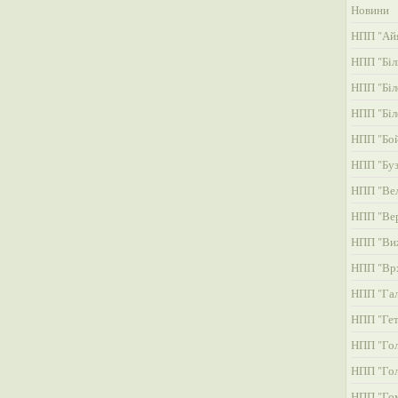
Новини
НПП "Айя
НПП "Біл
НПП "Біл
НПП "Біл
НПП "Бой
НПП "Буз
НПП "Вел
НПП "Ве
НПП "Ви
НПП "Вр
НПП "Га
НПП "Гет
НПП "Гол
НПП "Гол
НПП "Гом