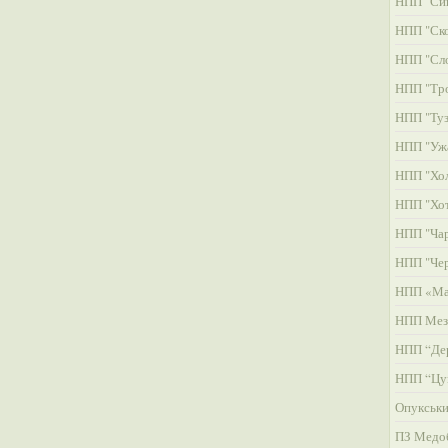
НПП "Си
НПП "Ско
НПП "Сл
НПП "Тро
НПП "Туз
НПП "Уж
НПП "Хол
НПП "Хо
НПП "Чар
НПП "Че
НПП «Ма
НПП Мез
НПП “Де
НПП “Цу
Опукськ
ПЗ Медо