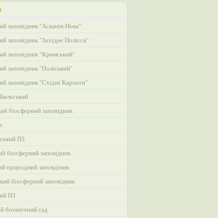
и
ий заповідник "Асканія-Нова"
ий заповідник "Західне Полісся"
ий заповідник "Кримський"
ий заповідник "Поліський"
ий заповідник "Східні Карпати"
Бильський
ий біосферний заповідник
и
ський ПЗ
ий біосферний заповідник
ий природний заповдіник
кий біосферний заповідник
ий ПЗ
ий ботанічний сад