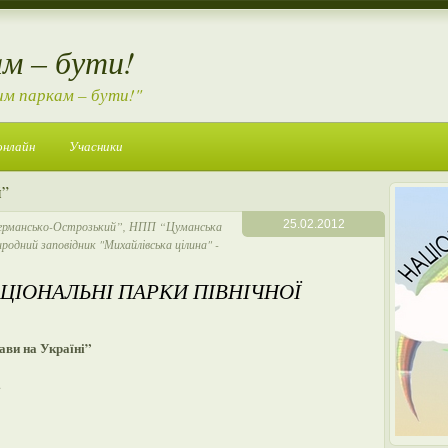
м – бути!
им паркам – бути!"
онлайн
Учасники
й”
25.02.2012
рмансько-Острозький”
,
НПП “Цуманська
родний заповідник "Михайлівська цілина"
-
АЦІОНАЛЬНІ ПАРКИ ПІВНІЧНОЇ
рави на Україні”
.