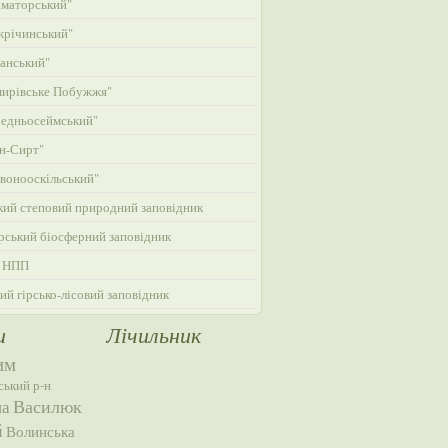
маторський"
жрічинський"
анський"
ирівське Побужжя"
едньосеймський"
н-Сирт"
вонооскільський"
кий степовий природний заповідник
ський біосферний заповідник
 НПП
ий гірсько-лісовий заповідник
и
Лічильник
им
ський р-н
Василюк
на
й
Волинська