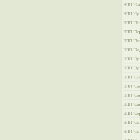
НПП "Оле
НПП "ОрІ
НПП "Пів
НПП "Пер
НПП "Пи
НПП "Под
НПП "При
НПП "При
НПП "Сів
НПП "Сам
НПП "Св
НПП "Свя
НПП "Сер
НПП "Си
НПП "Си