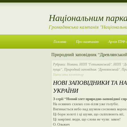
Національним парка
Громадянська кампанія "Національн
Головна
Про кампанію
Архів ПЗФ 
Природний заповідник “Древлянськи
Рубрики:
Новини
,
НПП "Гетьманський"
,
НПП “Де
пуща”
,
Природний заповідник "Древлянський"
,
При
Написати коментар
НОВІ ЗАПОВІДНИКИ ТА Н
УКРАЇНИ
З серії “Новий злет природно-заповідної сп
На осяяних схилах сон-зілля уже голубіє.
Вигинається небо над шумом соснових корон
Ці бори золоті і ці шуми, що скліплюють вії,
Ці замріяні люди, що слова не чули: закон!
О. Ольжич