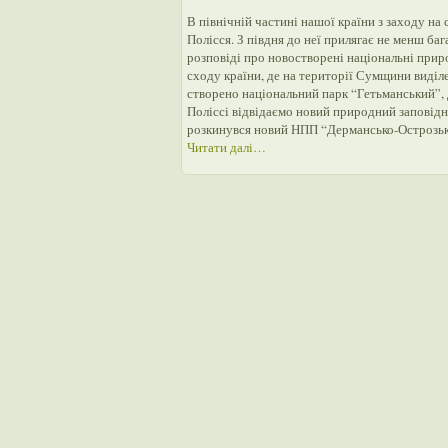
В північній частині нашої країни з заходу на
Полісся. З півдня до неї прилягає не менш б
розповіді про новостворені національні прир
сходу країни, де на території Сумщини виділ
створено національний парк “Гетьманський”, 
Поліссі відвідаємо новий природний заповідн
розкинувся новий НПП “Дермансько-Острозьки
Читати далі…