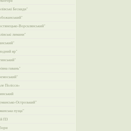
ньогора"
лівські Бескиди"
обожанський"
стянецько-Ворсклянський"
лівські лимани"
анський"
одний яр"
тинський"
івна гавань"
ремоський"
ле Полісся»
инський
рмансько-Острозький”
манська пуща”
ий ПЗ
бори