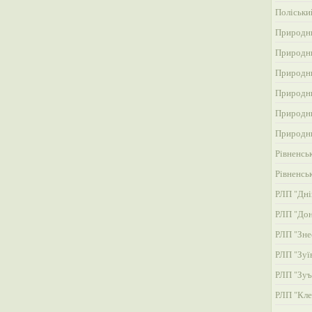
Поліськи
Природни
Природни
Природни
Природни
Природни
Природни
Рівненсь
Рівненсь
РЛП "Дні
РЛП "До
РЛП "Зне
РЛП "Зуї
РЛП "Зуъ
РЛП "Кле