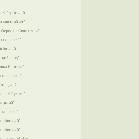
-Байдарський"
ичанський ліс"
обережжя Святослава"
оозерський"
ківський"
ький Гард"
ика Ворскла"
рховинський"
жницький"
хнє Побужжя"
лицький"
ьманський"
осіївський"
осіївський"
ільшанські ліси"