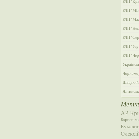
РЛП "Кра
РЛП "Мі
РЛП "Мж
РЛП "Нем
РЛП "Сер
РЛП "Узу
РЛП "Чер
Українсь
Чорномор
Шацький
Ялтинськ
Метк
АР Кр
Бориспіль
Букови
Олексі