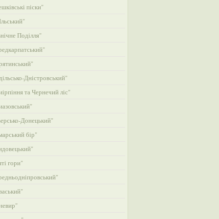
шківські піски"
льський"
нічне Поділля"
едкарпатський"
рятинський"
ільсько-Дністровський"
ірпіння та Чернечий ліс"
азовський"
ерсько-Донецький"
арський бір"
идовецький"
ті гори"
едньодніпровський"
васький"
невир"