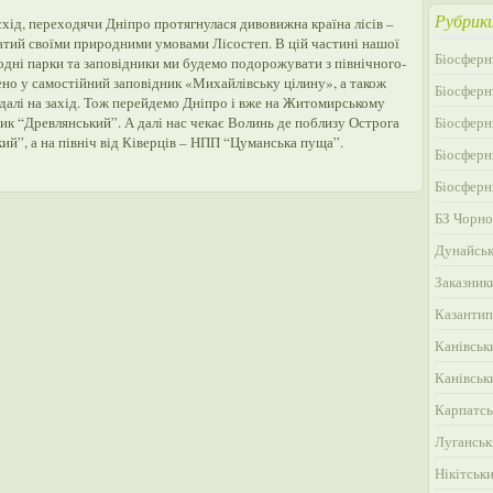
Рубрик
 схід, переходячи Дніпро протягнулася дивовижна країна лісів –
агатий своїми природними умовами Лісостеп. В цій частині нашої
Біосферн
одні парки та заповідники ми будемо подорожувати з північного-
ено у самостійний заповідник «Михайлівську цілину», а також
Біосферн
далі на захід. Тож перейдемо Дніпро і вже на Житомирському
ик “Древлянський”. А далі нас чекає Волинь де поблизу Острога
Біосферн
й”, а на північ від Ківерців – НПП “Цуманська пуща”.
Біосферн
Біосферн
БЗ Чорно
Дунайськ
Заказник
Казантип
Канівськ
Канівськ
Карпатсь
Луганськ
Нікітськ