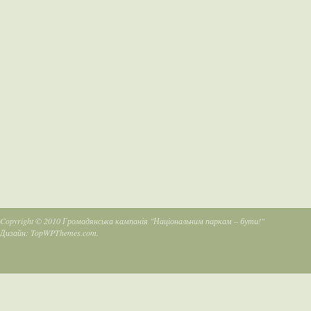
Copyright © 2010
Громадянська кампанія "Національним паркам – бути!"
Дизайн:
TopWPThemes.com
.