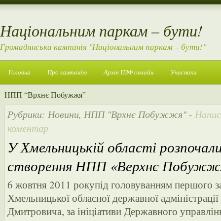
Національним паркам – бути!
Громадянська кампанія "Національним паркам – бути!"
Головна
Про кампанію
Архів ПЗФ онлайн
Учасники
НПП “Врхнє Побужжя”
Рубрики:
Новини
,
НПП "Врхнє Побужжя"
-
Напи
коментар
У Хмельницькій області розпочал
створення НПП «Верхнє Побужж
6 жовтня 2011 рокупід головуванням першого з
Хмельницької обласної державної адміністраці
Дмитровича, за ініціативи Державного управлі