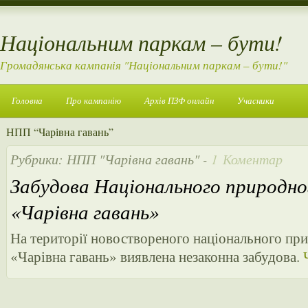
Національним паркам – бути!
Громадянська кампанія "Національним паркам – бути!"
Головна
Про кампанію
Архів ПЗФ онлайн
Учасники
НПП “Чарівна гавань”
Рубрики:
НПП "Чарівна гавань"
-
1 Коментар
Забудова Національного природно
«Чарівна гавань»
На території новоствореного національного пр
«Чарівна гавань» виявлена незаконна забудова.