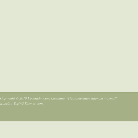
Copyright © 2010
Громадянська кампанія "Національним паркам – бути!"
Дизайн:
TopWPThemes.com
.