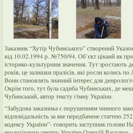
Заказник “Хутір Чубинського” створений Указо
від 10.02.1994 р. №750/94. Об’єкт цікаий як пр
історико-культурним значення. Тут зростають д
років, це залишки пралісів, які росли колись п
Вони становлять значний інтерес для денрологі
Окрім того, тут була садиба Чубинських, де ме
Чубинський, автор тексту гімну України.
“Забудова заказника є порушенням чинного зако
відповідальність за яке передбачене статтею 25
кодексу України”- говорить заступник голови Н
екологічного центру України Олексій Василюк.