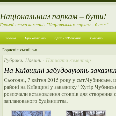
Національним паркам – бути!
Громадянська кампанія "Національним паркам – бути!"
Головна
Про кампанію
Архів ПЗФ онлайн
Учасники
Бориспільський р-н
Рубрики:
Новини
-
Написати коментар
На Київщині забудовують заказни
Сьогодні, 7 квітня 2015 року у смт.Чубинське,
районі на Київщині у заказнику “Хутір Чубинсь
розпочали встановлення стовпів для створення 
запланованого будівництва.