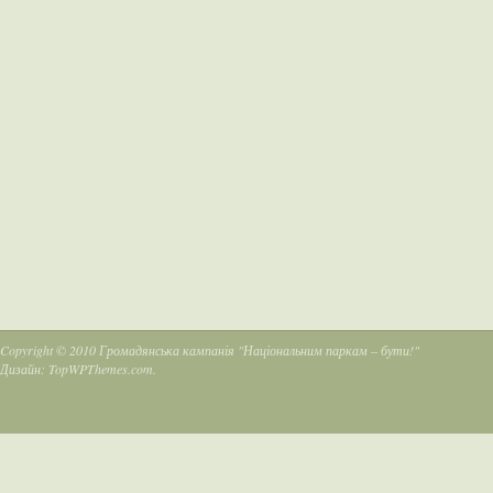
Copyright © 2010
Громадянська кампанія "Національним паркам – бути!"
Дизайн:
TopWPThemes.com
.