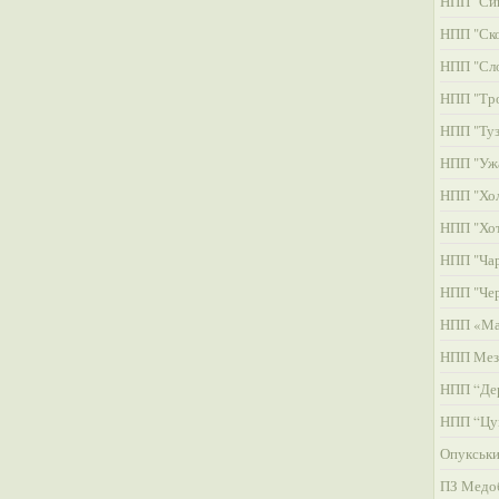
НПП "Си
НПП "Ско
НПП "Сл
НПП "Тро
НПП "Туз
НПП "Уж
НПП "Хол
НПП "Хо
НПП "Чар
НПП "Че
НПП «Ма
НПП Мез
НПП “Де
НПП “Цу
Опукськ
ПЗ Медо