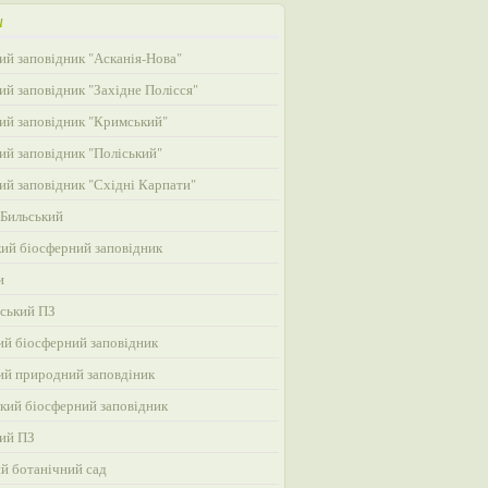
и
ий заповідник "Асканія-Нова"
ий заповідник "Західне Полісся"
ий заповідник "Кримський"
ий заповідник "Поліський"
ий заповідник "Східні Карпати"
Бильський
ий біосферний заповідник
и
ський ПЗ
ий біосферний заповідник
ий природний заповдіник
кий біосферний заповідник
ий ПЗ
ий ботанічний сад