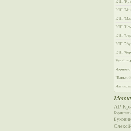
РЛП "Кра
РЛП "Мі
РЛП "Мж
РЛП "Нем
РЛП "Сер
РЛП "Узу
РЛП "Чер
Українсь
Чорномор
Шацький
Ялтинськ
Метк
АР Кр
Бориспіль
Букови
Олексі