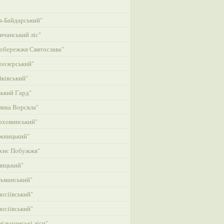
-Байдарський"
ичанський ліс"
обережжя Святослава"
оозерський"
ківський"
ький Гард"
ика Ворскла"
рховинський"
жницький"
хнє Побужжя"
лицький"
ьманський"
осіївський"
осіївський"
ільшанські ліси"