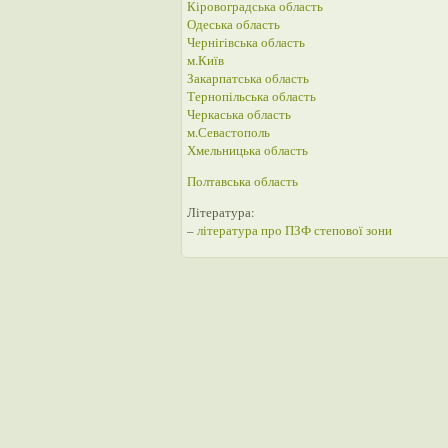
Кіровоградська область
Одеська область
Чернігівська область
м.Київ
Закарпатська область
Тернопільська область
Черкаська область
м.Севастополь
Хмельницька область
Полтавська область
Література:
–
література про ПЗФ степової зони