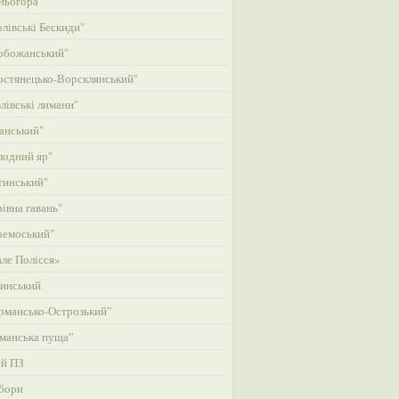
ньогора"
лівські Бескиди"
обожанський"
стянецько-Ворсклянський"
лівські лимани"
анський"
одний яр"
тинський"
івна гавань"
ремоський"
ле Полісся»
инський
рмансько-Острозький”
манська пуща”
ий ПЗ
бори