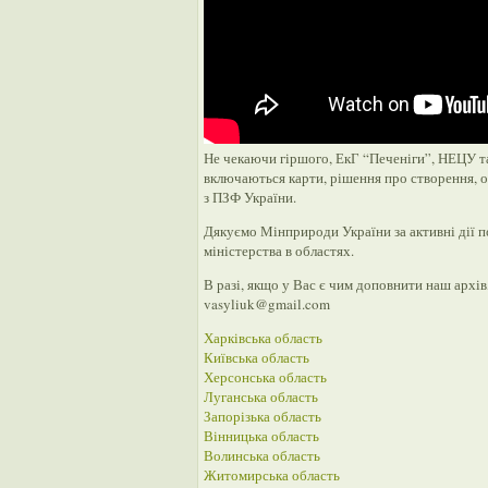
Не чекаючи гіршого, ЕкГ “Печеніги”, НЕЦУ т
включаються карти, рішення про створення, 
з ПЗФ України.
Дякуємо Мінприроди України за активні дії п
міністерства в областях.
В разі, якщо у Вас є чим доповнити наш архів
vasyliuk@gmail.com
Харківська область
Київська область
Херсонська область
Луганська область
Запорізька область
Вінницька область
Волинська область
Житомирська область