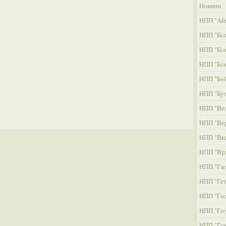
Новини
НПП "Айя
НПП "Біл
НПП "Біл
НПП "Біл
НПП "Бой
НПП "Буз
НПП "Вел
НПП "Ве
НПП "Ви
НПП "Вр
НПП "Га
НПП "Гет
НПП "Гол
НПП "Гол
НПП "Гом