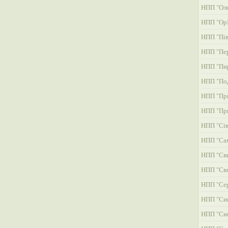
НПП "Оле
НПП "ОрІ
НПП "Пів
НПП "Пер
НПП "Пи
НПП "Под
НПП "При
НПП "При
НПП "Сів
НПП "Сам
НПП "Св
НПП "Свя
НПП "Сер
НПП "Си
НПП "Си