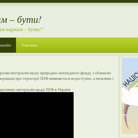
м – бути!
им паркам – бути!"
онлайн
Учасники
архіви матеріалів щодо природно-заповідного фонду з облансих
нформація про території ПЗФ виявляється недоступно, а можливо і
 архівних матеріалів щодо ПЗФ в Україні