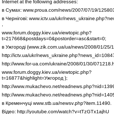
Internet at the following addresses:
в Сумах: www.proua.com/news/2007/07/19/125803.
в Чернігові: www.ictv.ua/ukr/news_ukraine.php?
,
www.forum.doggy.kiev.ua/viewtopic.php?
t=217668&postdays=0&postorder=asc&start=0;
в Ужгороді (www.zik.com.ua/ua/news/2008/01/25/
http://ictv.ua/ukr/news_ukraine.php?news_id=1084
http://www.for-ua.com/ukraine/2008/01/30/071218.
www.forum.doggy.kiev.ua/viewtopic.php?
t=16877&highlight=Ужгород );
http://www.mukachevo.net/readnews.php?nid=139
http://www.mukachevo.net/readnews.php?nid=140
в Кременчуці www.stb.ua/newsv.php?item.11490.
Відео: http://youtube.com/watch?v=tTzGTx1ajhU