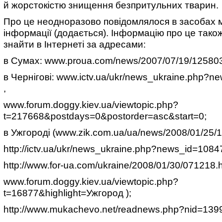
й жорстокістю знищення безпритульних тварин.
Про це неодноразово повідомлялося в засобах 
інформації (додається). Інформацію про це так
знайти в Інтернеті за адресами:
в Сумах: www.proua.com/news/2007/07/19/125803.
в Чернігові: www.ictv.ua/ukr/news_ukraine.php?
,
www.forum.doggy.kiev.ua/viewtopic.php?
t=217668&postdays=0&postorder=asc&start=0;
в Ужгороді (www.zik.com.ua/ua/news/2008/01/25/
http://ictv.ua/ukr/news_ukraine.php?news_id=1084
http://www.for-ua.com/ukraine/2008/01/30/071218.
www.forum.doggy.kiev.ua/viewtopic.php?
t=16877&highlight=Ужгород );
http://www.mukachevo.net/readnews.php?nid=139