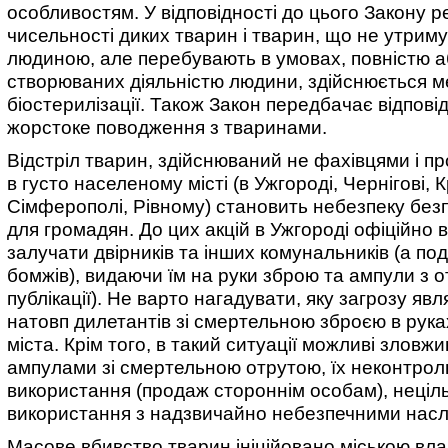
особливостям. У відповідності до цього Закону 
чисельності диких тварин і тварин, що не утрим
людиною, але перебувають в умовах, повністю а
створюваних діяльністю людини, здійснюється 
біостерилізації. Також Закон передбачає відпові
жорстоке поводження з тваринами.
Відстріл тварин, здійснюваний не фахівцями і 
в густо населеному місті (в Ужгороді, Чернігові, 
Сімферополі, Рівному) становить небезпеку бе
для громадян. До цих акцій в Ужгороді офіційно 
залучати двірників та інших комунальників (а по
бомжів), видаючи їм на руки зброю та ампули з о
публікації). Не варто нагадувати, яку загрозу яв
натовп дилетантів зі смертельною зброєю в рука
міста. Крім того, в такий ситуації можливі зловж
ампулами зі смертельною отрутою, їх неконтро
використання (продаж стороннім особам), неціл
використання з надзвичайно небезпечними насл
Масове вбивство тварин ініційовано міською вла