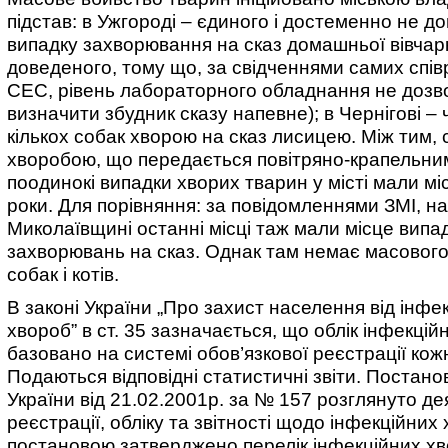
підстав: в Ужгороді – єдиного і достеменно не д
випадку захворювання на сказ домашньої вівчар
доведеного, тому що, за свідченнями самих спів
СЕС, рівень лабораторного обладнання не дозв
визначити збудник сказу напевне); в Чернігові –
кількох собак хворою на сказ лисицею. Між тим, 
хворобою, що передається повітряно-крапельни
поодинокі випадки хворих тварин у місті мали мі
роки. Для порівняння: за повідомленнями ЗМІ, на
Миколаївщині останні місці таж мали місце випа
захворювань на сказ. Однак там немає масовог
собак і котів.
В законі України „Про захист населення від інфе
хвороб” в ст. 35 зазначається, що облік інфекці
базовано на системі обов’язкової реєстрації кож
Подаються відповідні статистичні звіти. Постан
України від 21.02.2001р. за № 157 розглянуто де
реєстрації, обліку та звітності щодо інфекційних
постановою затверджено перелік інфекційних х