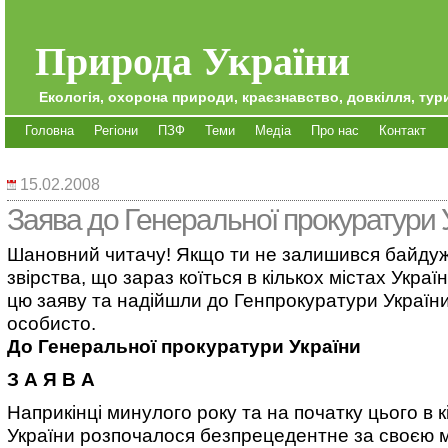
Природа України
Екологія, охорона природи, краєзнавство, довкілля, тури
Головна
Регіони
ПЗФ
Теми
Медіа
Про нас
Контакт
15.02.2008
Заява до Генеральної прокуратури 
Шановний читачу! Якщо ти не залишився байдуж
звірства, що зараз коїться в кількох містах Украї
цю заяву та надійшли до Генпрокуратури України
особисто.
До Генеральної прокуратури України
З А Я В А
Наприкінці минулого року та на початку цього в к
України розпочалося безпрецедентне за своєю 