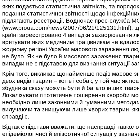
яких подається статистична звітність, та порядок
подання статистичної звітності щодо інфекційних
підлягають реєстрації. Водночас прес-служба М
(www.proua.com/news/2007/06/21/125131.html), щ
країні зареєстровано 4 випадки захворювання л
врятувати яких медичним працівникам не вдалос
жодному регіоні України масового зараження люд
не було. Як не було й масового зараження твар
випадки не є підставою для визнання ситуації з
Крім того, викликає щонайменше подів масове 
двох видів тварин – котів і собак, у той час як 
збудника сказу можуть бути й багато інших твар
Локалізувати гіпотетичне поширення хвороби м
необхідно лише законними й гуманними метода
вилучаючи та знищуючи лише хворих тварин, як
справді є.
Відтак є підстави вважати, що насправді навколо
епідеміологічної й епізоотичної ситуації у зазна