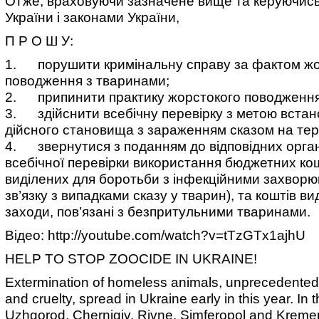
Отже, враховуючи зазначене вище та керуючись
України і законами України,
П Р О Ш У:
1. порушити кримінальну справу за фактом жо
поводження з тваринами;
2. припинити практику жорстокого поводження
3. здійснити всебічну перевірку з метою вста
дійсного становища з зараженням сказом на тери
4. звернутися з поданням до відповідних орган
всебічної перевірки використання бюджетних кош
виділених для боротьби з інфекційними захворю
зв’язку з випадками сказу у тварин), та коштів ви
заходи, пов’язані з безпритульними тваринами.
Відео: http://youtube.com/watch?v=tTzGTx1ajhU
HELP TO STOP ZOOCIDE IN UKRAINE!
Extermination of homeless animals, unprecedented 
and cruelty, spread in Ukraine early in this year. In t
Uzhgorod, Chernigiv, Rivne, Simferopol and Krem