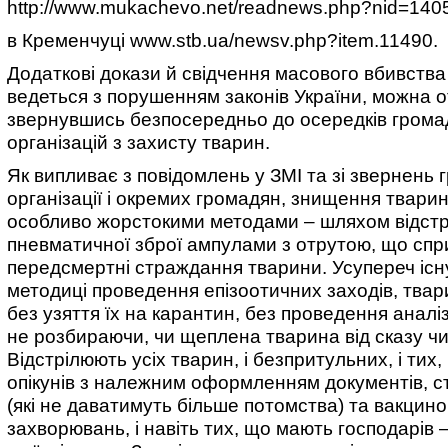
http://www.mukachevo.net/readnews.php?nid=140
в Кременчуці www.stb.ua/newsv.php?item.11490.
Додаткові докази й свідчення масового вбивства
ведеться з порушенням законів України, можна 
звернувшись безпосередньо до осередків грома
організацій з захисту тварин.
Як випливає з повідомлень у ЗМІ та зі звернень
організації і окремих громадян, знищення твари
особливо жорстокими методами – шляхом відстр
пневматичної зброї ампулами з отрутою, що сп
передсмертні страждання тварини. Усупереч існ
методиці проведення епізоотичних заходів, тва
без узяття їх на карантин, без проведення аналіз
не розбираючи, чи щеплена тварина від сказу чи 
Відстрілюють усіх тварин, і безпритульних, і тих
опікунів з належним оформленням документів, с
(які не даватимуть більше потомства) та вакцино
захворювань, і навіть тих, що мають господарів 