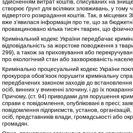
здійсненням витрат коштів, списуваних на знищ
створює ґрунт для всіляких зловживань, у тому ч
відвертого розкрадання коштів. Так, в місцевих 
вже з’явилася інформація про те, що за бюджетн
провакциновано кілька тисяч тварин, що фізичн
Кримінальний кодекс України передбачає кримі
відповідальність за жорстоке поводження з твари
299), а також за приховування або перекручува
про екологічний стан або захворюваність населен
Кримінально процесуальний кодекс України пок
прокурора обов’язок порушити кримінальну справ
передбачених законом заходів до встановлення п
осіб, винних у вчиненні злочину, і до їх покарання 
Причому, (ст. 94) приводами для порушення крим
справи є повідомлення, опубліковані в пресі; зая
повідомлення підприємств, установ, організацій
осіб, представників влади, громадськості або ок
громадян.