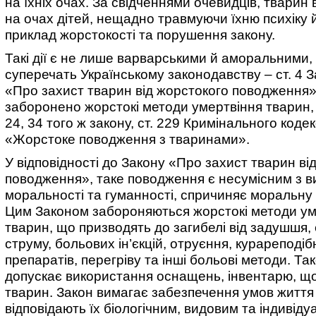
на їхніх очах. За свідченнями очевидців, тварин
на очах дітей, нещадно травмуючи їхню психіку
приклад жорстокості та порушення закону.
Такі дії є не лише варварськими й аморальними, 
суперечать Українському законодавству – ст. 4 З
«Про захист тварин від жорстокого поводження»
заборонено жорстокі методи умертвіння тварин, ст
24, 34 того ж закону, ст. 229 Кримінального коде
«Жорстоке поводження з тваринами».
У відповідності до Закону «Про захист тварин ві
поводження», таке поводження є несумісним з 
моральності та гуманності, спричиняє моральну
Цим Законом забороняються жорстокі методи ум
тварин, що призводять до загибелі від задушшя,
струму, больових ін’єкцій, отруєння, курареподіб
препаратів, перегріву та інші больові методи. Та
допускає використання оснащень, інвентарю, щ
тварин. Закон вимагає забезпечення умов життя 
відповідають їх біологічним, видовим та індивід