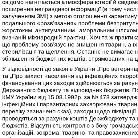
свідомо нагнітається атмосфера істерії й свідомо
поширення неправдивої інформації (в тому числі 
залученням ЗМІ) з метою оголошення карантину в
подальшого «розв’язання» проблеми безпритул
жорстоким, антигуманним і аморальним шляхом,
визнаній міжнародній практиці. Хоч та ж практик
що проблему розв’язує не знищення тварин, а їх
стерилізація та щеплення. Останнє не вимагає н
збільшення бюджетних коштів, спрямованих на 
У відповідності до законів України „Про ветерин
та „Про захист населення від інфекційних хворо
фінансування цих заходів здійснюється за рахун
Державного бюджету та відповідних бюджетів. 
КМУ України від 15.08.1992р. за № 478 затвердж
інфекційних і паразитарних захворювань тварин
переліку зазначено сказ), заходи щодо ліквідації
проводяться за рахунок коштів Держбюджету та 
бюджетів. Відсутність контролю з боку громадсь
організацій, зокрема, тварино- та правозахисних