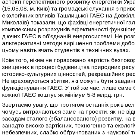
аспекті перспективного розвитку енергетики Укра
(15.05.08, м. Київ) та громадські слухання з прив
екологічних впливів Ташлицької ГАЕС на Довкілля
Миколаїв) показали, що фахівці енергетичної гал
комплексних розрахунків ефективності функціо
діючих ГАЕС в об’єднаній енергосистемі. Не роз
альтернативні методи вирішення проблеми добови
цьому навіть вчать студентів в технічних вузах.
Крім того, ніким не пораховано вартість безпов
знищених в процесі будівництва природних ресу
історико-культурних цінностей, рекреаційних ре
Не враховуються збитки, які можуть бути завдані
функціонування ГАЕС. У той же час, лише саме 
кожної ГАЕС коштує як мінімум 5-8 млрд. грн.
Звертаємо увагу, що протягом останніх років ве
чомусь витрачаються саме на проекти, які не ві
засадам сталого (збалансованого) розвитку, на 
занадто високо вартісних, техногенно та екологі
небезпечних, слабко обґрунтованих з наукової т