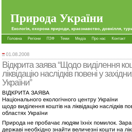
Природа України
Екологія, охорона природи, краєзнавство, довкілля, тури
Головна
Регіони
ПЗФ
Теми
Медіа
Про нас
Контакт
01.08.2008
Відкрита заява “Щодо виділення ко
ліквідацію наслідків повені у західн
України”
ВІДКРИТА ЗАЯВА
Національного екологічного центру України
щодо виділення коштів на ліквідацію наслідків по
областях України
Природа не пробачає людям їхніх помилок. Зара
державі необхідно знайти величезні кошти на лік