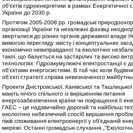
об’єктів гідроенергетики в рамках Енергетичної с
України до 2030 р.
Протягом 2005-2008 рр. громадські природоохор
організації України та незалежні фахівці неодно
зверталися до різних органів державної влади Ук
вимогою перегляду змісту і концептуальних засад 
економічно невиправданої та екологічно незбал
такої, що базується на застарілих та високо вит
технологіях. Гідроакумулюючі електростанції є 
об’єктами енергосистеми. В той час коли будівн
об’єкті стратегії справа невизначеного майбутнь
Проекти Дністровської, Канівської та Ташлицько
мають нічого спільного із вирішенням питання
енергозабезпечення країни чи покращення її ен
ГАЕС – це надзвичайно дорогий та найбільш тех
екологічно небезпечний спосіб вирішення проб
піків споживання електроенергії у об’єднаній ене
мережі. Останні громадські слухання „"Екологічн