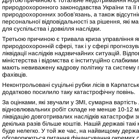
Другою причиною є тотальне недотримання нор
природоохоронного законодавства України та її
природоохоронних зобов’язань, а також відсутні
персональної відповідальності за рішення, які м
для суспільства і довкілля наслідки.
Третьою причиною є тривала криза управління я
природоохоронній сфері, так і у сфері прогнозув
ліквідації наслідків надзвичайних ситуацій. Відпо
міністерства і відомства є інституційно слабкими
мають невиважену кадрову політику та систему 
фахівців.
Неконтрольовані суцільні рубки лісів в Карпатськ
додатково посилило таку катастрофічну повінь.
За оцінками, які звучали у ЗМІ, сумарна вартіст
відновлювальних робіт складе не менше 10-12 мл
ліквідацію довготривалих наслідків катастрофи 
декілька разів більше коштів. Нашій державі такі
буде нелегко. У той же час, на найвищому держа
обговорюються питання фінансування окремих 