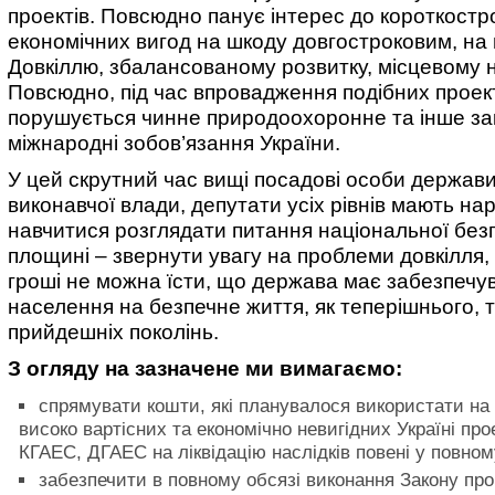
проектів. Повсюдно панує інтерес до короткостр
економічних вигод на шкоду довгостроковим, на
Довкіллю, збалансованому розвитку, місцевому 
Повсюдно, під час впровадження подібних проект
порушується чинне природоохоронне та інше за
міжнародні зобов’язання України.
У цей скрутний час вищі посадові особи держави
виконавчої влади, депутати усіх рівнів мають на
навчитися розглядати питання національної безп
площині – звернути увагу на проблеми довкілля,
гроші не можна їсти, що держава має забезпечу
населення на безпечне життя, як теперішнього, т
прийдешніх поколінь.
З огляду на зазначене ми вимагаємо:
спрямувати кошти, які планувалося використати на
високо вартісних та економічно невигідних Україні про
КГАЕС, ДГАЕС на ліквідацію наслідків повені у повном
забезпечити в повному обсязі виконання Закону про