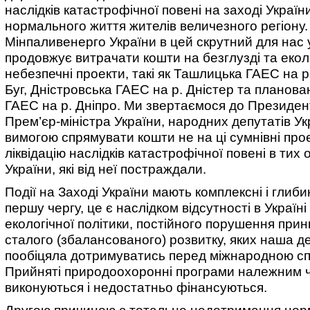
наслідків катастрофічної повені на заході Україн
нормального життя жителів величезного регіону.
Мінпаливенерго України в цей скрутний для нас 
продовжує витрачати кошти на безглузді та екол
небезпечні проекти, такі як Ташлицька ГАЕС на р
Буг, Дністровська ГАЕС на р. Дністер та планова
ГАЕС на р. Дніпро.
Ми звертаємося до Президент
Прем’єр-міністра України, народних депутатів Ук
вимогою спрямувати кошти не на ці сумнівні прое
ліквідацію наслідків катастрофічної повені в тих
України, які від неї постраждали.
Події на Заході України мають комплексні і глиби
першу чергу, це є наслідком відсутності в Україн
екологічної політики, постійного порушення принц
сталого (збалансованого) розвитку, яких наша 
пообіцяла дотримуватись перед міжнародною сп
Прийняті природоохоронні програми належним 
виконуються і недостатньо фінансуються.