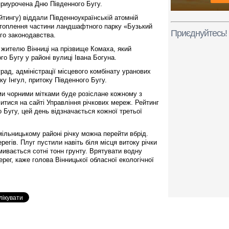
приурочена Дню Південного Бугу.
йтингу) віддали Південноукраїнській атомній
затоплення частини ландшафтного парку
«Бузький
Приєднуйтесь!
го законодавства.
я жителю Вінниці на прізвище Комаха, який
го Бугу у районі вулиці Івана Богуна.
рад, адміністрації місцевого комбінату уранових
ку Інгул, притоку Південного Бугу.
ми чорними мітками буде розіслане кожному з
итися на сайті Управління річкових мереж. Рейтинг
Бугу, цей день відзначається кожної третьої
мільницькому районі річку можна перейти вбрід.
гів. Плуг пустили навіть біля місця витоку річки
мивається сотні тонн грунту. Врятувати водну
ег, каже голова Вінницької обласної екологічної