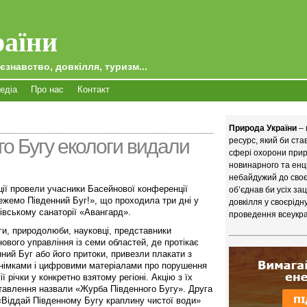
аїни
єзнавство, довкілля, туризм...
едіа
Про нас
Контакт
Природа України
– 
о Бугу екологи видали
ресурс, який би ст
сфері охорони приро
новинарного та енц
небайдужий до своєї
ції провели учасники Басейнової конференції
об’єднав би усіх за
ежемо Південний Буг!», що проходила три дні у
довкілля у своєрідн
івському санаторії «Авангард».
проведення всеукра
ги, природолюби, науковці, представники
ового управління із семи областей, де протікає
ний Буг або його притоки, привезли плакати з
німками і цифровими матеріалами про порушення
ії річки у конкретно взятому регіоні. Акцію з їх
тавлення назвали «Журба Південного Бугу». Друга
 «Віддай Південному Бугу краплину чистої води»