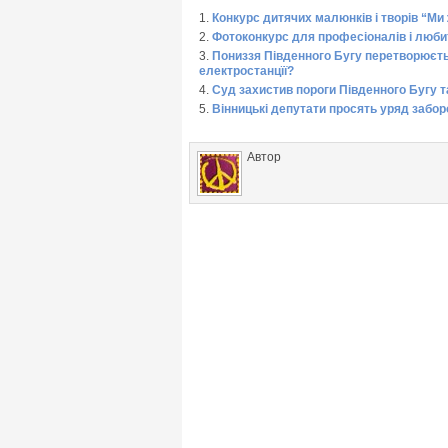
Конкурс дитячих малюнків і творів “Ми
Фотоконкурс для професіоналів і любит
Пониззя Південного Бугу перетворюєт
електростанцїї?
Суд захистив пороги Південного Бугу 
Вінницькі депутати просять уряд забо
Автор