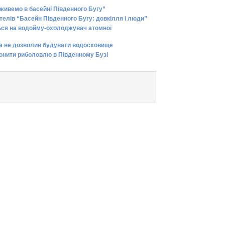
 живемо в басейні Південного Бугу”
елів “Басейн Південного Бугу: довкілля і люди”
ься на водойму-охолоджувач атомної
та не дозволив будувати водосховище
ронити риболовлю в Південному Бузі