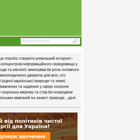
це спроба створити унікальний інтернет-
ав епіцентром інформаційного середовища у
ди та екології; виконував би роль головного
иклопедичного джерела для всіх, хто
 рідної української природи та землі;
цікавлених та задіяних у сфері охорони
у соціальну мережу та став би осередком
їнських кампаній на захист природи
...далі