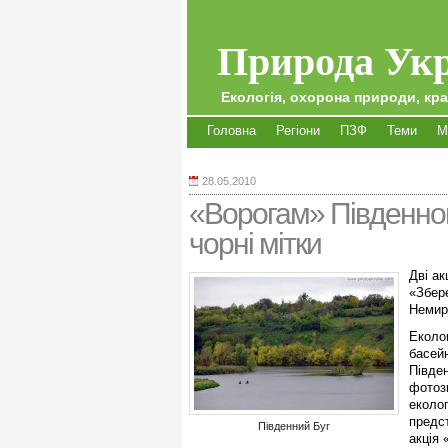
Природа Укр
Екологія, охорона природи, кра
Головна
Регіони
ПЗФ
Теми
М
28.05.2010
«Ворогам» Південног
чорні мітки
Дві ак
«Збер
Немир
Еколо
басейн
Півден
фотоз
еколог
предс
Південний Буг
акція