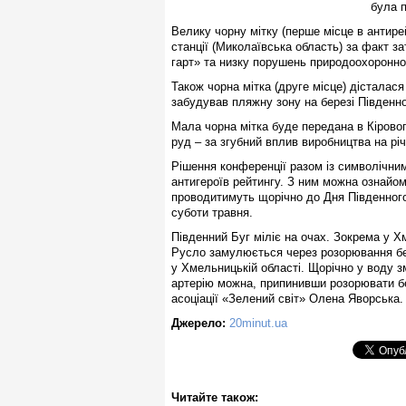
була 
Велику чорну мітку (перше місце в антире
станції (Миколаївська область) за факт 
гарт» та низку порушень природоохоронно
Також чорна мітка (друге місце) дісталас
забудував пляжну зону на березі Південно
Мала чорна мітка буде передана в Кіровог
руд – за згубний вплив виробництва на річ
Рішення конференції разом із символічни
антигероїв рейтингу. З ним можна ознайом
проводитимуть щорічно до Дня Південного 
суботи травня.
Південний Буг міліє на очах. Зокрема у Х
Русло замулюється через розорювання бере
у Хмельницькій області. Щорічно у воду з
артерію можна, припинивши розорювати бер
асоціації «Зелений світ» Олена Яворська.
Джерело:
20minut.ua
Читайте також: