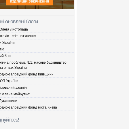
ні оновлені блоги
 Олега Листопада
птахів - світ натхнення
и України
ald
ий блог
огічна проблема №1: масове будівництво
а річках України
одно-заповідний фонд Київщини
ДОП України
ізований джипінг
"Зелене майбутнє"
Луганщини
одно-заповідний фонд міста Києва
нуйтесь!