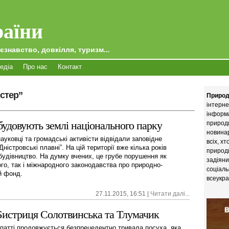
аїни
єзнавство, довкілля, туризм...
едіа
Про нас
Контакт
істер”
Природ
інтерне
інформ
будовують землі національного парку
природи
новина
ауковці та громадські активісти відвідали заповідне
всіх, х
ністровські плавні”. На цій території вже кілька років
природи
будівництво. На думку вчених, це грубе порушення як
задіяни
ого, так і міжнародного законодавства про природно-
соціаль
й фонд.
всеукра
27.11.2015, 16:51 |
Читати далі...
 Бистриця Солотвинська та Тлумачик
патті продовжується безпрецедентно тривала посуха, яка