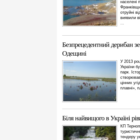
населені п
Франківщи
отруйні ві
виявили в
...
Безпрецедентний дерибан зе
Одещині
У 2013 ро
України б
парк. Істо
створював
цінних уг
плавні», пл
Біля найвищого в Україні рі
КП Терноп
туристичн
тендеру у