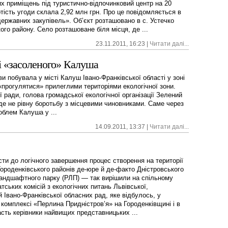
х приміщень під туристично-відпочинковий центр на 20
ртість угоди склала 2,92 млн грн. Про це повідомляється в
державних закупівель». Об’єкт розташовано в с. Устечко
ого району. Село розташоване біля місця, де ...
23.11.2011, 16:23 |
Читати далі...
і «засоленого» Калуша
и побувала у місті Калуш Івано-Франківської області у зоні
«прогулятися» прилеглими територіями екологічної зони.
ї ради, голова громадської екологічної організації Зелений
де не рівну боротьбу з місцевими чиновниками. Саме через
облем Калуша у ...
14.09.2011, 13:37 |
Читати далі...
ти до логічного завершення процес створення на території
ороденківського районів де-юре й де-факто Дністровського
ландшафтного парку (РЛП) — так вирішили на спільному
атських комісій з екологічних питань Львівської,
й Івано-Франківської обласних рад, яке відбулось, у
комплексі «Перлина Придністров’я» на Городенківщині і в
сть керівники найвищих представницьких ...