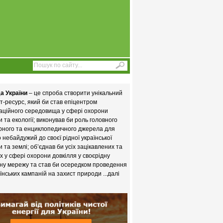
а України
– це спроба створити унікальний
т-ресурс, який би став епіцентром
аційного середовища у сфері охорони
 та екології; виконував би роль головного
рного та енциклопедичного джерела для
то небайдужий до своєї рідної української
 та землі; об’єднав би усіх зацікавлених та
х у сфері охорони довкілля у своєрідну
ну мережу та став би осередком проведення
їнських кампаній на захист природи
...далі