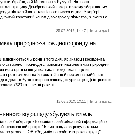
ункти України, а й Молдови та Румунії. На Івано-
ні дав тріщину Домбровський кар'єр, в якому зберігаються
дходи від калійного і магнієвого виробництва. У кар'єрі
ідкритий карстовий канал діаметром у півметра, з якого на
25.07.2013, 14:47 |
Читати далі...
мель природно-заповідного фонду на
ці виповнюється 5 років з того дня, як Указом Президента
уло створено Нижньодністровський національний природний
рія його організації унікальна в тому плані, що він
ся протягом довгих 25 років. За цей період на найбільш
іддях дельти було створено заповідне урочище «Дністровські
ощею 7620 га. І всі ці роки ті, ...
12.02.2013, 13:11 |
Читати далі...
внинного водоспаду збудують готель
ільської облради «Тернопільський обласний інформаційно-
ий краєзнавчий центр» 15 листопада за результатами
клало угоду з ТОВ «Зодчий» на роботи із реконструкції