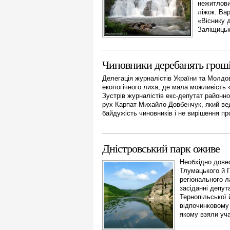
нежитлови
ліжок. Ва
«Віснику 
Заліщицьк
Чиновники деребанять грош
Делегація журналістів України та Молдов
екологічного лиха, де мала можливість 
Зустрів журналістів екс-депутат районно
рух Карпат Михайло Довбенчук, який ве
байдужість чиновників і не вирішення пр
Дністровський парк оживе
Необхідно довес
Тлумацького й Г
регіонального 
засіданні депут
Тернопільської 
відпочинковому 
якому взяли уча