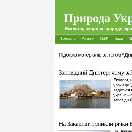
Природа Укр
Екологія, охорона природи, кра
Головна
Регіони
ПЗФ
Теми
М
Підбірка матеріалів за тегом
“Дн
Заповідний Дністер: чому за
Екологи, н
урочище “Д
ведеться 
українськ
заповідни
На Закарпатті зникли річки
На Прикар