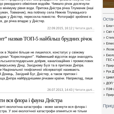
до рекордного обміління водойм. Чимало річок досягнули
о мінімуму рівня води. Притока Дністра річка Тлумачик (інші
лумач, Товмачик), яка поблизу села Нижнів Тлумацького
адає у Дністер, пересохла повністю. Фотографії зроблені в
Остан
в, де річка впадає у Дністер.
Блог
22.09.2015, 16:12 |
Читати далі...
Світ 
нт” назвав ТОП-5 найбільш брудних річок
Cтеп
Emer
Лісов
чок в Україні більше не лишилося, констатує у свіжому
Екол
урнал "Кореспондент". Найменший відсоток води знаходять
ГЕС н
сільськогосподарських добрив, каналізаційних і промислових
іверському Дінці, Західному Бузі та в притоках Дніпра.
Прир
и Національної геофізичної обсерваторії називають
Рух 
 Донець, Західний Буг, Дністер, а також притоки і
Цивіл
ща Дніпра найбруднішими річками країни. Наприклад, пише
ДОП 
ПЗФ 
26.07.2013, 14:43 |
Читати далі...
Прир
и вся флора і фауна Дністра
Приєд
атті екологічна катастрофа - може загинути вся флора і
стра. У зоні екологічної катастрофи опиняться не тільки