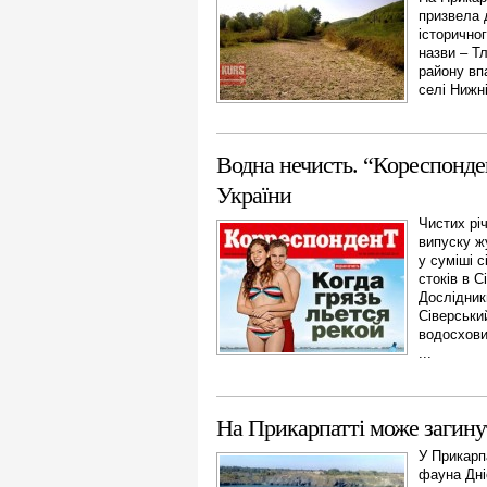
призвела 
історичног
назви – Т
району вп
селі Нижні
Водна нечисть. “Кореспонде
України
Чистих рі
випуску ж
у суміші 
стоків в С
Дослідник
Сіверський
водосхови
...
На Прикарпатті може загинут
У Прикарп
фауна Дні