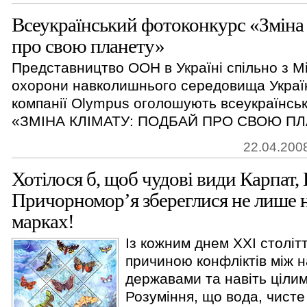
Всеукраїнський фотоконкурс «Зміна 
про свою планету»
Представництво ООН в Україні спільно з М
охорони навколишнього середовища Україн
компанії Olympus оголошують всеукраїнсь
«ЗМІНА КЛІМАТУ: ПОДБАЙ ПРО СВОЮ ПЛ
22.04.2008
Хотілося б, щоб чудові види Карпат, 
Причорномор’я збереглися не лише 
марках!
Із кожним днем XXI століт
причиною конфліктів між 
державами та навіть цілим
Розуміння, що вода, чисте 