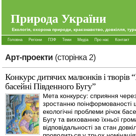
Природа України
Екологія, охорона природи, краєзнавство, довкілля, тури
Головна
Регіони
ПЗФ
Теми
Медіа
Про нас
Контакт
Арт-проекти
(сторінка 2)
Конкурс дитячих малюнків і творів 
басейні Південного Бугу”
Мета конкурсу: сприяння чере
зростанню поінформованості 
екологічні проблеми річок бас
Бугу та вихованню їхньої гром
відповідальності за стан довкі
проводиться у трьох номінаціях