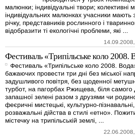
малюнки; індивідуальні твори; колективні 
індивідуальних малюнках учасники мають 
річку, представників рослинного і тваринног
відобразити ті екологічні проблеми, які ...
14.09.2008,
Фестиваль «Трипільське коло 2008. 
Фестиваль «Трипільське коло 2008. Вода
бажаючих провести три дні без міської нап
задушливого повітря, без щоденної метушн
турбот, на пагорбах Ржищева, біля самого 
запашної зелені разом з друзями чи родин
феєричні мистецькі, культурно-пізнавальні
розважальні дійства в стилі «етно». Пожи
містечку на трипільській землі, ...
22.06.2008,