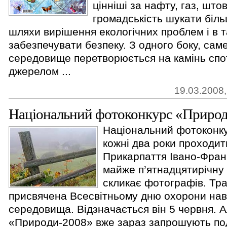
цінніші за нафту, газ, што
громадськість шукати біл
шляхи вирішення екологічних проблем і в т
забезпечувати безпеку. З одного боку, сам
середовище перетворюється на камінь спо
джерелом ...
19.03.2008,
Національний фотоконкурс «Приро
Національний фотоконк
кожні два роки проходит
Прикарпаття Івано-Франк
майже п’ятнадцятирічну 
скликає фотографів. Тра
присвячена Всесвітньому дню охорони на
середовища. Відзначається він 5 червня. 
«Природи-2008» вже зараз запрошують по