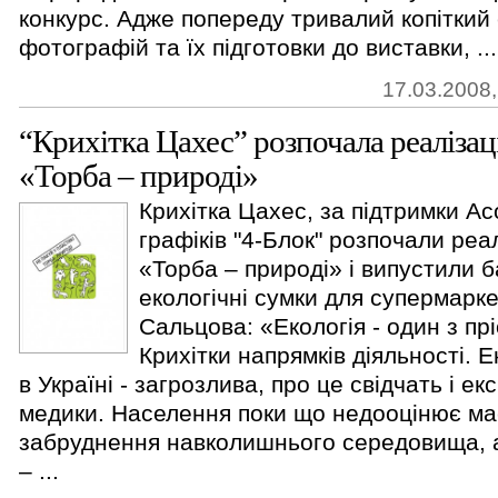
конкурс. Адже попереду тривалий копіткий
фотографій та їх підготовки до виставки, ...
17.03.2008,
“Крихітка Цахес” розпочала реаліза
«Торба – природі»
Крихітка Цахес, за підтримки Ас
графіків "4-Блок" розпочали реа
«Торба – природі» і випустили б
екологічні сумки для супермарк
Сальцова: «Екологія - один з пр
Крихітки напрямків діяльності. Е
в Україні - загрозлива, про це свідчать і ек
медики. Населення поки що недооцінює м
забруднення навколишнього середовища, 
– ...