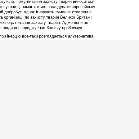
зрозуміло, чому питання захисту тварин виноситься
чні українці намагаються наслідувати європейську
ий добробут, однак ігнорують гуманне ставлення
 організації по захисту тварин Великої Британії
кінець питання захисту тварин. Адже вони не
аме людина і породжує цю болючу проблему».
опри інерцію все-таки розглядається альтернатива
х місцева влада такими «дрібницями» як гуманне
ся. Про це свідчать тривожні сигнали захисників
Сімферополя, Донецька... Собак-котів у цих, та
ь найжорстокішими методами за допомогою отрути
им самим Закон України «Про захист тварин від
в обурення, вони висловлюють намір підіймати це
їна називатися цивілізованою державою, якщо так
сті?
ування є Одеса. І знову-таки – завдяки участі
 захисту тварин тут запровадили альтернативну
ерилізують (каструють), вакцинують від сказу і
 три роки одесити вже отримали реальні
лькість тварин на вулицях міста значно
 згідно Закону України «Про захист тварин від
 в городян спокійно, і за місто не соромно.
тема є економічнішою за вбивство. Справа лише в
ромадян з боку суспільства.