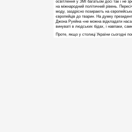
освітлення у ЗМІ багатьом досі так і не 
на міжнародний політичний рівень. Пересі
моду, заздрісно позирають на європейськ
європейців до тварин. На думку президента
Джона Руейна «не можна відкладати насам
винуваті в людських бідах, і навпаки, с
Проте, якщо у столиці України сьогодні п
винищенню бродячих тварин, то в регіона
ставлення до чотирилапих і не переймаєть
тварин з Чернігова, Рівного, Кременчука, 
багатьох інших містах України, знищуют
та вогнепальної зброї, грубо порушуючи т
жорстокого поводження».
Ці ганебні факти викликають у європейці
питання в Європарламенті. Чи гідна Укра
важко засвоює елементарні норми людяно
Приємним винятком і прикладом для наслід
іноземців. За підтримки Німецького союзу
методику: виловлених на вулиці тварин ст
повертають знову на вулицю. За неповних
результати цього запозиченого ноу-хау: кі
зменшилася. А при цьому все відбувається
жорстокого поводження». Отже, і на совісті
Міжнародні експерти доводять, що ця сис
толерантному ставленні до чотирилапих г