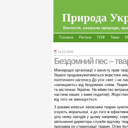
Природа Укр
Екологія, охорона природи, кра
Головна
Регіони
ПЗФ
Теми
М
18.03.2008
Бездомний пес – тва
Міжнародні організації з захисту прав тв
Україні продовжуватиметься жорстоке ни
політичного наголосу.
До усіх свят, і не л
«зачищають» від бездомних собак. Тварин 
та містечках України. На вбивство витрач
частина наших з вами податків). Жорстокі
від того не зменшується.
З роками київські захисники тварин зуміли
існують моральніші, а до того ж ефектив
цілу низку заходів у цьому напрямку, сер
звільнення директора служби відлову твар
програма по стерилізації тварин. Отже бу