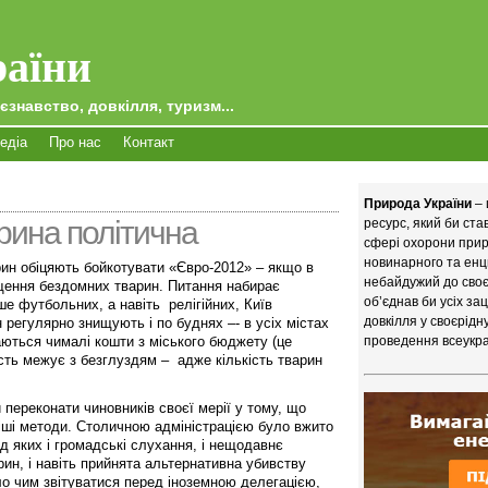
аїни
єзнавство, довкілля, туризм...
едіа
Про нас
Контакт
Природа України
– 
рина політична
ресурс, який би ст
сфері охорони приро
новинарного та енц
арин обіцяють бойкотувати «Євро-2012» – якщо в
небайдужий до своєї
щення бездомних тварин. Питання набирає
об’єднав би усіх за
ише футбольних, а навіть релігійних, Київ
довкілля у своєрідн
регулярно знищують і по буднях –- в усіх містах
аються чималі кошти з міського бюджету (це
проведення всеукра
сть межує з безглуздям – адже кількість тварин
 переконати чиновників своєї мерії у тому, що
ніші методи. Столичною адміністрацією було вжито
ед яких і громадські слухання, і нещодавнє
ин, і навіть прийнята альтернативна убивству
ло чим звітуватися перед іноземною делегацією,