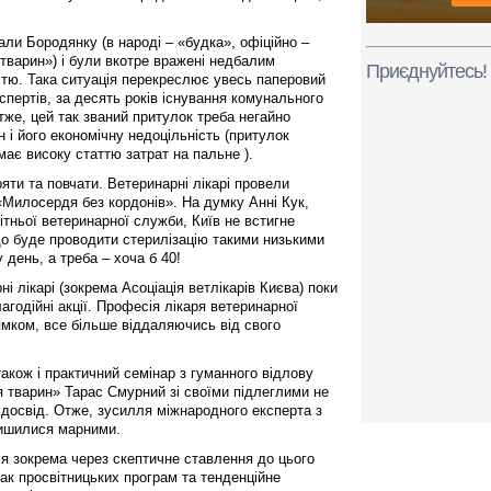
али Бородянку (в народі – «будка», офіційно –
варин») і були вкотре вражені недбалим
Приєднуйтесь!
тю. Така ситуація перекреслює увесь паперовий
пертів, за десять років існування комунального
же, цей так званий притулок треба негайно
 і його економічну недоцільність (притулок
 має високу статтю затрат на пальне ).
ряти та повчати. Ветеринарні лікарі провели
«Милосердя без кордонів». На думку Анні Кук,
тньої ветеринарної служби, Київ не встигне
що буде проводити стерилізацію такими низькими
 день, а треба – хоча б 40!
і лікарі (зокрема Асоціація ветлікарів Києва) поки
лагодійні акції. Професія лікаря ветеринарної
ямком, все більше віддаляючись від свого
акож і практичний семінар з гуманного відлову
 тварин» Тарас Смурний зі своїми підлеглими не
 досвід. Отже, зусилля міжнародного експерта з
лишилися марними.
ся зокрема через скептичне ставлення до цього
рак просвітницьких програм та тенденційне