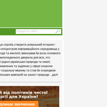
це спроба створити унікальний інтернет-
ав епіцентром інформаційного середовища у
ди та екології; виконував би роль головного
иклопедичного джерела для всіх, хто
 рідної української природи та землі;
цікавлених та задіяних у сфері охорони
у соціальну мережу та став би осередком
їнських кампаній на захист природи
...далі