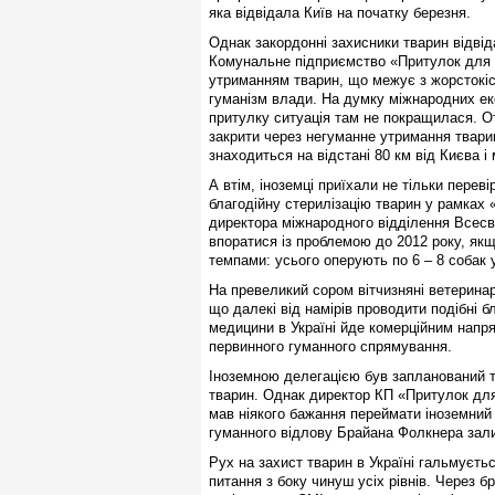
яка відвідала Київ на початку березня.
Однак закордонні захисники тварин відвід
Комунальне підприємство «Притулок для т
утриманням тварин, що межує з жорстокіс
гуманізм влади. На думку міжнародних екс
притулку ситуація там не покращилася. От
закрити через негуманне утримання тварин
знаходиться на відстані 80 км від Києва і
А втім, іноземці приїхали не тільки переві
благодійну стерилізацію тварин у рамках 
директора міжнародного відділення Всесві
впоратися із проблемою до 2012 року, як
темпами: усього оперують по 6 – 8 собак у
На превеликий сором вітчизняні ветеринарн
що далекі від намірів проводити подібні б
медицини в Україні йде комерційним напр
первинного гуманного спрямування.
Іноземною делегацією був запланований т
тварин. Однак директор КП «Притулок для
мав ніякого бажання переймати іноземний
гуманного відлову Брайана Фолкнера за
Рух на захист тварин в Україні гальмуєть
питання з боку чинуш усіх рівнів. Через б