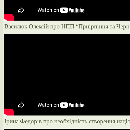
Василюк Олексій про НПП “Приірпіння та Черне
Ірина Федорів про необхідність створення наці