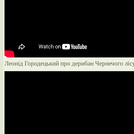
Леонід Городецький про дерибан Чернечого ліс