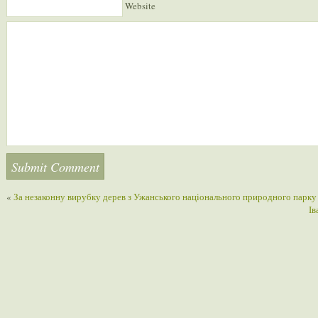
Website
«
За незаконну вирубку дерев з Ужанського національного природного парку 
Ів