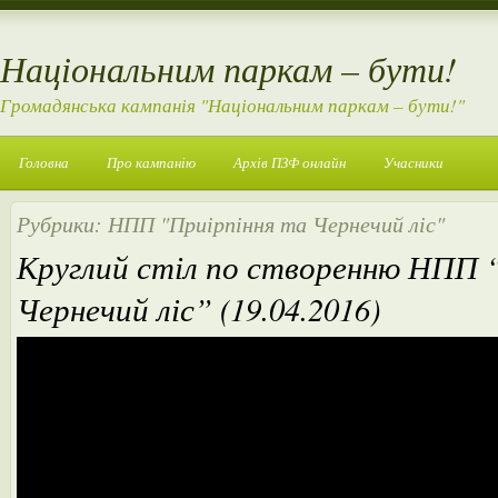
Національним паркам – бути!
Громадянська кампанія "Національним паркам – бути!"
Головна
Про кампанію
Архів ПЗФ онлайн
Учасники
Рубрики:
НПП "Приірпіння та Чернечий ліс"
Круглий стіл по створенню НПП 
Чернечий ліс” (19.04.2016)