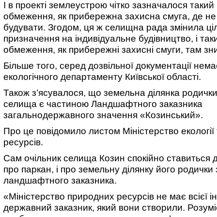
І в проекті землеустрою чітко зазначалося такий
обмеження, як прибережна захисна смуга, де н
будувати. Згодом, ця ж селищна рада змінила ці
призначення на індивідуальне будівництво, і так
обмеження, як прибережні захисні смуги, там зн
Більше того, серед дозвільної документації нема
екологічного департаменту Київської області.
Також з’ясувалося, що земельна ділянка родички
селища є частиною Ландшафтного заказника
загальнодержавного значення «Козинський».
Про це повідомило листом Міністерство екології
ресурсів.
Сам очільник селища Козин спокійно ставиться д
про паркан, і про земельну ділянку його родички 
ландшафтного заказника.
«Міністерство природних ресурсів не має всієї і
державний заказник, який вони створили. Розумі