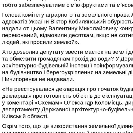
тобто забезпечуватиме сім’ю фруктами та м’ясо
Голова комітету аграрного та земельного права А
адвокатів України Віктор Кобилянський обурюєт
надали от цьому Валентину Миколайовичу конкр
переконаний, відмовили десяткам, якщо не сотн
людей, які просили землю?».
Хто дозволив депутату звести маєток на землі д
та обмежити громадянам прохід до води? У Дер
архітектурно-будівельній інспекції поінформувал
на будівництво і берегоукріплення на земельні д
Ничипоренка не надавали.
«Не реєструвалася декларація про початок будів
декларація про готовність об’єктів до експлуатаці
у коментарі «Схемам» Олександр Коломієць, ди
департаменту Державної архітектурно-будівельної
Київській області.
Окрім того, що це використання земельної ділянк
цільовим призначенням, це ще й порушення об