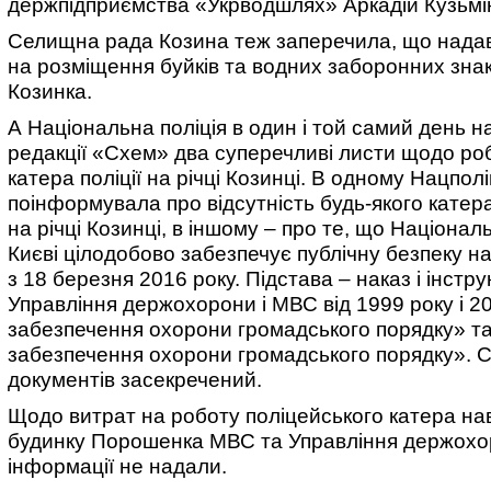
держпідприємства «Укрводшлях» Аркадій Кузьмі
Селищна рада Козина теж заперечила, що нада
на розміщення буйків та водних заборонних знакі
Козинка.
А Національна поліція в один і той самий день н
редакції «Схем» два суперечливі листи щодо ро
катера поліції на річці Козинці. В одному Нацполі
поінформувала про відсутність будь-якого катера
на річці Козинці, в іншому – про те, що Національ
Києві цілодобово забезпечує публічну безпеку на 
з 18 березня 2016 року. Підстава – наказ і інстру
Управління держохорони і МВС від 1999 року і 2
забезпечення охорони громадського порядку» та «
забезпечення охорони громадського порядку». С
документів засекречений.
Щодо витрат на роботу поліцейського катера на
будинку Порошенка МВС та Управління держох
інформації не надали.