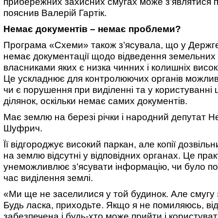
прибережних захисних смугах може з’являтися п
пояснив Валерій Гартік.
Немає документів – немає проблеми?
Програма «Схеми» також з’ясувала, що у Держг
немає документації щодо відведення земельних 
власниками яких є низка чинних і колишніх висо
Це ускладнює для контролюючих органів можливі
чи є порушення при виділенні та у користуванні
ділянок, оскільки немає самих документів.
Має землю на березі річки і народний депутат Н
Шуфрич.
Її відгороджує високий паркан, але копії дозвіль
на землю відсутні у відповідних органах. Це пра
унеможливлює з’ясувати інформацію, чи було п
час виділення землі.
«Ми ще не заселилися у той будинок. Але смугу
Будь ласка, приходьте. Якщо я не помиляюсь, ві
забезпечена і будь-хто може прийти і користуват