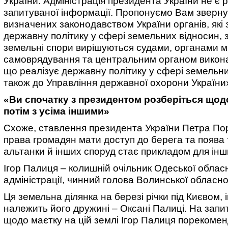
України. Адміністрація президента України не є
запитуваної інформації. Пропонуємо Вам зверну
визначених законодавством України органів, які
державну політику у сфері земельних відносин, 
земельні спори вирішуються судами, органами м
самоврядування та центральним органом викона
що реалізує державну політику у сфері земельни
також до Управління державної охорони України
«Ви спочатку з президентом розберіться щодо
потім з усіма іншими»
Схоже, ставлення президента України Петра По
права громадян мати доступ до берега та поява 
альтанки й інших споруд стає прикладом для інш
Ігор Палиця – колишній очільник Одеської облас
адміністрації, чинний голова Волинської обласно
Ця земельна ділянка на березі річки під Києвом, 
належить його дружині – Оксані Палиці. На зап
щодо маєтку на цій землі Ігор Палиця порекоме