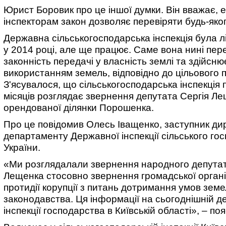
Юрист Боровик про це іншої думки. Він вважає, 
інспекторам закон дозволяє перевіряти будь-яко
Державна сільськогосподарська інспекція була л
у 2014 році, але ще працює. Саме вона нині пер
законність передачі у власність землі та здійсню
використанням земель, відповідно до цільового 
З'ясувалося, що сільськогосподарська інспекція 
місяців розглядає звернення депутата Сергія Л
орендованої ділянки Порошенка.
Про це повідомив Олесь Іващенко, заступник ди
департаменту Державної інспекції сільського го
України.
«Ми розглядалали звернення народного депутат
Лещенка стосовно звернення громадської органі
протидії корупції з питань дотримання умов зем
законодавства. Ця інформації на сьогоднішній д
інспекції господарства в Київській області», – поя