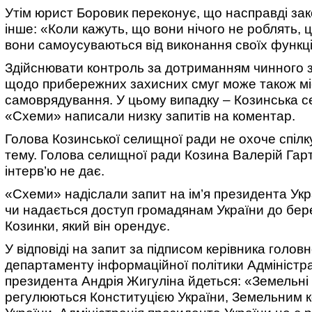
Утім юрист Боровик переконує, що насправді зак
інше: «Коли кажуть, що вони нічого не роблять, 
вони самоусуваються від виконання своїх функці
Здійснювати контроль за дотриманням чинного 
щодо прибережних захисних смуг може також м
самоврядування. У цьому випадку – Козинська 
«Схеми» написали низку запитів на коментар.
Голова Козинської селищної ради не охоче спілк
тему. Голова селищної ради Козина Валерій Гарт
інтерв’ю не дає.
«Схеми» надіслали запит на ім’я президента Укр
чи надається доступ громадянам України до бере
Козинки, який він орендує.
У відповіді на запит за підписом керівника голов
департаменту інформаційної політики Адміністра
президента Андрія Жигуліна йдеться: «Земельні
регулюються Конституцією України, Земельним 