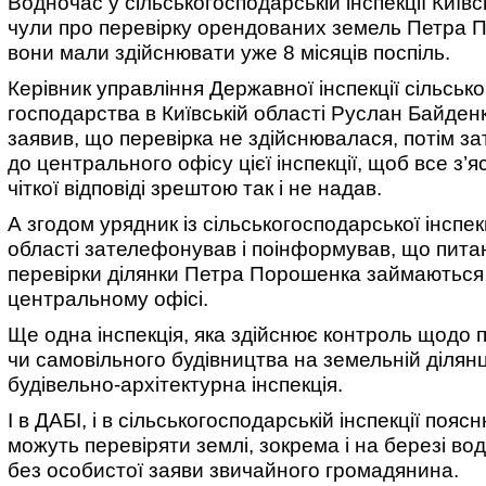
Водночас у сільськогосподарській інспекції Київс
чули про перевірку орендованих земель Петра П
вони мали здійснювати уже 8 місяців поспіль.
Керівник управління Державної інспекції сільсько
господарства в Київській області ​Руслан Байден
заявив, що перевірка не здійснювалася, потім 
до центрального офісу цієї інспекції, щоб все з’я
чіткої відповіді зрештою так і не надав.
А згодом урядник із сільськогосподарської інспекц
області зателефонував і поінформував, що пит
перевірки ділянки Петра Порошенка займаються 
центральному офісі.
Ще одна інспекція, яка здійснює контроль щодо 
чи самовільного будівництва на земельній ділян
будівельно-архітектурна інспекція.
І в ДАБІ, і в сільськогосподарській інспекції поя
можуть перевіряти землі, зокрема і на березі вод
без особистої заяви звичайного громадянина.