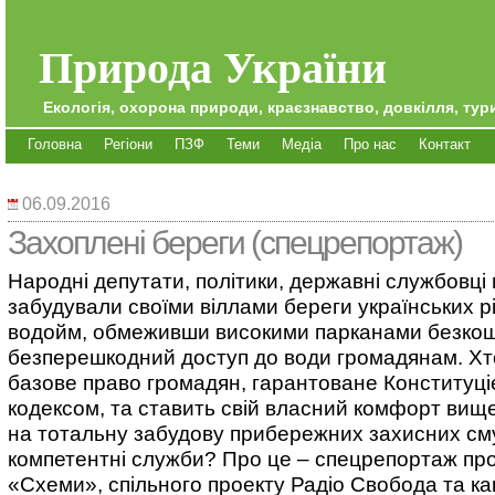
Природа України
Екологія, охорона природи, краєзнавство, довкілля, тури
Головна
Регіони
ПЗФ
Теми
Медіа
Про нас
Контакт
06.09.2016
Захоплені береги (спецрепортаж)
Народні депутати, політики, державні службовці
забудували своїми віллами береги українських рі
водойм, обмеживши високими парканами безкош
безперешкодний доступ до води громадянам. Х
базове право громадян, гарантоване Конституці
кодексом, та ставить свій власний комфорт вище 
на тотальну забудову прибережних захисних см
компетентні служби? Про це – спецрепортаж пр
«Схеми», спільного проекту Радіо Свобода та к