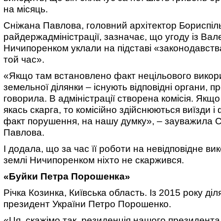
на місяць.
Сніжана Павлова, головний архітектор Бориспіл
райдержадміністрації, зазначає, що угоду із Ва
Ничипоренком уклали на підставі «законодавства
той час».
«Якщо там встановлено факт нецільового викор
земельної ділянки – існують відповідні органи, про
говорила. В адміністрації створена комісія. Якщ
якась скарга, то комісійно здійснюються виїзди і 
факт порушення, на нашу думку», – зауважила 
Павлова.
І додала, що за час її роботи на невідповідне в
землі Ничипоренком ніхто не скаржився.
«Буйки Петра Порошенка»
Річка Козинка, Київська область. Із 2015 року ді
президент України Петро Порошенко.
«Ця, скажімо так, резиденція нашого президент