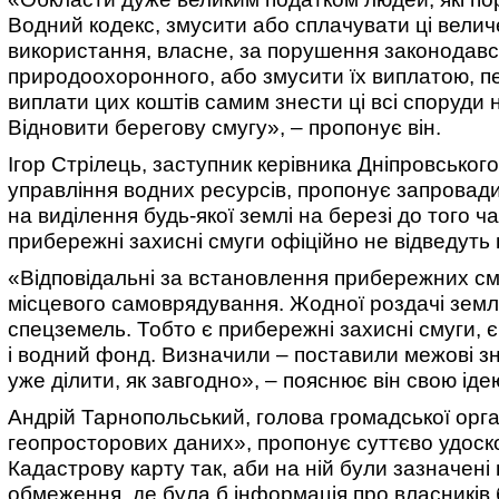
Водний кодекс, змусити або сплачувати ці велич
використання, власне, за порушення законодав
природоохоронного, або змусити їх виплатою, 
виплати цих коштів самим знести ці всі споруди н
Відновити берегову смугу», – пропонує він.
Ігор Стрілець, заступник керівника Дніпровськог
управління водних ресурсів, пропонує запровад
на виділення будь-якої землі на березі до того ча
прибережні захисні смуги офіційно не відведуть 
«Відповідальні за встановлення прибережних см
місцевого самоврядування. Жодної роздачі землі
спецземель. Тобто є прибережні захисні смуги, 
і водний фонд. Визначили – поставили межові зна
уже ділити, як завгодно», – пояснює він свою іде
Андрій Тарнопольський, голова громадської орга
геопросторових даних», пропонує суттєво удос
Кадастрову карту так, аби на ній були зазначені 
обмеження, де була б інформація про власників 