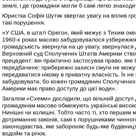
землі, і де громадяни могли б самі легко знаход
Юристка Софія Шутяк звертає увагу на вплив гр
такі порушення.
«У США, в штаті Орегон, який межує з Тихим оке
1960-х роках масово забудовувалося узбережжя.
громадськість звернула на це увагу, звернулася д
Верховний суд Сполучених Штатів Америки ств
прецедент: він практично застосував право, яке
передбачене: прибережні захисні смуги не можу
передаватися нікому в приватну власність. Їх н
забудовувати, бо кожен громадянин Сполучених
Америки має право доступу до цієї води».
Загалом «Схеми» дослідили, що вільний доступ 
громадянам масово обмежують українські висок
Нинішні чи колишні. Тобто часто ті, хто першим 
дотриманню законів, самі є порушниками чинног
законодавства, яке забороняє будь-яке будівниц
водойм та річок.