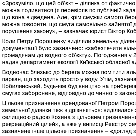
«Зрозуміло, що цей об’єкт – ділянка от фактично 
можна подивитися (я перевіряв по публічній кадас
що вона відведена. Але, крім смужки самого бер
можна говорити, що смуга самовільно зайнятої д
порушення закону», – зазначає юрист Віктор Ко
Коли Петру Порошенку виділяли земельну ділянк
документації було зазначено: «забезпечити віль
громадянам до водного об’єкту». Погодження у 
надав департамент екології Київської обласної ад
Водночас близько до берега можна помітити аль
паркан, що заходить просто у воду. Утім, зазнач
Кобилянський, будь-яке будівництво на прибере
смугах заборонене, відповідно до чинного закон
Цільове призначення орендованої Петром Пор
земельної ділянки теж відрізняється: виділялася
селищною радою Козина з цільовим призначенн
рекреаційний цілей», а вже у виписці Реєстру р
зазначене інше цільове призначення – «догляд 