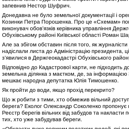
запевнив Нестор Шуфрич.
Донедавна не було земельної документації і ор
Козинки Петра Порошенка. Про це «Схемам» по
виконувач обов’язків керівника управління Держ
Обухівському районі Київської області Роман Ша
Але за збігом обставин після того, як журналіст
надіслали листа до Адміністрацію президента, ц
з’явилися в Держгеокадастрі Обухівського район
Відповідно до Кадастрової карти, не підходить д
земельна ділянка з маєтком, де, за інформацією 
мешкає народна депутатка Юлія Тимошенко.
Як пройти до води, якщо прохід перекрито?
Що ж робити з тими, хто обмежив вільний досту
берега? Еколог Олександр Соколенко пропонує 
Реєстр берегів вільних від забудов та накласти 
тих, хто уже забудував береги.
«Обкласти дуже великим податком людей, які п