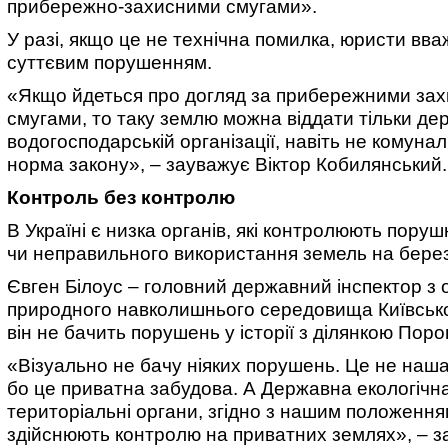
прибережно-захисними смугами».
У разі, якщо це не технічна помилка, юристи вв
суттєвим порушенням.
«Якщо йдеться про догляд за прибережними за
смугами, то таку землю можна віддати тільки де
водогосподарській організації, навіть не комунал
норма закону», – зауважує Віктор Кобилянський.
Контроль без контролю
В Україні є низка органів, які контролюють поруш
чи неправильного використання земель на березі
Євген Білоус – головний державний інспектор з
природного навколишнього середовища Київської
він не бачить порушень у історії з ділянкою Пор
«Візуально не бачу ніяких порушень. Це не наша
бо це приватна забудова. А Державна екологічна і
територіальні органи, згідно з нашим положення
здійснюють контролю на приватних землях», – за