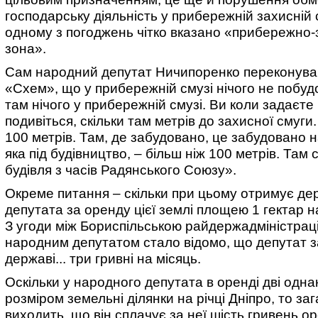
господарську діяльність у прибережній захисній с
одному з погоджень чітко вказано «прибережно
зона».
Сам народний депутат Ничипоренко переконував
«Схем», що у прибережній смузі нічого не побу
там нічого у прибережній смузі. Ви коли задаєте
подивіться, скільки там метрів до захисної смуги
100 метрів. Там, де забудовано, це забудовано н
яка під будівництво, – більш ніж 100 метрів. Там 
будівля з часів Радянського Союзу».
Окреме питання – скільки при цьому отримує де
депутата за оренду цієї землі площею 1 гектар на
З угоди між Бориспільською райдержадміністрац
народним депутатом стало відомо, що депутат з
державі... три гривні на місяць.
Оскільки у народного депутата в оренді дві однак
розміром земельні ділянки на річці Дніпро, то за
виходить, що він сплачує за неї шість гривень о