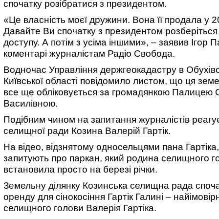
спочатку розібратися з президентом.
«Це власність моєї дружини. Вона її продала у 2
Давайте Ви спочатку з президентом розберітьс
доступу. А потім з усіма іншими», – заявив Ігор 
коментарі журналістам Радіо Свобода.
Водночас Управління держгеокадастру в Обухів
Київської області повідомило листом, що ця зем
все ще обліковується за громадянкою Палицею
Василівною.
Подібним чином на запитання журналістів реагує
селищної ради Козина Валерій Гартік.
На відео, відзнятому односельцями пана Гартіка,
запитують про паркан, який родина селищного г
встановила просто на березі річки.
Земельну ділянку Козинська селищна рада споча
оренду для сінокосіння Гартік Галині – найімовір
селищного голови Валерія Гартіка.