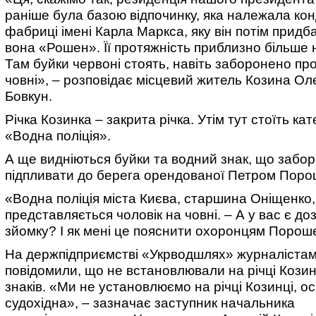
раніше була базою відпочинку, яка належала кон
фабриці імені Карла Маркса, яку він потім придбав
вона «Рошен». Її протяжність приблизно більше н
Там буйки червоні стоять, навіть заборонено пр
човні», – розповідає місцевий житель Козина О
Бовкун.
Річка Козинка – закрита річка. Утім тут стоїть ка
«Водна поліція».
А ще видніються буйки та водний знак, що забо
підпливати до берега орендованої Петром Поро
«Водна поліція міста Києва, старшина Оніщенко,
представляється чоловік на човні. – А у вас є доз
зйомку? І як мені це пояснити охоронцям Порош
На держпідприємстві «Укрводшлях» журналіста
повідомили, що не встановлювали на річці Кози
знаків. «Ми не установлюємо на річці Козинці, ос
судохідна», – зазначає заступник начальника