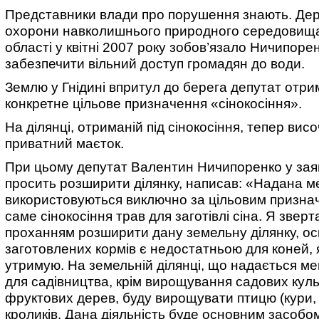
Представники влади про порушення знають. Де
охорони навколишнього природного середовища 
області у квітні 2007 року зобов’язало Ничипоре
забезпечити вільний доступ громадян до води.
Землю у Гнідині впритул до берега депутат отри
конкретне цільове призначення «сінокосіння».
На ділянці, отриманій під сінокосіння, тепер висо
приватний маєток.
При цьому депутат Валентин Ничипоренко у заяві
просить розширити ділянку, написав: «Надана ме
використовуються виключно за цільовим призна
саме сінокосіння трав для заготівлі сіна. Я зверт
проханням розширити дану земельну ділянку, оскі
заготовлених кормів є недостатньою для коней, 
утримую. На земельній ділянці, що надається мен
для садівництва, крім вирощування садових куль
фруктових дерев, буду вирощувати птицю (кури, 
кроликів. Дана діяльність буде основним засобо