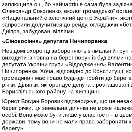
заплющила очі, бо найчастіше сама була задіяна
Олександр Соколенко, еколог громадської органі
«Національний екологічний центр України», яко
запросили долучитися до рейду, оглядаючи «бет
Дніпра, забудовані віллами.
«Сінокосіння» депутата Ничипоренка
Невідомі охоронці забороняють знімальній груп
виходити із човна на берег поруч із будівлями н
депутата України групи «Відродження» Валенти
Ничипоренка. Хоча, відповідно до Конституції, к
громадянин має право будь-де пройти до берега 
річки. Ділянки, які орендує депутат, розташовані 
Бориспільського району на Київщині.
Юрист Богдан Боровик підтверджує, що це неза
берег річки, ця земельна ділянка не може належ
особі. Вона може бути лише у власності – в цьо
держави, тому вони не мали права забороняти х
берегу».