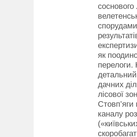
соснового 
велетенськ
спорудами.
результаті
експертизи
як поодино
перелоги. 
детальний
дачних діл
лісової зо
Стовп’яги 
каналу роз
(«київськи
скоробагат