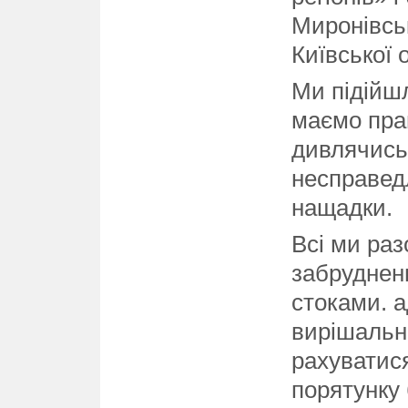
Миронівськ
Київської 
Ми підійшл
маємо пра
дивлячись
несправедл
нащадки.
Всі ми раз
забруднен
стоками. а
вирішальн
рахуватися
порятунку 