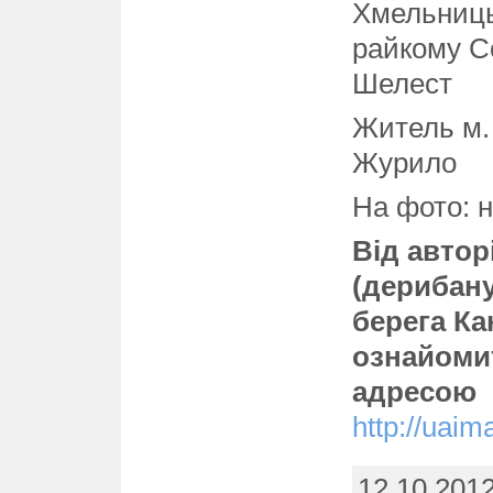
Хмельниць
райкому Со
Шелест
Житель м.
Журило
На фото: н
Від автор
(дерибану
берега К
ознайомит
адресою
http://uai
12.10.201