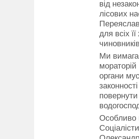
від незако
лісових на
Переяслав
для всіх ї
чиновників
Ми вимага
мораторій 
органи мус
законності
повернути
водогоспо
Особливо 
Соціалістич
Олександр