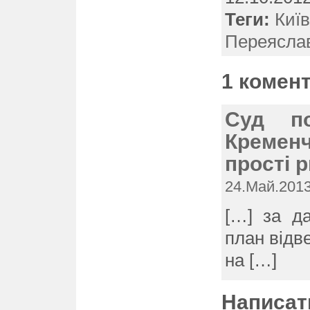
Теги:
Киї
Переясла
1 комен
Суд по
Кремен
прості 
24.Май.2013
[…] за да
план відв
на […]
Написат