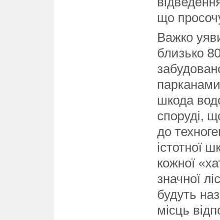
відведенн
що просочу
Важко уяв
близько 80
забудован
парканами
шкода водо
споруді, щ
до техноге
істотної ш
кожної «х
значної л
будуть на
місць відп