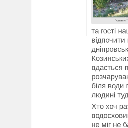
“хатинки”
та гості н
відпочити
дніпровськ
Козинських
вдасться п
розчаруван
біля води 
людині туд
Хто хоч ра
водосхови
не міг не 