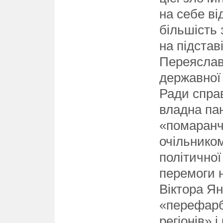
на себе ві
більшість 
на підстав
Переяслав
державної 
Ради справ
владна пан
«помаранч
очільником
політичної
перемоги 
Віктора Я
«перефарб
регіонів» 