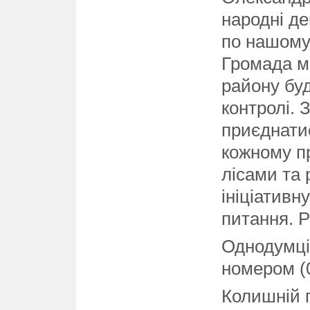
народні де
по нашому
Громада м
району буд
контролі.
приєднатис
кожному п
лісами та
ініціативн
питання. Р
Однодумці
номером (0
Колишній 