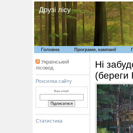
Друзі лісу
Головна
Програми, кампанії
Український
Ні забуд
лісовод
(береги
Розсилка сайту
Ваш email:
Статистика