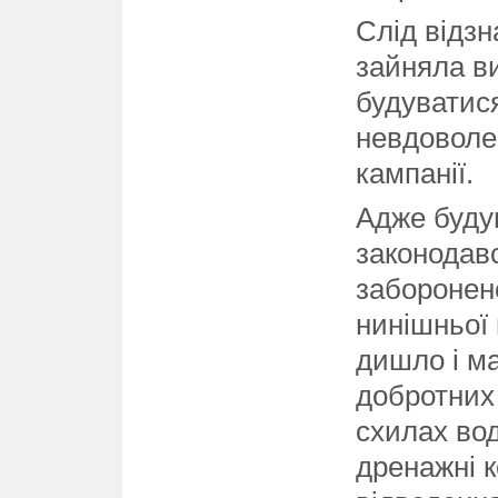
Слід відзн
зайняла ви
будуватис
невдоволе
кампанії.
Адже будув
законодавс
заборонен
нинішньої 
дишло і м
добротних
схилах во
дренажні к