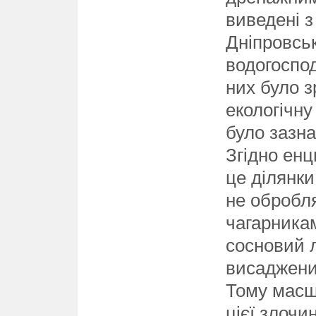
виведені з
Дніпровсь
водогоспод
них було 
екологічну
було зазна
Згідно ен
це ділянк
не обробл
чагарникам
сосновий л
висаджени
Тому масш
цієї злоч