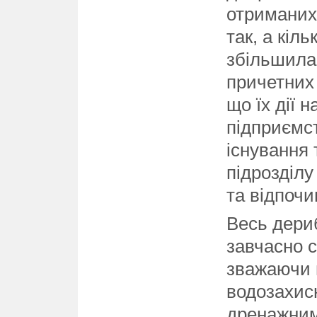
отриманих
так, а кіль
збільшила
причетних 
що їх дії 
підприємс
існування 
підрозділу
та відпочи
Весь дериб
завчасно 
зважаючи н
водозахис
дренажним