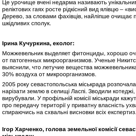
Це урочище вчені недарма називають унікальни
реліктових гаях росте рідкісний вид ялівцю – «ви
Дерево, за словами фахівців, найліпше очищає п
шкідливих сполук.
Ірина Кучуркина, еколог:
Можжевельник выделяет фитонциды, хорошо оч
от патогенных микроорганизмов. Ученые Никитс
выяснили, что
летучие вещества можжевельник
30% воздуха от микроорганизмов.
2005 року севастопольська міськрада розпочал
нарізати землю в селищі Ласпі. Зводили котеджі,
вирубували. У профільній комісії міськради кажу
про передачу території у приватну власність ух
спираючись на схвальні висновки всіх експертиз
Ігор Харченко, голова земельної комісії сева