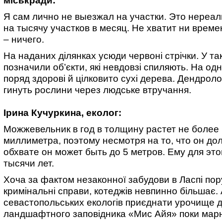
міськради:
Я сам лично не выезжал на участки. Это нереал
на тысячу участков в месяц. Не хватит ни време
– ничего.
На наданих ділянках усюди червоні стрічки. У та
позначили об’єкти, які невдовзі спиляють. На одн
поряд здорові й цілковито сухі дерева. Дендроло
гинуть рослини через людське втручання.
Ірина Кучуркина, еколог:
Можжевельник в год в толщину растет не более
миллиметра, поэтому несмотря на то, что он дол
обхвате он может быть до 5 метров. Ему для это
тысячи лет.
Хоча за фактом незаконної забудови в Ласпі по
кримінальні справи, котеджів невпинно більшає.
севастопольських екологів приєднати урочище 
ландшафтного заповідника «Мис Айя» поки марн