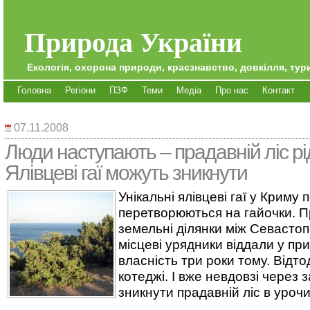
Природа України
Екологія, охорона природи, краєзнавство, довкілля, тури
Головна
Регіони
ПЗФ
Теми
Медіа
Про нас
Контакт
07.11.2008
Люди наступають – прадавній ліс р
Ялівцеві гаї можуть зникнути
Унікальні ялівцеві гаї у Криму 
перетворюються на гайочки. П
земельні ділянки між Севасто
місцеві урядники віддали у пр
власність три роки тому. Відто
котеджі. І вже невдовзі через
зникнути прадавній ліс в урочи