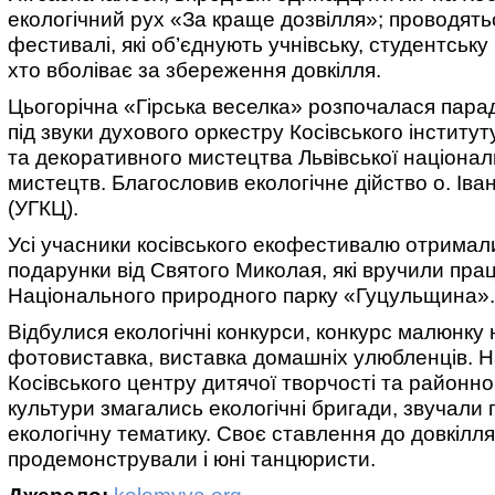
екологічний рух «За краще дозвілля»; проводятьс
фестивалі, які об’єднують учнівську, студентську 
хто вболіває за збереження довкілля.
Цьогорічна «Гірська веселка» розпочалася пара
під звуки духового оркестру Косівського інститу
та декоративного мистецтва Львівської націонал
мистецтв. Благословив екологічне дійство о. Ів
(УГКЦ).
Усі учасники косівського екофестивалю отримал
подарунки від Святого Миколая, які вручили пра
Національного природного парку «Гуцульщина».
Відбулися екологічні конкурси, конкурс малюнку 
фотовиставка, виставка домашніх улюбленців. 
Косівського центру дитячої творчості та районно
культури змагались екологічні бригади, звучали п
екологічну тематику. Своє ставлення до довкілля
продемонстрували і юні танцюристи.