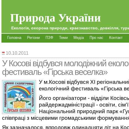
Природа України
Екологія, охорона природи, краєзнавство, довкілля, тури
Головна
Регіони
ПЗФ
Теми
Медіа
Про нас
Контакт
10.10.2011
У Косові відбувся молодіжний еколо
фестиваль «Гірська веселка»
У м.Косові відбувся XI регіональн
екологічний фестиваль «Гірська в
Його організатори - відділи Косівсь
райдержадміністрації - освіти, сім’ї
Національний природний парк «Г
співпраці з місцевими громадськими формуванн
Як зазначалося, впродовж одинадцяти літ на Кос