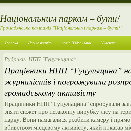
Національним паркам – бути!
Громадянська кампанія "Національним паркам – бути!"
Головна
Про кампанію
Архів ПЗФ онлайн
Учасники
Рубрики:
НПП "Гуцульщина"
Працівники НПП “Гуцульщина” на
журналістів і погрожували розп
громадському активісту
Працівники НПП “Гуцульщина” спробували зав
зняти сюжет про незаконну вирубку лісу на тер
парку. Вони намагалися розбити камеру і прям
вбивством місцевому активісту, який показав м