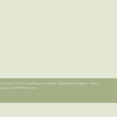
Copyright © 2010
Громадянська кампанія "Національним паркам – бути!"
Дизайн:
TopWPThemes.com
.