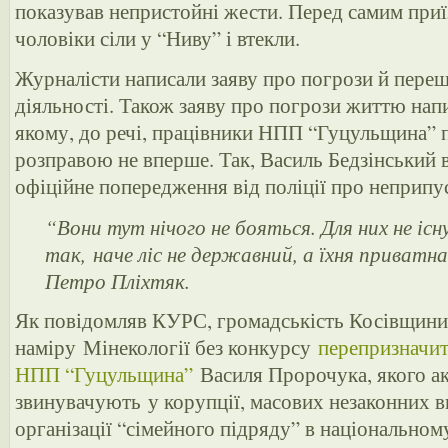
показував непристойні жести. Перед самим при
чоловіки сіли у “Ниву” і втекли.
Журналісти написали заяву про погрози й пере
діяльності. Також заяву про погрози життю нап
якому, до речі, працівники НПП “Гуцульщина”
розправою не вперше. Так, Василь Бедзінський
офіційне попередження від поліції про неприпус
“Вони тут нічого не бояться. Для них не існ
так, наче ліс не державний, а їхня приватна
Петро Пліхтяк.
Як повідомляв КУРС, громадськість Косівщини
наміру Мінекології без конкурсу
перепризначит
НПП “Гуцульщина”
Василя Пророчука, якого ак
звинувачують у корупції, масових незаконних в
організації “сімейного підряду” в національно