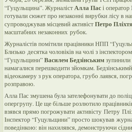
Алла Пас
“Гуцульщина”. Журналіст
і оператор
готували сюжет про незаконні вирубки лісу в на
Петро Пліхт
супроводжував місцевий активіст
масштабних незаконних рубок.
Журналістів помітили працівники НПП “Гуцуль
Близько десятка чоловіків на чолі з інспектор
Василем Бедзінським
“Гуцульщини”
зупинили 
намагалися перешкодити зйомкам. Бедзінськимй
відеокамеру з рук оператора, грубо лаявся, по
розправою.
Алла Пас змушена була зателефонувати до поліці
опергрупу. Це ще більше розлютило працівникі
взявся прямо погрожувати активісту Петру Плі
Інспектор “Гуцульщини” просто шокував журна
поведінкою: він нахилявся, демонструючи сідниц