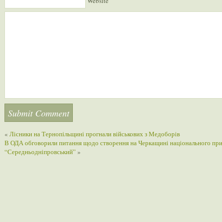
Website
«
Лісники на Тернопільщині прогнали військових з Медоборів
В ОДА обговорили питання щодо створення на Черкащині національного пр
“Середньодніпровський”
»