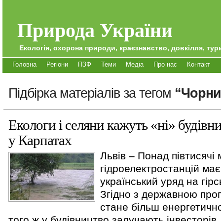
Природа України
Екологія, охорона природи, краєзнавство, довкілля, тури
Головна
Регіони
ПЗФ
Теми
Медіа
Про нас
Контакт
Підбірка матеріалів за тегом
“Чорни
Екологи і селяни кажуть «ні» будів
у Карпатах
Львів – Понад півтисячі
гідроелектростанцій має
український уряд на гірс
Згідно з державною про
стане більш енергетичн
того ж у будівництво залучають інвесторів.