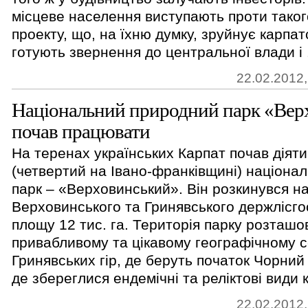
місцеве населення виступають проти тако
проекту, що, на їхню думку, зруйнує карпатс
готують звернення до центральної влади і .
22.02.2012,
Національний природний парк «Вер
почав працювати
На теренах українських Карпат почав діят
(четвертий на Івано-франківщині) націона
парк – «Верховинський». Він розкинувся н
Верховинського та Гринявського держлісгос
площу 12 тис. га. Територія парку розташо
привабливому та цікавому географічному с
Гринявських гір, де беруть початок Чорний
де збереглися ендемічні та реліктові види к
22.02.2012,