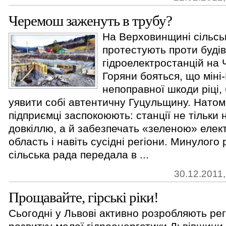
Черемош заженуть в трубу?
На Верховинщині сільсь
протестують проти буді
гідроелектростанцій на
Горяни бояться, що міні
непоправної шкоди ріці, 
уявити собі автентичну Гуцульщину. Натомі
підприємці заспокоюють: станції не тільки
довкіллю, а й забезпечать «зеленою» елек
область і навіть сусідні регіони. Минулого
сільська рада передала в ...
30.12.2011,
Прощавайте, гірські ріки!
Сьогодні у Львові активно розробляють ре