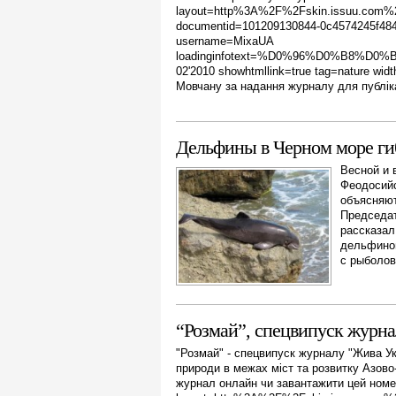
layout=http%3A%2F%2Fskin.issuu.com%2F
documentid=101209130844-0c4574245f484
username=MixaUA
loadinginfotext=%D0%96%D0%B8%
02'2010 showhtmllink=true tag=nature wi
Мовчану за надання журналу для публіка
Дельфины в Черном море гиб
Весной и 
Феодосийс
объясняют
Председат
рассказал
дельфинов
с рыболов
“Розмай”, спецвипуск журна
"Розмай" - спецвипуск журналу "Жива Ук
природи в межах міст та розвитку Азов
журнал онлайн чи завантажити цей номер