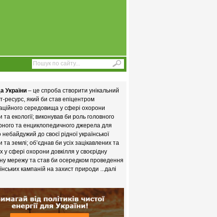
а України
– це спроба створити унікальний
т-ресурс, який би став епіцентром
аційного середовища у сфері охорони
 та екології; виконував би роль головного
рного та енциклопедичного джерела для
то небайдужий до своєї рідної української
 та землі; об’єднав би усіх зацікавлених та
х у сфері охорони довкілля у своєрідну
ну мережу та став би осередком проведення
їнських кампаній на захист природи
...далі