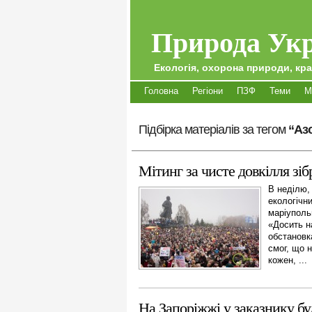
Природа Укр
Екологія, охорона природи, кра
Головна
Регіони
ПЗФ
Теми
М
Підбірка матеріалів за тегом
“Аз
Мітинг за чисте довкілля зі
В неділю,
екологічни
маріуполь
«Досить н
обстановка
смог, що 
кожен, ...
На Запоріжжі у заказнику бу