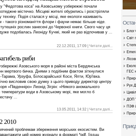
ку "Федотова коса" на Азовському узбережжі почали
котеджне містечко. Місцеві жителі обурились і розстріляли
 техніку. Подія сталася у місці, яке екологи називають
м - такого різноманіття флори і фауни немає більше ніде.
Остан
 тутешніх рослин занесені до Червоної книги. Свого часу ця
Блог
дуже подобалась Леоніду Кучмі, який не раз відпочивав у ...
Світ 
Cтеп
22.12.2011, 17:09 |
Читати далі...
Emer
загибель риби
Лісов
Екол
 узбережжі Азовського моря в районі міста Бердянська
нн мертвого бичка. Днями з подібним фактом зіткнулися
ГЕС н
-Тарама, Урзуфа, Білосарайської Коси, Ялти, Юр'ївка.
Прир
ічно висловив свою думку з цього приводу директор центру
Рух 
оря «Південніро» Леонід Зігрін: «Ніякого аномального
температури води в Азовському морі, яке могло б
Цивіл
естачу ...
ДОП 
ПЗФ 
13.05.2011, 14:32 |
Читати далі...
Прир
2 2010
Приєд
свячений проблемам збереження морських екосистем. Ви
вантажити цей номер журналу в форматі *pdf. [issuu