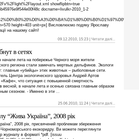
v%2Flight%2Flayout.xml showflipbtn=true
b45976e9f544e00f48c docname=livulkr-2010_1-2
D0%B2%D0%B0%20%D0%A3%D0%BA%D1%80%D0%B0%D1%97%D0%BD%D
dth=570 height=403 unit=px] Висловлюємо подяку Ярославу
ції на нашому сайті!
09.12.2010, 15:23 |
Читати далі...
нут в сетях
в начале лета на побережье Черного моря жители
кого региона стали замечать мертвых дельфинов. Экологи
: главные «убийцы» этих животных – рыболовные сети.
ель Центра экологического здоровья Андрей Артов
 «Кафе», что ситуация с повышенной смертность
 весной, в начале лета и осенью связана главным образом
ным сезоном. - Именно в эти ...
25.06.2010, 11:24 |
Читати далі...
лу “Жива Україна”, 2008 рік
раїна", 2008 рік, присвячений проблемам збереження
о-Чорноморського екокоридру. Ви можете переглянути
 журналу в форматі *pdf. [issuu