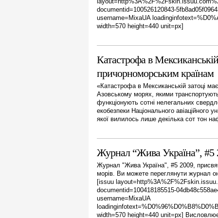
layout=http%3A%2F%2Fskin.issuu.com%2F
documentid=100526120843-5fb8ad05f096
username=MixaUA loadinginfotext
width=570 height=440 unit=px]
Катастрофа в Мексиканській
причорноморським країнам
«Катастрофа в Мексиканській затоці ма
Азовському морях, якими транспортуютьс
функціонують сотні нелегальних свердл
екобезпеки Національного авіаційного уні
якої вилилось лише декілька сот тон наф
Журнал “Жива Україна”, #5 
Журнал "Жива Україна", #5 2009, присв
морів. Ви можете переглянути журнал о
[issuu layout=http%3A%2F%2Fskin.issuu
documentid=100418185515-04db48c558a
username=MixaUA
loadinginfotext=%D0%96%D0%B8
width=570 height=440 unit=px] Висловл