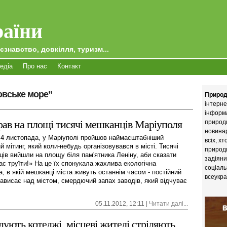
аїни
єзнавство, довкілля, туризм...
едіа
Про нас
Контакт
овське море”
Природ
інтерне
інформ
брав на площі тисячі мешканців Маріуполя
природи
новина
 4 листопада, у Маріуполі пройшов наймасштабніший
всіх, х
й мітинг, який коли-небудь організовувався в місті. Тисячі
природи
ців вийшли на площу біля пам'ятника Леніну, аби сказати
задіяни
ас труїти!» На це їх спонукала жахлива екологічна
соціаль
, в якій мешканці міста живуть останнім часом - постійний
всеукра
нависає над містом, смердючий запах заводів, який відчуває
05.11.2012, 12:11 |
Читати далі...
дують котеджі, місцеві жителі стріляють