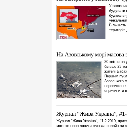
У заказни
будувати 
будівельну
унікальни
Більшість
територія 
На Азовському морі масова 
30 квітня на
більше 23 то
жителі Бабах
Першим публ
Азовського м
перевищення 
спричинити н
Журнал “Жива Україна”, #1-
Журнал "Жива Україна", #1-2 2010, при
можете переглянути журнал онлайн чи за