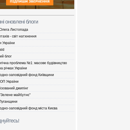
ні оновлені блоги
 Олега Листопада
птахів - світ натхнення
и України
ald
ий блог
огічна проблема №1: масове будівництво
а річках України
одно-заповідний фонд Київщини
ДОП України
ізований джипінг
"Зелене майбутнє"
Луганщини
одно-заповідний фонд міста Києва
нуйтесь!