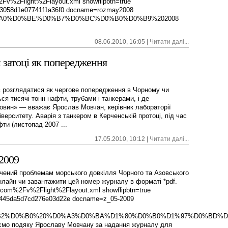
v%2Flight%2Flayout.xml showflipbtn=true
43058d1e07741f1a36f0 docname=rozmay2008
=%D0%A0%D0%BE%D0%B7%D0%BC%D0%B0%D0%B9%202008
08.06.2010, 16:05 |
Читати далі...
 затоці як попередження
є розглядатися як чергове попередження в Чорному чи
я тисячі тонн нафти, трубами і танкерами, і де
овин» — вважає Ярослав Мовчан, керівник лабораторії
верситету. Аварія з танкером в Керченській протоці, під час
ти (листопад 2007 ...
17.05.2010, 10:12 |
Читати далі...
2009
ячений проблемам морського довкілля Чорного та Азовського
нлайн чи завантажити цей номер журналу в форматі *pdf.
.com%2Fv%2Flight%2Flayout.xml showflipbtn=true
e445da5d7cd276e03d22e docname=z_05-2009
%D0%B2%D0%B0%20%D0%A3%D0%BA%D1%80%D0%B0%D1%97%D0%BD%
юємо подяку Ярославу Мовчану за надання журналу для