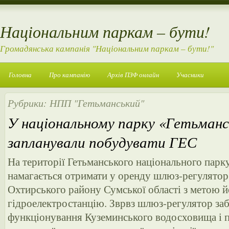
Національним паркам – бути!
Громадянська кампанія "Національним паркам – бути!"
Головна
Про кампанію
Архів ПЗФ онлайн
Учасники
Рубрики:
НПП "Гетьманський"
У національному парку «Гетьман
запланували побудувати ГЕС
На території Гетьманського національного па
намагається отримати у оренду шлюз-регулятор
Охтирського району Сумської області з метою й
гідроелектростанцію. Зврвз шлюз-регулятор за
функціонування Куземинського водосховища і п