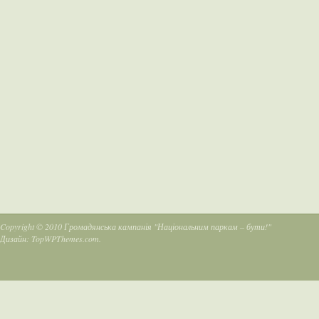
Copyright © 2010
Громадянська кампанія "Національним паркам – бути!"
Дизайн:
TopWPThemes.com
.