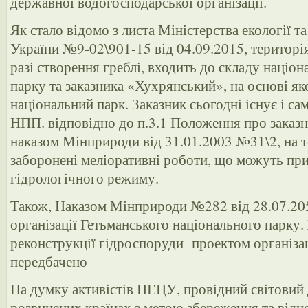
державної водогосподарської організації.
Як стало відомо з листа Міністерства екології т
України №9-02\901-15 від 04.09.2015, територія
разі створення греблі, входить до складу націо
парку та заказника «Хухрянський», на основі як
національний парк. Заказник сьогодні існує і са
НПП. відповідно до п.3.1 Положення про заказн
наказом Мінприроди від 31.01.2003 №31\2, на т
заборонені меліоративні роботи, що можуть п
гідрологічного режиму.
Також, Наказом Мінприроди №282 від 28.07.20
організації Гетьманського національного парку.
реконструкції гідроспоруди проектом організа
передбачено
На думку активістів НЕЦУ, провідний світовий 
розвинених країнах з метою збереження та від