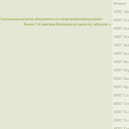
Новини
НПП "Айя
 заповедник решили объединиться в трансграничный резерват
НПП "Біл
Кожен 7-й заказник Київщини роздали під забудову
»
НПП "Біл
НПП "Біл
НПП "Бой
НПП "Буз
НПП "Вел
НПП "Ве
НПП "Ви
НПП "Вр
НПП "Га
НПП "Гет
НПП "Гол
НПП "Гол
НПП "Гом