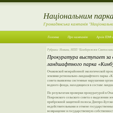
Національним парка
Громадянська кампанія "Національн
Головна
Про кампанію
Архів ПЗФ 
Рубрики:
Новини
,
НПП "Білобережжя Святослав
Прокуратура выступает за 
ландшафтного парка «Кинбу
Очаковской межрайонной экологической прок
землями регионально-ландшафтного парка «Ки
совета выявлены системные нарушения органа
водного фонда, находящихся в составе ландш
По результатам проверки прокуратурой в Оча
Покровского сельского совета о выделении з
прибрежной защитной полосы Днепро-Бугског
недействительными и отмене государственных
возвращение в государственную собственност