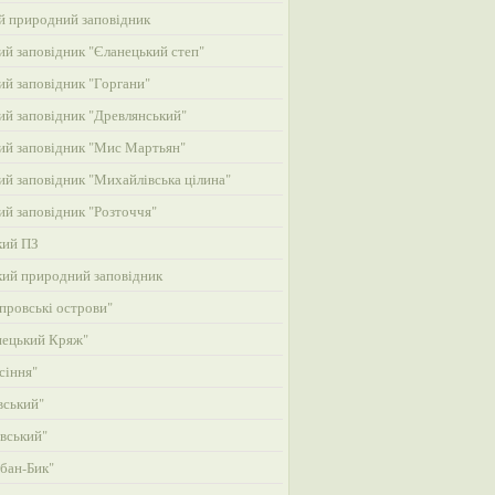
й природний заповідник
й заповідник "Єланецький степ"
й заповідник "Горгани"
й заповідник "Древлянський"
й заповідник "Мис Мартьян"
й заповідник "Михайлівська цілина"
й заповідник "Розточчя"
кий ПЗ
кий природний заповідник
провські острови"
нецький Кряж"
сіння"
вський"
вський"
бан-Бик"