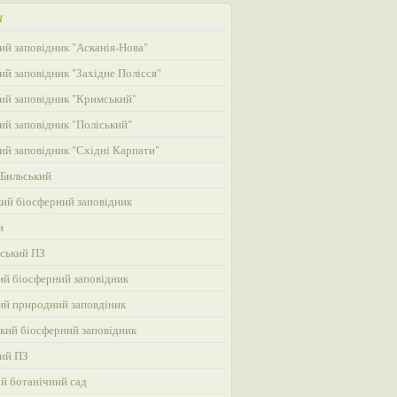
и
ий заповідник "Асканія-Нова"
ий заповідник "Західне Полісся"
ий заповідник "Кримський"
ий заповідник "Поліський"
ий заповідник "Східні Карпати"
Бильський
ий біосферний заповідник
и
ський ПЗ
ий біосферний заповідник
ий природний заповдіник
кий біосферний заповідник
ий ПЗ
ий ботанічний сад