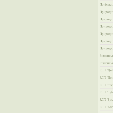
Поліськи
Природни
Природни
Природни
Природни
Природни
Природни
Рівненсь
Рівненсь
РЛП "Дні
РЛП "До
РЛП "Зне
РЛП "Зуї
РЛП "Зуъ
РЛП "Кле