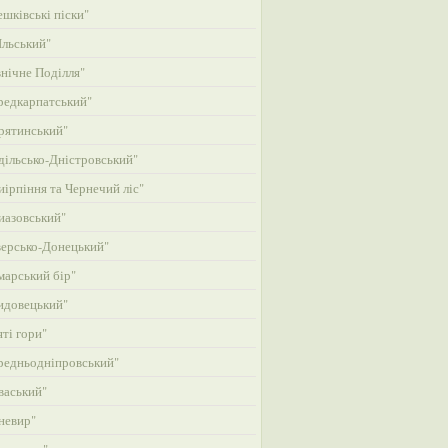
шківські піски"
льський"
нічне Поділля"
едкарпатський"
рятинський"
ільсько-Дністровський"
ірпіння та Чернечий ліс"
азовський"
ерсько-Донецький"
арський бір"
идовецький"
ті гори"
едньодніпровський"
васький"
невир"