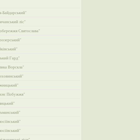
-Байдарський"
ичанський ліс"
обережжя Святослава"
оозерський"
ківський"
ький Гард"
ика Ворскла"
рховинський"
жницький"
хнє Побужжя"
лицький"
ьманський"
осіївський"
осіївський"
ільшанські ліси"