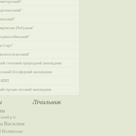
маторський"
жрічинський"
анський"
ирівське Побужжя"
едньосеймський"
н-Сирт"
вонооскільський"
кий степовий природний заповідник
ський біосферний заповідник
 НПП
ий гірсько-лісовий заповідник
и
Лічильник
им
ський р-н
Василюк
на
й
Волинська