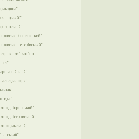
цульщина"
илгацький!"
річанський"
провсько-Деснянський"
провсько-Тетерівський"
стровський канйон"
ісся"
арований край"
менецькі гори"
яльник"
отида"
жньодніпровський"
жньодністровський"
жньосульський"
бельський"