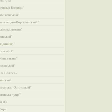
ньогора"
лівські Бескиди"
обожанський"
стянецько-Ворсклянський"
лівські лимани"
анський"
одний яр"
тинський"
івна гавань"
ремоський"
ле Полісся»
инський
рмансько-Острозький”
манська пуща”
ий ПЗ
бори