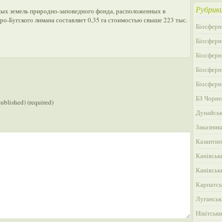
Рубрик
ых земель природно-заповедного фонда, расположенных в
-Бугского лимана составляет 0,35 га стоимостью свыше 223 тыс.
Біосферн
Біосферн
Біосферн
Біосферн
Біосферн
БЗ Чорно
published) (required)
Дунайськ
Заказник
Казантип
Канівськ
Канівськ
Карпатсь
Луганськ
Нікітськ