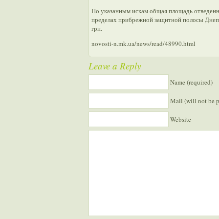
По указанным искам общая площадь отведенн
пределах прибрежной защитной полосы Днепро
грн.
novosti-n.mk.ua/news/read/48990.html
Leave a Reply
Name (required)
Mail (will not be 
Website