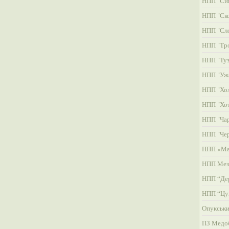
НПП "Си
НПП "Ско
НПП "Сл
НПП "Тро
НПП "Туз
НПП "Уж
НПП "Хол
НПП "Хо
НПП "Чар
НПП "Че
НПП «Ма
НПП Мез
НПП “Де
НПП “Цу
Опукськ
ПЗ Медо