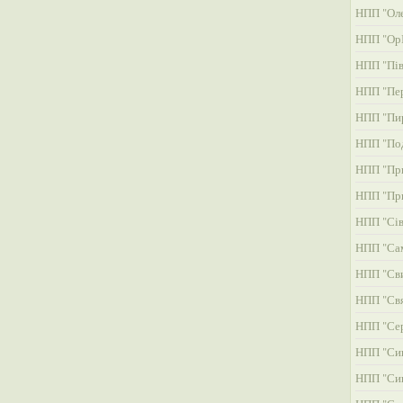
НПП "Оле
НПП "ОрІ
НПП "Пів
НПП "Пер
НПП "Пи
НПП "Под
НПП "При
НПП "При
НПП "Сів
НПП "Сам
НПП "Св
НПП "Свя
НПП "Сер
НПП "Си
НПП "Си