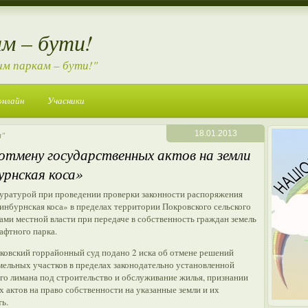
м – бути!
им паркам – бути!"
онлайн
Учасники
18.01.2013
а"
отмену государственных актов на земли
рнская коса»
уратурой при проведении проверки законности распоряжения
нбурнская коса» в пределах территории Покровского сельского
ми местной власти при передаче в собственность граждан земель
афтного парка.
ковский горрайонный суд подано 2 иска об отмене решений
емельных участков в пределах законодательно установленной
о лимана под строительство и обслуживание жилья, признании
 актов на право собственности на указанные земли и их
ь.