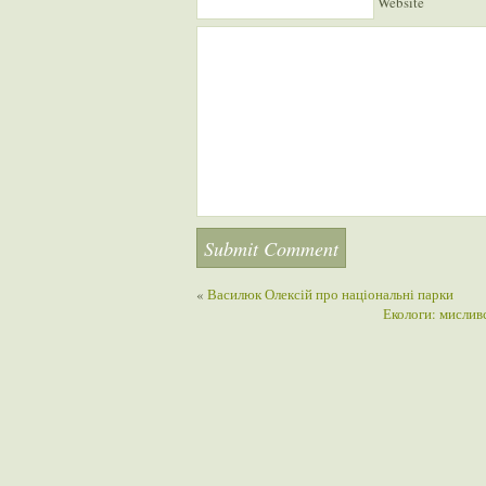
Website
«
Василюк Олексій про національні парки
Екологи: мислив