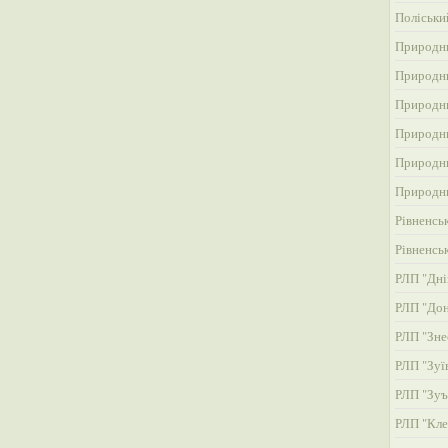
Поліськи
Природни
Природни
Природни
Природни
Природни
Природни
Рівненсь
Рівненсь
РЛП "Дні
РЛП "До
РЛП "Зне
РЛП "Зуї
РЛП "Зуъ
РЛП "Кле