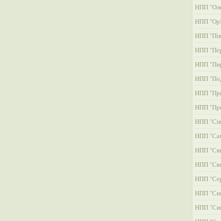
НПП "Оле
НПП "ОрІ
НПП "Пів
НПП "Пер
НПП "Пи
НПП "Под
НПП "При
НПП "При
НПП "Сів
НПП "Сам
НПП "Св
НПП "Свя
НПП "Сер
НПП "Си
НПП "Си