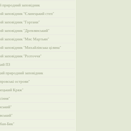
й природний заповідник
й заповідник "Єланецький степ"
й заповідник "Горгани"
й заповідник "Древлянський"
й заповідник "Мис Мартьян"
й заповідник "Михайлівська цілина"
й заповідник "Розточчя"
кий ПЗ
кий природний заповідник
провські острови"
нецький Кряж"
сіння"
вський"
вський"
бан-Бик"