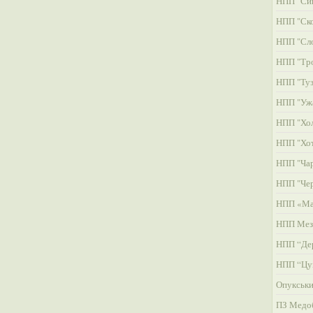
НПП "Си
НПП "Ско
НПП "Сл
НПП "Тро
НПП "Туз
НПП "Уж
НПП "Хол
НПП "Хо
НПП "Чар
НПП "Че
НПП «Ма
НПП Мез
НПП “Де
НПП “Цу
Опукськ
ПЗ Медо