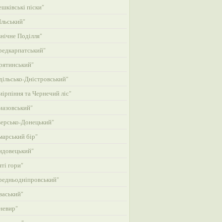
шківські піски"
льський"
нічне Поділля"
едкарпатський"
рятинський"
ільсько-Дністровський"
ірпіння та Чернечий ліс"
азовський"
ерсько-Донецький"
арський бір"
идовецький"
ті гори"
едньодніпровський"
васький"
невир"