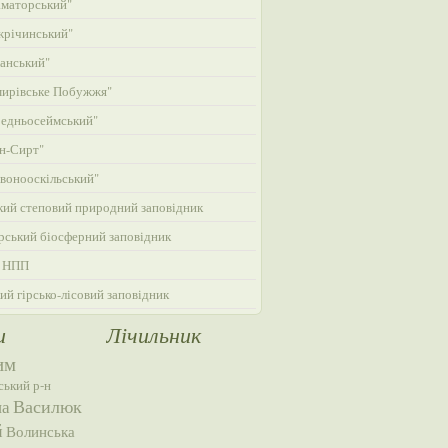
маторський"
жрічинський"
анський"
ирівське Побужжя"
едньосеймський"
н-Сирт"
вонооскільський"
кий степовий природний заповідник
ський біосферний заповідник
 НПП
ий гірсько-лісовий заповідник
и
Лічильник
им
ський р-н
Василюк
на
й
Волинська