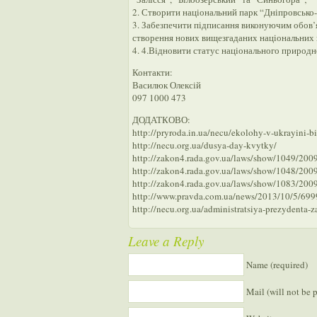
2. Створити національний парк “Дніпровсько
3. Забезпечити підписання виконуючим обов’я
створення нових вищезгаданих національних па
4. 4.Відновити статус національного природн
Контакти:
Василюк Олексій
097 1000 473
ДОДАТКОВО:
http://pryroda.in.ua/necu/ekolohy-v-ukrayini-b
http://necu.org.ua/dusya-day-kvytky/
http://zakon4.rada.gov.ua/laws/show/1049/200
http://zakon4.rada.gov.ua/laws/show/1048/200
http://zakon4.rada.gov.ua/laws/show/1083/200
http://www.pravda.com.ua/news/2013/10/5/699
http://necu.org.ua/administratsiya-prezydent
Leave a Reply
Name (required)
Mail (will not be 