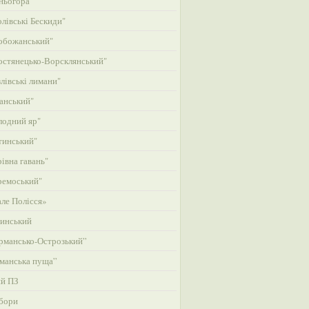
ньогора"
лівські Бескиди"
обожанський"
стянецько-Ворсклянський"
лівські лимани"
анський"
одний яр"
тинський"
івна гавань"
ремоський"
ле Полісся»
инський
рмансько-Острозький”
манська пуща”
ий ПЗ
бори