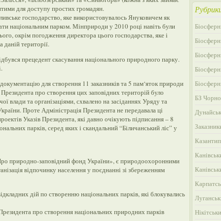
критими для доступу простих громадян.
Рубрик
ливське господарство, яке використовувалось Януковичем як
тати національним парком. Мінприроди у 2010 році навіть були
Біосферн
ього, окрім погодження директора цього господарства, яке і
Біосферн
 даній території.
Біосферн
ідбувся прецедент скасування національного природного парку.
.
Біосферн
документацію для створення 11 заказників та 5 пам‘яток природи
Біосферн
 Президента про створення цих заповідних територій було
БЗ Чорно
ої влади та організаціями, схвалено на засіданнях Уряду та
України. Проте Адміністрація Президента не передавала ці
Дунайськ
роектів Указів Президента, які давно очікують підписання – 8
Заказник
ональних парків, серед яких і скандальний “Біличанський ліс” у
Казантип
Канівськ
«Про природно-заповідний фонд України», є природоохоронними
Канівськ
анізація відпочинку населення у поєднанні зі збереженням
Карпатсь
дкладних дій по створенню національних парків, які блокувались
Луганськ
 Президента про створення національних природних парків
Нікітськ