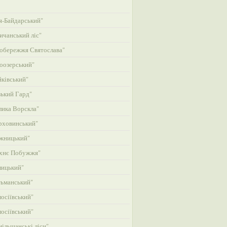
-Байдарський"
ичанський ліс"
обережжя Святослава"
оозерський"
ківський"
ький Гард"
ика Ворскла"
рховинський"
жницький"
хнє Побужжя"
лицький"
ьманський"
осіївський"
осіївський"
ільшанські ліси"