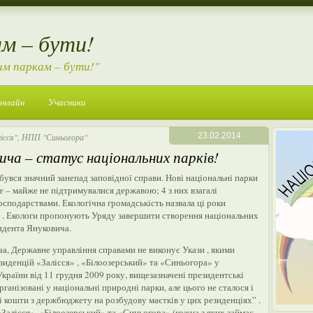
м – бути!
им паркам – бути!"
онлайн
Учасники
23.02.2014
ісся"
,
НПП "Синьогора"
ича – статус національних парків!
бувся значний занепад заповідної справи. Нові національні парки
ше – майже не підтримувалися державою; 4 з них взагалі
сподарствами. Екологічна громадськість назвала ці роки
” . Екологи пропонують Уряду завершити створення національних
идента Януковича.
ча, Державне управління справами не виконує Укази , якими
зиденцій «Залісся» , «Білоозерський» та «Синьогора» у
України від 11 грудня 2009 року, вищезазначені президентські
ганізовані у національні природні парки, але цього не сталося і
і кошти з держбюджету на розбудову маєтків у цих резиденціях” .
«Залісся», «Білоозерський» та «Синьогора» (кожна з яких займає