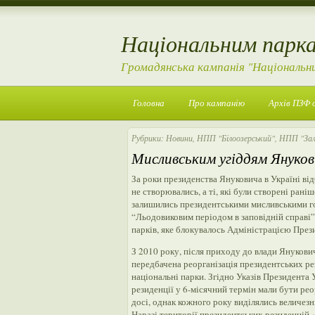
Національним парка
Громадянська кампанія "Національн
Головна
Про кампанію
Архів ПЗФ 
Рубрики:
Новини
,
НПП "Білоозерський"
,
НПП "Зал
Мисливським угіддям Януков
За роки президенства Януковича в Україні від
не створювались, а ті, які були створені рані
залишились президентськими мисливськими го
“Льодовиковим періодом в заповідній справі
парків, яке блокувалось Адміністрацією През
З 2010 року, після приходу до влади Янукови
передбачена реорганізація президентських ре
національні парки. Згідно Указів Президента 
резиденції у 6-місячний термін мали бути реор
досі, однак кожного року виділялись величезн
Наразі території президентських резиденцій 