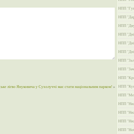
НПП "Гу
НПП "Дар
НПП "Дву
НПП "Дні
НПП "Дні
НПП "Дні
НПП "Зал
НПП "Зач
НПП "Кре
НПП "Ку
ське лігво Януковича у Сухолуччі має стати національним парком!
»
НПП "Ме
НПП "Ни
НПП "Ни
НПП "Ни
НПП "Но