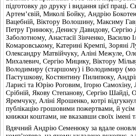
підготовку до друку і видання цієї праці.
Артем’євій, Миколі Бойку, Андрію Бокотею,
Вацебній, Віктору Волошину, Максиму Гав
Петру Гринюку, Денису Давидову, Сергію
Заболотному, Анастасії Зінченко, Василю 
Комаровському, Катерині Кремпі, Зоряні Л
Олександру Матвійчуку, Аліні Межуле, Оле
Михалевич, Сергію Мицику, Віктору Мільв
Володимиру (старшому) і Володимиру (м
Пастушкову, Костянтину Пилипюку, Андрі
Ларисі та Юрію Роговим, Ігорю Самохіну, 
Срібній, Якову Степанову, Сергію Шайді,
Яремчуку, Аліні Ярошенко, котрі відгукнул
публікацію грошовими пожертвами, й усім 
книжки коштами, не вказавши своїх імені т
Вдячний Андрію Семенюку за вдале оновле
комп’ютера, на якому укладено рукопис, а