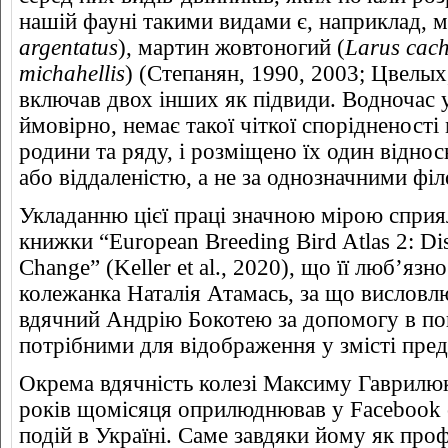
нашій фауні такими видами є, наприклад, м
argentatus
), мартин жовтоногий (
Larus cac
michahellis
) (Степанян, 1990, 2003; Цвелых
включав двох інших як підвиди. Водночас у
ймовірно, немає такої чіткої спорідненост
родини та ряду, і розміщено їх один віднос
або віддаленістю, а не за однозначними ф
Укладанню цієї праці значною мірою сприя
книжки “European Breeding Bird Atlas 2: Di
Change” (Keller et al., 2020), що її люб’яз
колежанка Наталія Атамась, за що висловл
вдячний Андрію Бокотею за допомогу в по
потрібними для відображення у змісті пред
Окрема вдячність колезі Максиму Гаврилюк
років щомісяця оприлюднював у Facebook 
подій в Україні. Саме завдяки йому як про