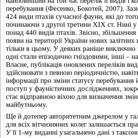
найповніший на той час перелік її видів і 
перебування (Фесенко, Бокотей, 2007). Заз
424 види птахів сучасної фауни, які до того
починаючи з другої третини ХІХ ст. Нині у
понад 440 видів птахів. Звісно, збільшення
появи на території України нових залітних 
тільки в цьому. У деяких раніше виключно з
одні стали епізодично гніздовими, інші – н
Власне, публікація оновлених переліків вид
здійснювати з певною періодичністю, навіт
інформації про зміни статусу перебування 
поступ у фауністичних дослідженнях, зокре
стає відправною віхою для визначення змін
майбутньому.
Ще й дотепер авторитетним джерелом у галу
для всіх вітчизняних колег залишається пр
У її 1-му виданні узагальнено дані з таксон