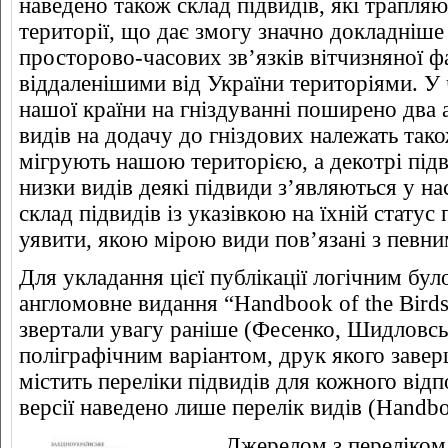
наведено також склад підвидів, які трапля
території, що дає змогу значно докладніше
просторово-часових зв’язків вітчизняної ф
віддаленішими від України територіями. У 
нашої країни на гніздуванні поширено два 
видів на додачу до гніздових належать так
мігрують нашою територією, а декотрі під
низки видів деякі підвиди з’являються у нас
склад підвидів із указівкою на їхній стату
уявити, якою мірою види пов’язані з певни
Для укладання цієї публікації логічним бул
англомовне видання “Handbook of the Birds 
звертали увагу раніше (Фесенко, Шидловсь
поліграфічним варіантом, друк якого завер
містить переліки підвидів для кожного відп
версії наведено лише перелік видів (Handb
Джерелом з переліком 