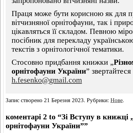
запропоновано вітчизняні назви.
Праця може бути корисною як для п
вітчизняної орнітофауни, так і прир
цікавляться її складом. Певною мір
посібник для перекладу українськ
текстів з орнітологічної тематики.
Стосовно придбання книжки „
Різно
орнітофауни України
” звертайтеся
h.fesenko@gmail.com
Запис створено 21 Березня 2023. Рубрики:
Нове
.
коментарі 2 to “Зі Вступу в книжці 
орнітофауни України””