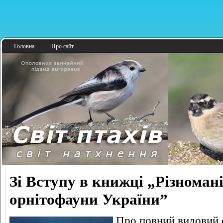
Головна
Про сайт
Зі Вступу в книжці „Різномані
орнітофауни України”
Про повний видовий 