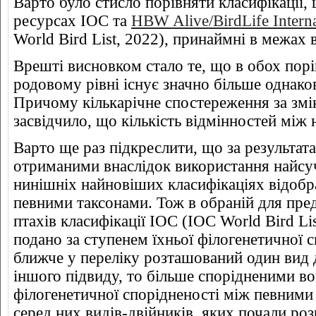
Варто було стисло порівняти класифікації, 
ресурсах IOC та
HBW Alive/BirdLife Interna
World Bird List, 2022), принаймні в межах
Врешті висновком стало те, що в обох пор
родовому рівні існує значно більше однаков
Причому кількарічне спостереження за змі
засвідчило, що кількість відмінностей між
Варто ще раз підкреслити, що за результат
отриманими внаслідок використання найсу
нинішніх найновіших класифікаціях відобр
певними таксонами. Тож в обраній для пре
птахів класифікації IOC (IOC World Bird Lis
подано за ступенем їхньої філогенетичної 
ближче у переліку розташований один вид 
іншого підвиду, то більше спорідненими в
філогенетичної спорідненості між певними
серед них видів-двійників, яких почали ро