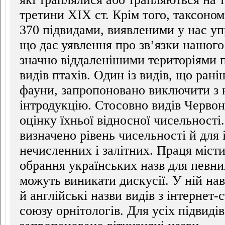
третини ХІХ ст. Крім того, таксоно
370 підвидами, виявленими у нас уп
що дає уявлення про зв’язки нашого 
значно віддаленішими територіями 
видів птахів. Один із видів, що ран
фауни, запропоновано виключити з н
інтродукцію. Стосовно видів Червон
оцінку їхньої відносної чисельності
визначено рівень чисельності й для
нечисленних і залітних. Праця місти
обрання українських назв для певни
можуть виникати дискусії. У ній нав
й англійські назви видів з інтернет
союзу орнітологів. Для усіх підвидів