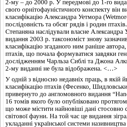
2-му – до 2000 р. У передмові до 1-го вид
свого орнітофауністичного конспекту він 
класифікацію Александра Уетмора (Wetmore,
послідовність та обсяг рядів і родин птахів
Степаняна наслідували власне Александра 
видання 2003 р. таксономіст знову зазначи
класифікацію згаданого ним раніше автора,
птахів, що почала формуватися завдяки ге
дослідженням Чарльза Сиблі та Джона Алкві
2-му виданні не була відображена. <…>
У одній з відносно недавніх праць, в якій 
класифікацію птахів (Фесенко, Шидловський
привернуто до англомовного видання “Handb
16 томів якого було опубліковано протягом
що може містити найновіші дані стосовно 
світової фауни. На той час це видання зігр
укладанні української системи називництва 