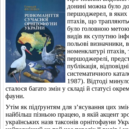
донині можна було до
першоджерел, в яких 
птахів, що трапляютьс
було головною метою.
видів як супутню інф
польові визначники, 
номенклатурі птахів,
першоджерелі, предс
публікація, відповідні
систематичного катал
1987). Відтоді минуло 
сталося багато змін у складі й статусі окре
фауни.
Утім як підґрунтям для з’ясування цих змі
найбільш пізньою працею, в якій акцент зр
українських назв таксонів орнітофауни Ук