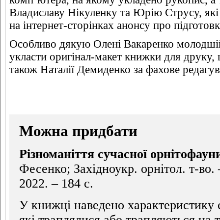
Владиславу Нікуленку та Юрію Струсу, як
на інтернет-сторінках анонсу про підготовк
Особливо дякую Олені Вакаренко молодшій 
укласти оригінал-макет книжки для друку, 
також Наталії Демиденко за фахове редагув
Можна придбати
Різноманіття сучасної орнітофаун
Фесенко; Західноукр. орнітол. т-во.
2022. – 184 с.
У книжці наведено характеристику с
які траплялися або трапляються на т