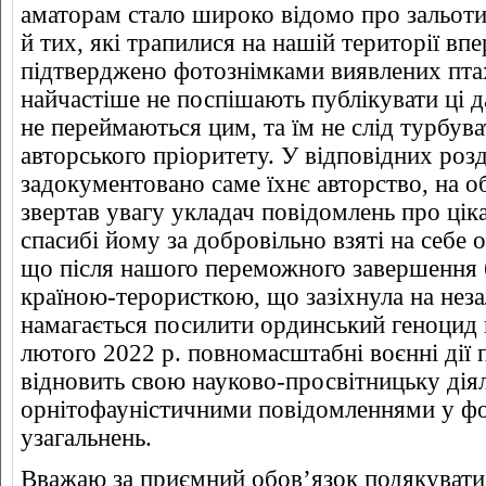
аматорам стало широко відомо про зальоти 
й тих, які трапилися на нашій території впе
підтверджено фотознімками виявлених пта
найчастіше не поспішають публікувати ці да
не переймаються цим, та їм не слід турбув
авторського пріоритету. У відповідних роз
задокументовано саме їхнє авторство, на об
звертав увагу укладач повідомлень про ціка
спасибі йому за добровільно взяті на себе 
що після нашого переможного завершення 
країною-терористкою, що зазіхнула на неза
намагається посилити ординський геноцид
лютого 2022 р. повномасштабні воєнні дії
відновить свою науково-просвітницьку дія
орнітофауністичними повідомленнями у фо
узагальнень.
Вважаю за приємний обов’язок подякувати 