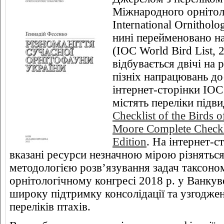
Міжнародного орнітол
International Ornithol
нині перейменовано н
(IOC World Bird List,
відбувається двічі на 
пізніх напрацювань до
інтернет-сторінки IOC
містять переліки підви
Checklist of the Birds 
Moore Complete Checklis
Edition
. На інтернет-с
вказані ресурси незначною мірою різняться
методологією розв’язування задач таксоно
орнітологічному конгресі 2018 р. у Ванкув
широку підтримку консолідації та узгодж
переліків птахів.