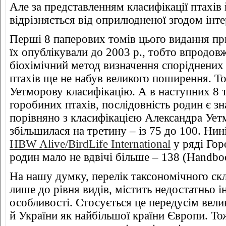
Але за представленням класифікації птахів
відрізняється від оприлюдненої згодом інт
Перші 8 паперових томів цього видання пр
їх опублікували до 2003 р., тобто впродов
біохімічний метод визначення споріднених 
птахів ще не набув великого поширення. Т
Уетморову класифікацію. А в наступних 8 
горобиних птахів, послідовність родин є 
порівняно з класифікацією Александра Уетмо
збільшилася на третину – із 75 до 100. Нині
HBW Alive/BirdLife International
у ряді Гор
родин мало не вдвічі більше – 138 (Handb
На нашу думку, перелік таксономічного ск
лише до рівня видів, містить недостатньо ін
особливості. Стосується це передусім вели
й України як найбільшої країни Європи. Т