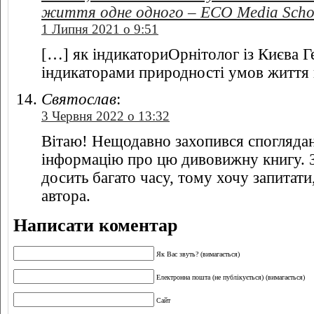
життя одне одного – ECO Media Scho
1 Липня 2021 о 9:51
[…] як індикаториОрнітолог із Києва Г
індикаторами природності умов життя
Святослав
:
3 Червня 2022 о 13:32
Вітаю! Нещодавно захопився споглядан
інформацію про цю дивовижну книгу.
досить багато часу, тому хочу запитати
автора.
Написати коментар
Як Вас звуть? (вимагається)
Електронна пошта (не публікується) (вимагається)
Сайт