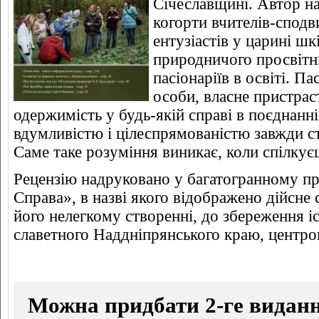
Січеславщині. Автор н
когорти вчителів-сподв
ентузіастів у царині шк
природничого просвітн
пасіонаріїв в освіті. Па
особи, власне пристрас
одержимість у будь-якій справі в поєднанні
вдумливістю і цілеспрямованістю завжди с
Саме таке розуміння виникає, коли спілкує
Рецензію надруковано у багатогранному пр
Справа», в назві якого відображено дійсне с
його нелегкому створенні, до збереження іс
славетного Наддніпрянського краю, центро
Можна придбати 2-ге виданн