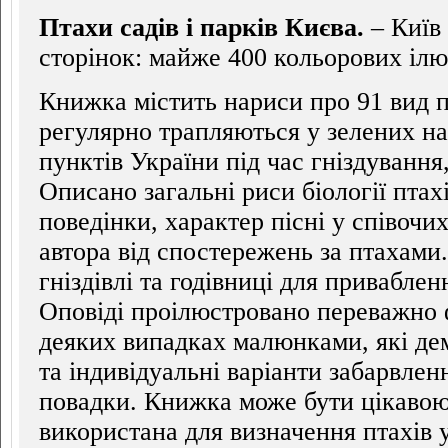
Птахи садів і парків Києва.
– Київ 
сторінок: майже 400 кольорових ілю
Книжка містить нариси про 91 вид пт
регулярно трапляються у зелених н
пунктів України під час гніздування,
Описано загальні риси біології птахі
поведінки, характер пісні у співочи
автора від спостережень за птахами.
гніздівлі та годівниці для приваблен
Оповіді проілюстровано переважно 
деяких випадках малюнками, які дем
та індивідуальні варіанти забарвленн
повадки. Книжка може бути цікавою
використана для визначення птахів у