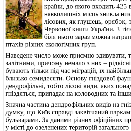
країни, до якого входить 425 
навколишніх місць зникла низ
лісових, як глушець, орябок, 
Червоної книги України. З тіє
біля нього зараз можна натрап
птахів різних екологічних груп.
Наведене число може приємно здивувати, т
залітними, причому немало з них – рідкісні
бувають тільки під час міграцій, їх найбіл
близько семидесяти. Основу гніздової фаун
дендрофільні, тобто лісові види, яких пона
гніздяться, припадає на коловодних та інши
Значна частина дендрофільних видів на гн
думку, що Київ справді заквітчаний паркам
бульварами. За даними різних офіційних п
у місті до озеленених територій загальног