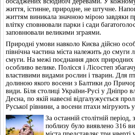
обсаджених всюдибіч деревами. У кожному
життя, істинне, природне, не штучне. Напо
життям виникала значною мірою завдяки при
влітку сповнювали парки і сади багатоголос
заповнювали великими зграями.
Природні умови навколо Києва дійсно особ
північна частина міста належить до смуги лі
смуги. На межі поєднання двох природних 
особливо велике. Полісся і Лісостеп збагач
властивими видами рослин і тварин. Для п
долиною якого восени з Балтики до Причо
види. Біля столиці України-Русі у Дніпро в
Десна, по якій навесні відгалужується про
Руської рівнини, а восени птахи мігрують 
За останній столітній період, 
поблизу було виявлено 316 вид
міста представляє три чверті 