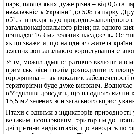
парк, площа яких дуже різна – від 0,6 га па
незалежність України” до 508 га парку „Тру
об’єкти входять до природно-заповідного ф
загальнонаціонального рівня; на одного ки
припадає 163 м2 зелених насаджень. Остан
якщо зважати, що на одного жителя країни
зелених зон загального користування стано
Утім, можна адміністративно включити в м
приміські ліси і потім розподілити їх площ
городянина – так показник забезпеченості 
територіями буде дуже високим. Водночас 
об’єднання доводять, що на одного киянин
16,5 м2 зелених зон загального користуван
Птахи є одними з індикаторів природності 
великим лісопарковим територіям до пташ
дві третини видів птахів, що виводять пот