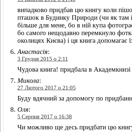
випадково придбав цю книгу коли пішо
пташок в Будинку Природи (чи як там й
більше для мене, бо в ній купа фотогра
бо самого нещодавно перемкнуло фотка
околицях Києва) і ця книга допомагає ї
Анастасія
:
3 Грудня 2015 о 2:11
Чудова книга! придбала в Академкнизі 
Микола
:
27 Лютого 2017 о 21:05
Буду вдячний за допомогу по придбанню
Оля
:
5 Серпня 2017 о 16:38
Чи можливо ще десь придбати цю книг