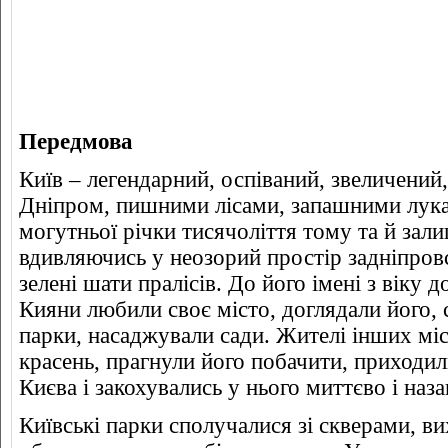
Передмова
Київ – легендарний, оспіваний, звеличени
Дніпром, пишними лісами, запашними лука
могутньої річки тисячоліття тому та й зал
вдивляючись у неозорий простір задніпров
зелені шати пралісів. До його імені з віку д
Кияни любили своє місто, доглядали його, 
парки, насаджували сади. Жителі інших міс
красень, прагнули його побачити, приходил
Києва і закохувались у нього миттєво і наз
Київські парки сполучалися зі скверами, ви