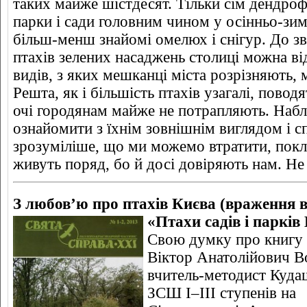
таких майже шістдесят. Тільки сім дендроф
парки і сади головним чином у осінньо-зим
більш-менш знайомі омелюх і снігур. До з
птахів зелених насаджень столиці можна ві
видів, з яких мешканці міста розрізняють, 
Решта, як і більшість птахів узагалі, повод
очі городянам майже не потрапляють. Набли
ознайомити з їхнім зовнішнім виглядом і с
зрозуміліше, що ми можемо втратити, покл
живуть поряд, бо й досі довіряють нам. Не 
З любов’ю про птахів Києва (враження в
«Птахи садів і парків
Свою думку про книгу
Віктор Анатолійович 
вчитель-методист Куда
ЗСШ І–ІІІ ступенів на