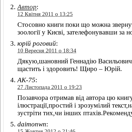
Автор
:
12 Квітня 2011 о 13:25
Стосовно книги поки що можна звернути
зоології у Києві, зателефонувавши за 
юрій роговий
:
10 Вересня 2011 о 18:34
Дякую,шановний Геннадію Васильовичу,
щастить і здоровить! Щиро – Юрій.
АК-75
:
27 Листопада 2011 о 19:23
Позавчора отримав від автора цю книг
ілюстрації,простий і зрозумілий текст
зустріти тих,чи інших птахів.Рекоменд
daimonwn
:
15 Жовтня 2012 о 21:46