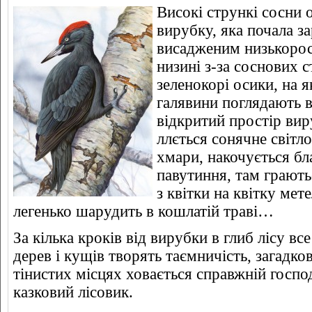
Високі стрункі сосни 
вирубку, яка почала з
висадженим низькорос
низині з-за соснових 
зеленокорі осики, на 
галявини поглядають в
відкритий простір вир
ллється сонячне світло
хмари, накочується бл
павутиння, там граютьс
з квітки на квітку мет
легенько шарудить в кошлатій траві…
За кілька кроків від вирубки в глиб лісу все 
дерев і кущів творять таємничість, загадко
тінистих місцях ховається справжній госпо
казковий лісовик.