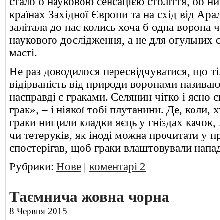
стало б науковою сенсацією століття, бо н
країнах Західної Європи та на схід від Ара
залітала до нас колись хоча б одна ворона 
наукового дослідження, а не для огульних 
масті.
Не раз доводилося пересвідчуватися, що т
відірваність від природи воронами називают
насправді є граками. Селянин чітко і ясно 
грак», – і ніякої тобі плутанини. Де, коли,
граки нищили кладки яєць у гніздах качок, 
чи тетеруків, як іноді можна прочитати у п
спостерігав, щоб граки влаштовували напа
Рубрики:
Нове
|
коментарі 2
Таємнича жовна чорна
8 Червня 2015