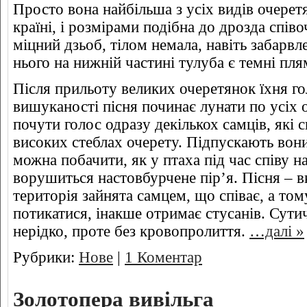
Просто вона найбільша з усіх видів очерет
країні, і розмірами подібна до дрозда співо
міцний дзьоб, тілом немала, навіть забарвл
нього на нижній частині тулуба є темні пля
Після прильоту великих очеретянок їхня го
вишуканості пісня починає лунати по усіх 
почути голос одразу декількох самців, які 
високих стеблах очерету. Підпускають вони
можна побачити, як у птаха під час співу н
ворушиться настовбурчене пір’я. Пісня – в
територія зайнята самцем, що співає, а т
потикатися, інакше отримає стусанів. Сут
нерідко, проте без кровопролиття.
…далі »
Рубрики:
Нове
|
1 Коментар
Золотопера вивільга