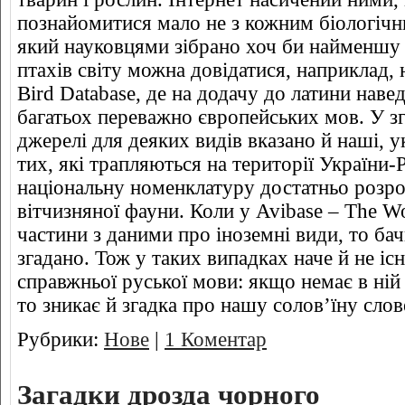
познайомитися мало не з кожним біологічн
який науковцями зібрано хоч би найменшу
птахів світу можна довідатися, наприклад, 
Bird Database, де на додачу до латини навед
багатьох переважно європейських мов. У з
джерелі для деяких видів вказано й наші, у
тих, які трапляються на території України-
національну номенклатуру достатньо розр
вітчизняної фауни. Коли у Avibase – The W
частини з даними про іноземні види, то ба
згадано. Тож у таких випадках наче й не існу
справжньої руської мови: якщо немає в ній
то зникає й згадка про нашу солов’їну слов
Рубрики:
Нове
|
1 Коментар
Загадки дрозда чорного