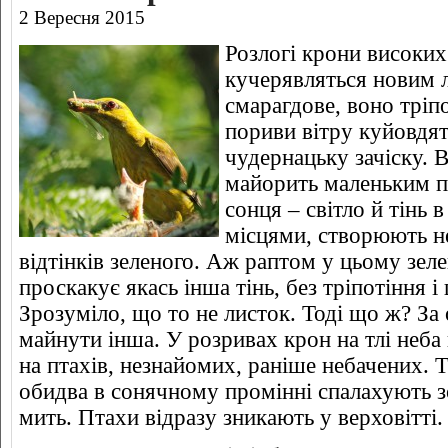
2 Вересня 2015
Розлогі крони високих 
кучерявляться новим л
смарагдове, воно тріпо
пориви вітру куйовдят
чудернацьку зачіску. 
майорить маленьким п
сонця – світло й тінь 
місцями, створюють н
відтінків зеленого. Аж раптом у цьому зел
проскакує якась інша тінь, без тріпотіння 
Зрозуміло, що то не листок. Тоді що ж? За
майнути інша. У розривах крон на тлі неба
на птахів, незнайомих, раніше небачених. Т
обидва в сонячному промінні спалахують з
мить. Птахи відразу зникають у верховітті.