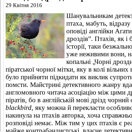
29 Квітня 2016
Шанувальникам детект
птаха, мабуть, відразу
оповіді англійки Агат
дроздів”. Птахів, як і
історії, таки безжальн
уже неживими вони, н
копальні „Чорні дрозд
піратської чорної мітки, яку в колі вільних
було прийняти підкидати як виклик супрот
помсти. Майстрині детективного жанру вда
англомовного читача асоціацію між цими 
піратів, бо в англійській мові дрізд чорни
blackbird
, яку можна й перекласти особлив
накинула на птахів авторка, хоча справжньо
розповіді немає. Між тим у цих птахів є реа
майже контрабандистські, власне детективн