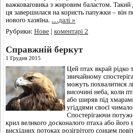
важковаговика з жировим баластом. Такий до
ця завершилася на користь папужки – він п
нового хазяїна.
…далі »
Рубрики:
Нове
|
коментарі 2
Справжній беркут
1 Грудня 2015
Цей птах вкрай рідко 
звичайному спостеріга
можуть похвалитися л
височині неба, коли пт
або ширяв під хмарам
угіддями своєї чималої
Спостерігаючи потужн
крил великого досконалого птаха або його 
висхідних потоках розігрітого сонцем пов