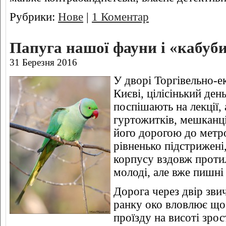
Рубрики:
Нове
|
1 Коментар
Папуга нашої фауни і «кабуб
31 Березня 2016
У дворі Торгівельно-е
Києві, цілісінький ден
поспішають на лекції,
гуртожитків, мешканц
його дорогою до метро 
рівненько підстрижені
корпусу вздовж проти
молоді, але вже пишні
Дорога через двір зви
ранку око вловлює щос
проїзду на висоті зро