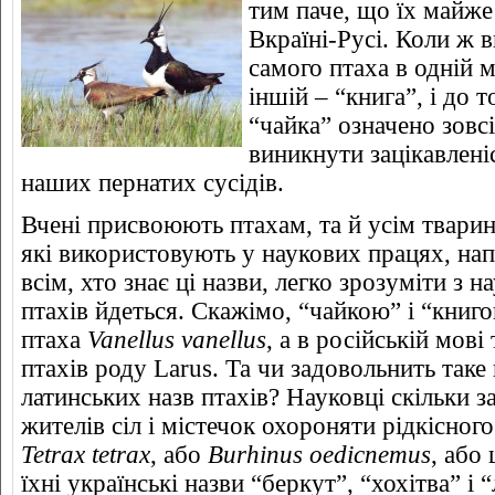
тим паче, що їх майже
Вкраїні-Русі. Коли ж 
самого птаха в одній м
іншій – “книга”, і до 
“чайка” означено зовс
виникнути зацікавлені
наших пернатих сусідів.
Вчені присвоюють птахам, та й усім тварин
які використовують у наукових працях, на
всім, хто знає ці назви, легко зрозуміти з н
птахів йдеться. Скажімо, “чайкою” і “книго
птаха
Vanellus vanellus
, а в російській мов
птахів роду Larus. Та чи задовольнить таке
латинських назв птахів? Науковці скільки 
жителів сіл і містечок охороняти рідкісног
Tetrax tetrax
, або
Burhinus oedicnemus
, або
їхні українські назви “беркут”, “хохітва” і