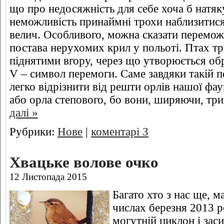
що про недосяжність для себе хоча б натяку
неможливість принаймні трохи наблизитися
велич. Особливого, можна сказати перемож
постава нерухомих крил у польоті. Птах т
піднятими вгору, через що утворюється обр
V – символ перемоги. Саме завдяки такій п
легко відрізнити від решти орлів нашої фа
або орла степового, бо вони, ширяючи, тр
далі »
Рубрики:
Нове
|
коментарі 3
Хвацьке волове очко
12 Листопада 2015
Багато хто з нас ще, м
числах березня 2013 р
могутній циклон і зас