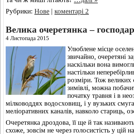
Рубрики:
Нове
|
коментарі 2
Велика очеретянка – господар
4 Листопада 2015
Улюблене місце оселен
звичайно, очеретяні за
наскільки вона вимогл
настільки неперебірлив
розміри. Тож великих 
зимівлі, можна побачит
початку травня і в не
мілководдях водосховищ, і у вузьких смуга
меліоративних каналів, навколо стариць, озе
Очеретянка дроздова, її ще й так називають
схоже, зовсім не через голосистість у цій н