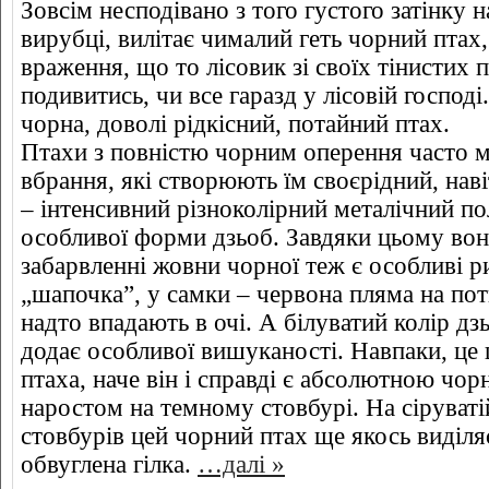
Зовсім несподівано з того густого затінку 
вирубці, вилітає чималий геть чорний птах
враження, що то лісовик зі своїх тінистих 
подивитись, чи все гаразд у лісовій господ
чорна, доволі рідкісний, потайний птах.
Птахи з повністю чорним оперення часто м
вбрання, які створюють їм своєрідний, на
– інтенсивний різноколірний металічний по
особливої форми дзьоб. Завдяки цьому во
забарвленні жовни чорної теж є особливі р
„шапочка”, у самки – червона пляма на пот
надто впадають в очі. А білуватий колір дз
додає особливої вишуканості. Навпаки, це
птаха, наче він і справді є абсолютною чо
наростом на темному стовбурі. На сіруваті
стовбурів цей чорний птах ще якось виділяє
обвуглена гілка.
…далі »