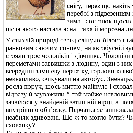
снігу, через що навіть
перебої з підвезенням 
зима наостанок щосил
після якого настала ясна, тиха й морозна д
У стихлій природі серед сліпучо-білого гли
ранковим сяючим сонцем, на автобусній зуп
стояли троє чоловіків і дівчинка. Чоловіки 
переметами заввишки з людину, один з них 
всередині замшеву перчатку, горловина яко
неквапливо, очікували на автобус. Зненацьк
росла поруч, щось миттю майнуло і сховал
відразу й зауважили б той майже невловими
зачаїлося у знайденій затишній нірці, а по
внутрішню обв’язку. Перчатка затанцювала 
неабияк здивовані. Що ж то могло бути? 
схованку?
Та чи ж миші літають?
…далі »