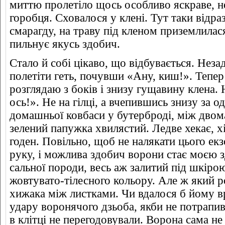
миттю пролетіло щось особливо яскраве, н
горобця. Сховалося у клені. Тут таки відра
смарагду, на траву під кленом приземлилася
пильнує якусь здобич.
Стало й собі цікаво, що відбувається. Нез
полетіти геть, почувши «Ану, киш!». Тепер
розглядаю з боків і знизу гущавину клена. 
ось!». Не на гілці, а вчепившись знизу за 
домашньої ковбаси у бутерброді, між двом
зелений папужка хвилястий. Ледве хекає, х
годен. Повільно, щоб не налякати цього ек
руку, і можлива здобич ворони стає моєю 
сальної породи, весь аж залитий під шкір
жовтувато-тілесного кольору. Але ж який р
хижака між листками. Чи вдалося б йому в
удару воронячого дзьоба, якби не потрапив
в клітці не перегодовували. Ворона сама не