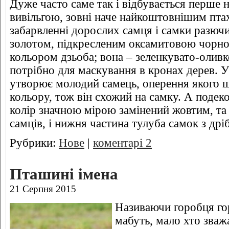
Дуже часто саме так і відбувається перше 
вивільгою, зовні наче найкоштовнішим пта
забарвленні дорослих самця і самки разючи
золотом, підкресленим оксамитовою чорно
кольором дзьоба; вона – зеленкувато-оливко
потрібно для маскування в кронах дерев. Ут
утворює молодий самець, оперення якого щ
кольору, тож він схожий на самку. А подек
колір значною мірою замінений жовтим, та 
самців, і нижня частина тулуба самок з др
Рубрики:
Нове
|
коментарі 2
Пташині імена
21 Серпня 2015
Називаючи горобця гор
мабуть, мало хто зважа