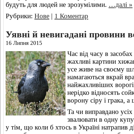
будуть для людей не зрозумілими.
…далі »
Рубрики:
Нове
|
1 Коментар
Уявні й невигадані провини в
16 Липня 2015
Час від часу в засоба
жахливі картини хижац
усе живе на своєму шл
намагаються вкрай вра
найжахливіших ворогів
нерідко відносять сой
ворону сіру і грака, а
Та чи виправдано усіх 
звалювати в одну купу
у тім, що коли б хтось в Україні натрапив 