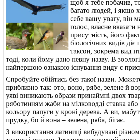
щоб я тебе побачив, т
багато людей, і якщо 
себе вашу увагу, він м
голос, власне вказати 
присутність, його фак
біологічних видів діє
таксон, зокрема вид п
тоді, коли йому дано певну назву. В зоологі
найпершою ознакою існування виду є присв
Спробуйте обійтись без такої назви. Можете
приблизно так: ото, воно, рябе, зелене й в
уяві виникають образи принаймні двох твар
ряботинням жаби на мілководді ставка або
кольору папуги у кроні дерева. А ви, мабут
прудку, бо й вона – зелена, ряба, бігає.
З використання латиниці вибудувані різном
тварин і рослин. Інтернет насичений ними, 