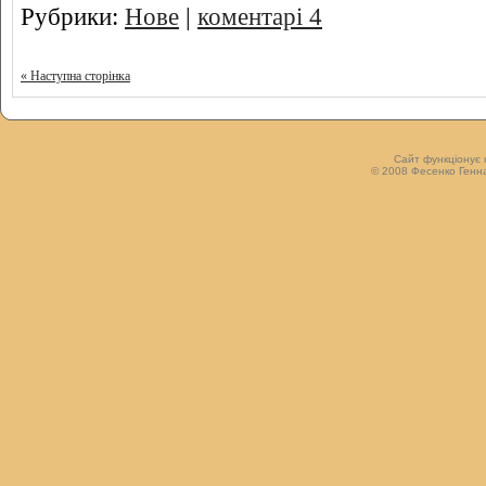
Рубрики:
Нове
|
коментарі 4
« Наступна сторінка
Сайт функціонує 
© 2008 Фесенко Генна