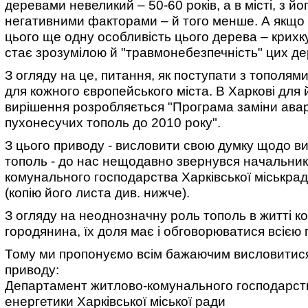
деревами невеликий – 50-60 років, а в місті, з йо
негативними факторами – й того менше. А якщо
цього ще одну особливість цього дерева – крихк
стає зрозумілою й "травмонебезпечність" цих де
З огляду на це, питання, як поступати з тополям
для кожного європейського міста. В Харкові для 
вирішення розробляється "Програма заміни авар
пухонесучих тополь до 2010 року".
З цього приводу - висловити свою думку щодо в
тополь - до нас нещодавно звернувся начальник
комунального господарства Харківської міськради
(копію його листа див. нижче).
З огляду на неоднозначну роль тополь в житті к
городянина, їх доля має і обговорюватися всією
Тому ми пропонуємо всім бажаючим висловитися
приводу:
Департамент житлово-комунального господарст
енергетики Харківської міської ради