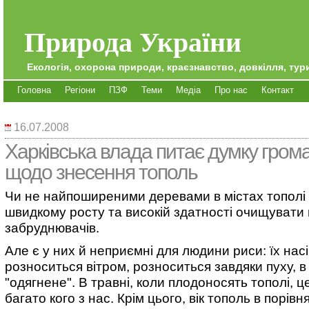
Природа України
Екологія, охорона природи, краєзнавство, довкілля, тури
Головна
Регіони
ПЗФ
Теми
Медіа
Про нас
Контакт
16.07.2008
Харківська влада питає думку грома
щодо знесення тополь
Чи не найпоширеними деревами в містах тополі 
швидкому росту та високій здатності очищувати п
забруднювачів.
Але є у них й неприємні для людини риси: їх нас
розноситься вітром, розноситься завдяки пуху, в
"одягнене". В травні, коли плодоносять тополі, ц
багато кого з нас. Крім цього, вік тополь в порівн