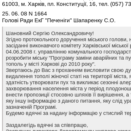
61003, м. Харків, пл. Конституції, 16, тел. (057) 7
25. 06. 08 N 1664
Голові Ради ЕкГ "Печеніги" Шапаренку С.О.
Шановний Сергію Олександровичу!
Згідно протокольного доручення міського голови, 
засіданні виконавчого комітету Харківської міської
04.06.2008 г. управлінню комунального господарс
розробити міську "Програму заміни аварійних та п
тополь у місті Харкові до 2010 року".
Звертаюсь до Вас з проханням висловити свою д
видалення тополі жіночої статі на території міста, 
здатність утворювати пух та викликає сезонні алер
захворювання населення міста у період плодонош
внести пропозиції стосовно шляхів її вирішення, а
яку іншу інформацію з даного питання, яку слід ур
зазначеній Програмі.
Будемо вдячні за надану інформацію у стислий те
Заздалегідь вдячні за співпрацю,