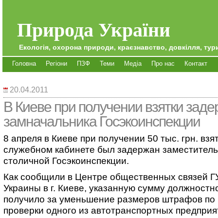
Природа України
Екологія, охорона природи, краєзнавство, довкілля, тури
Головна
Регіони
ПЗФ
Теми
Медіа
Про нас
Контакт
20.04.2011
В Киеве при получении взятки зад
замначальника Госэкоинспекции
8 апреля в Киеве при получении 50 тыс. грн. взят
служебном кабинете был задержан заместитель
столичной Госэкоинспекции.
Как сообщили в Центре общественных связей 
Украины в г. Киеве, указанную сумму должностн
получило за уменьшение размеров штрафов по
проверки одного из автотранспортных предприя