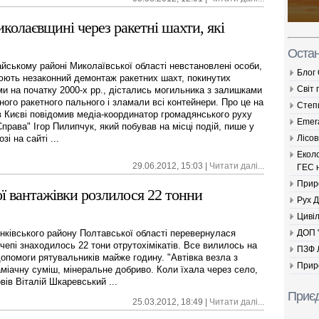
колаєвщині через ракетні шахти, які
Остан
йському районі Миколаївської області невстановлені особи,
Блог
нюють незаконний демонтаж ракетних шахт, покинутих
Світ 
ми на початку 2000-х рр., дістались могильника з залишками
ного ракетного пального і зламали всі контейнери. Про це на
Cтеп
в Києві повідомив медіа-координатор громадянського руху
Emer
права" Ігор Пилипчук, який побував на місці подій, пише у
Лісов
зі на сайті ...
Екол
29.06.2012, 15:03 |
Читати далі...
ГЕС н
Прир
ї вантажівки розлилося 22 тонни
Рух 
Цивіл
ДОП 
бінківського району Полтавської області перевернулася
чепі знаходилось 22 тони отрутохімікатів. Все вилилось на
ПЗФ 
допомоги рятувальників майже годину. "Автівка везла з
Прир
аміачну суміш, мінеральне добриво. Коли їхала через село,
овів Віталій Шкаревський ...
Приєд
25.03.2012, 18:49 |
Читати далі...