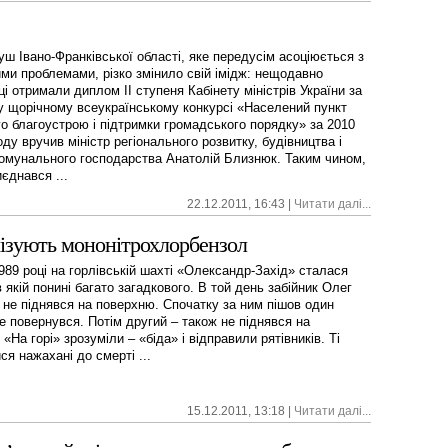
уш Івано-Франківської області, яке передусім асоціюється з
ими проблемами, різко змінило свій імідж: нещодавно
і отримали диплом ІІ ступеня Кабінету міністрів України за
у щорічному всеукраїнському конкурсі «Населений пункт
о благоустрою і підтримки громадського порядку» за 2010
оду вручив міністр регіонального розвитку, будівництва і
омунального господарства Анатолій Близнюк. Таким чином,
єднався ...
22.12.2011, 16:43 |
Читати далі...
лізують мононітрохлорбензол
1989 році на горлівській шахті «Олександр-Захід» сталася
в якій понині багато загадкового. В той день забійник Олег
 не піднявся на поверхню. Спочатку за ним пішов один
не повернувся. Потім другий – також не піднявся на
«На горі» зрозуміли – «біда» і відправили рятівників. Ті
я нажахані до смерті ...
15.12.2011, 13:18 |
Читати далі...