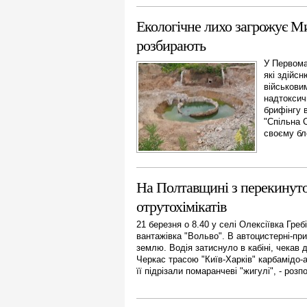
Екологічне лихо загрожує Ми
розбирають
У Первома
які здійс
військови
надтоксич
брифінгу 
"Спільна С
своєму бло
На Полтавщині з перекинуто
отрутохімікатів
21 березня о 8.40 у селі Олексіївка Гре
вантажівка "Вольво". В автоцистерні-при
землю. Водія затиснуло в кабіні, чекав 
Черкас трасою "Київ-Харків" карбамідо-
її підрізали помаранчеві "жигулі", - розп