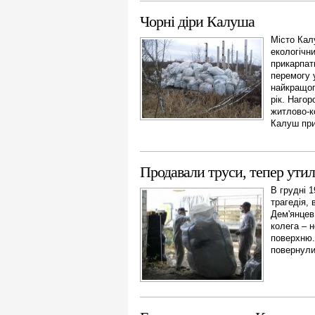
Чорні діри Калуша
Місто Кал
екологічн
прикарпатц
перемогу 
найкращог
рік. Нагор
житлово-к
Калуш при
Продавали труси, тепер ути
В грудні 
трагедія, 
Дем'янцев
колега – 
поверхню. 
повернулис