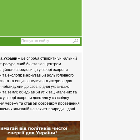
а України
– це спроба створити унікальний
т-ресурс, який би став епіцентром
аційного середовища у сфері охорони
 та екології; виконував би роль головного
рного та енциклопедичного джерела для
то небайдужий до своєї рідної української
 та землі; об’єднав би усіх зацікавлених та
х у сфері охорони довкілля у своєрідну
ну мережу та став би осередком проведення
їнських кампаній на захист природи
...далі