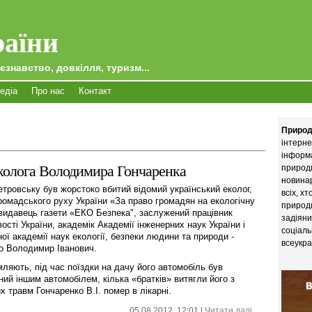
аїни
єзнавство, довкілля, туризм...
едіа
Про нас
Контакт
Природ
інтерне
інформ
колога Володимира Гончаренка
природи
новина
етровську був жорстоко вбитий відомий український еколог,
всіх, х
громадського руху України «За право громадян на екологічну
природи
 видавець газети «ЕКО Безпека", заслужений працівник
задіяни
сті України, академік Академії інженерних наук України і
соціаль
ої академії наук екології, безпеки людини та природи -
всеукра
о Володимир Іванович.
мляють, під час поїздки на дачу його автомобіль був
ний іншим автомобілем, кілька «братків» витягли його з
 травм Гончаренко В.І. помер в лікарні.
05.08.2012, 12:01 |
Читати далі...