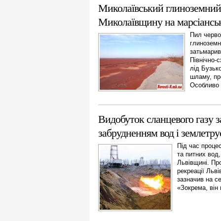
Миколаївський глиноземний
Миколаївщину на марсіансь
Пил черво
глиноземн
затьмарив
Північно-
лід Бузьк
шламу, пр
Особливо к
Видобуток сланцевого газу 
забрудненням вод і землетр
Під час проце
та питних вод,
Львівщині. Про
рекреації Льві
зазначив на с
«Зокрема, він 