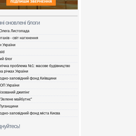
ні оновлені блоги
 Олега Листопада
птахів - світ натхнення
и України
ald
ий блог
огічна проблема №1: масове будівництво
а річках України
одно-заповідний фонд Київщини
ДОП України
ізований джипінг
"Зелене майбутнє"
Луганщини
одно-заповідний фонд міста Києва
нуйтесь!