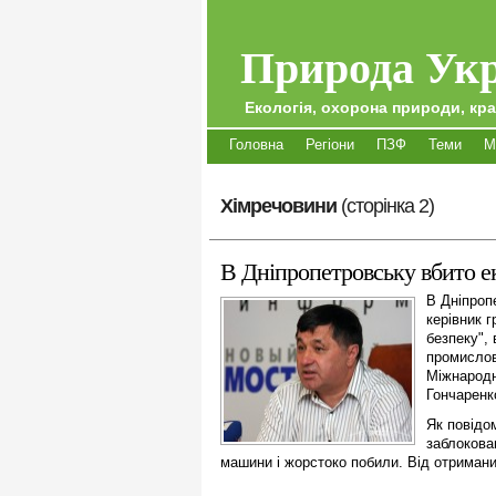
Природа Укр
Екологія, охорона природи, кра
Головна
Регіони
ПЗФ
Теми
М
Хімречовини
(сторінка 2)
В Дніпропетровську вбито е
В Дніпроп
керівник 
безпеку",
промислово
Міжнародн
Гончаренк
Як повідо
заблокова
машини і жорстоко побили. Від отриманих