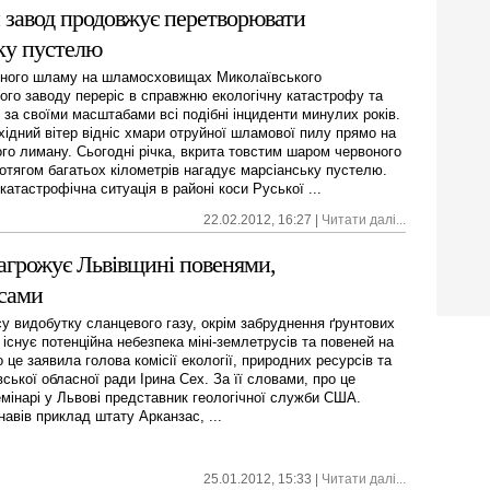
 завод продовжує перетворювати
ку пустелю
ного шламу на шламосховищах Миколаївського
ого заводу переріс в справжню екологічну катастрофу та
 за своїми масштабами всі подібні інциденти минулих років.
східний вітер відніс хмари отруйної шламової пилу прямо на
ого лиману. Сьогодні річка, вкрита товстим шаром червоного
отягом багатьох кілометрів нагадує марсіанську пустелю.
атастрофічна ситуація в районі коси Руської ...
22.02.2012, 16:27 |
Читати далі...
загрожує Львівщині повенями,
усами
су видобутку сланцевого газу, окрім забруднення ґрунтових
 існує потенційна небезпека міні-землетрусів та повеней на
 це заявила голова комісії екології, природних ресурсів та
вської обласної ради Ірина Сех. За її словами, про це
емінарі у Львові представник геологічної служби США.
навів приклад штату Арканзас, ...
25.01.2012, 15:33 |
Читати далі...