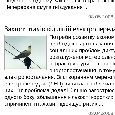
Південно-східному Закавказзі, в країнах Пів
Неперервна смуга гніздування ...
08.05.2008,
Захист птахів від ліній електроперед
Потреби розвитку економі
необхідність розв’язання
соціальних проблем дик
розгалуженої матеріально
інфраструктури, головною
енергопостачання, в тому 
електропостачання. Зі створенням мережі п
електропередачі (ЛЕП) виникла проблема в
них. Ця проблема дедалі більше загострюєт
одного боку, збільшення кількості коротких 
спричинені птахами, підвищує ризик ...
03.04.2008,