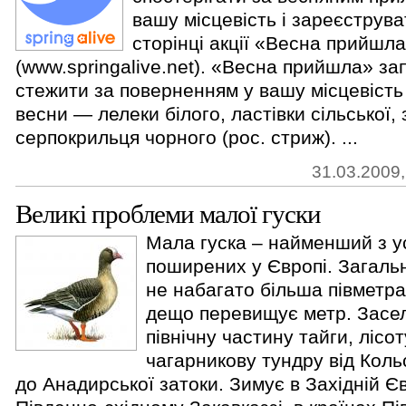
вашу місцевість і зареєструват
сторінці акції «Весна прийшл
(www.springalive.net). «Весна прийшла» з
стежити за поверненням у вашу місцевість 
весни — лелеки білого, ластівки сільської, 
серпокрильця чорного (рос. стриж). ...
31.03.2009,
Великі проблеми малої гуски
Мала гуска – найменший з ус
поширених у Європі. Загальн
не набагато більша півметра
дещо перевищує метр. Засел
північну частину тайги, лісот
чагарникову тундру від Коль
до Анадирської затоки. Зимує в Західній Єв