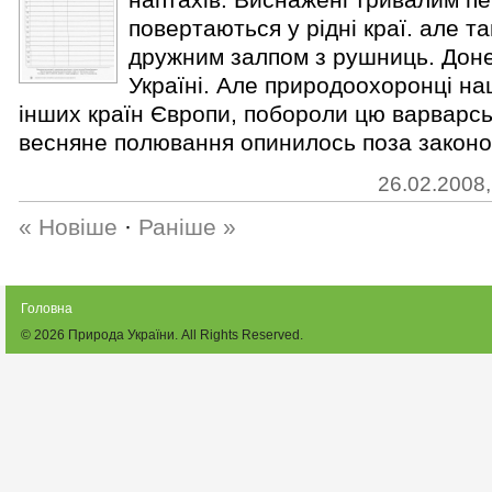
повертаються у рідні краї. але та
дружним залпом з рушниць. Донед
Україні. Але природоохоронці наш
інших країн Європи, побороли цю варварсь
весняне полювання опинилось поза законом.
26.02.2008,
« Новіше
·
Раніше »
Головна
© 2026
Природа України
. All Rights Reserved.