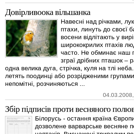
Довірливоока вільшанка
Навесні над річками, лу
птахи, линуть до своєї б
восени відлітають у вирі
ширококрилих птахів лю
часто. Не обминає наш п
зграї дрібних пташок – 
одна велика дуга, стрічка, куля на тлі неба
летять поодинці або розрідженими групами,
непомітні, розчиняються ...
04.03.2008,
Збір підписів проти весняного полюв
Білорусь - остання країна Європи
дозволене варварське весняне 
наптахів. Виснажені тривалим п