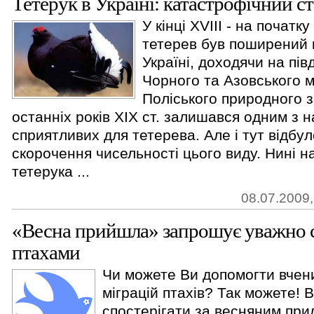
Тетерук в Україні: катастрофічний ст
У кінці ХVIII - на початку
тетерев був поширений 
Україні, доходячи на пів
Чорного та Азовського м
Поліського природного з
останніх років ХІХ ст. залишався одним з 
сприятливих для тетерева. Але і тут відбу
скорочення чисельності цього виду. Нині н
тетерука ...
08.07.2009,
«Весна прийшла» запрошує уважно 
птахами
Чи можете Ви допомогти вчени
міграцій птахів? Так можете!
спостерігати за весняним при