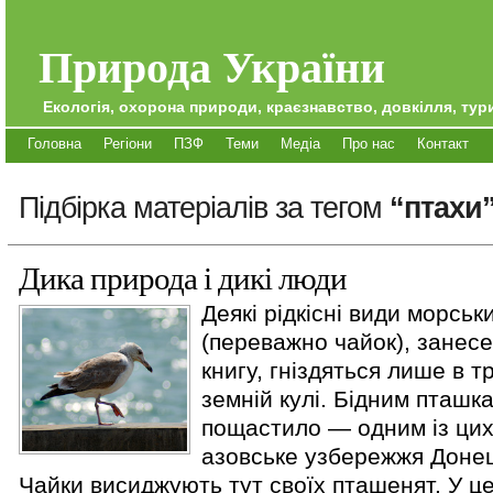
Природа України
Екологія, охорона природи, краєзнавство, довкілля, тури
Головна
Регіони
ПЗФ
Теми
Медіа
Про нас
Контакт
Підбірка матеріалів за тегом
“птахи
Дика природа і дикі люди
Деякі рідкісні види морськ
(переважно чайок), занес
книгу, гніздяться лише в т
земній кулі. Бідним пташк
пощастило — одним із цих
азовське узбережжя Донец
Чайки висиджують тут своїх пташенят. У це