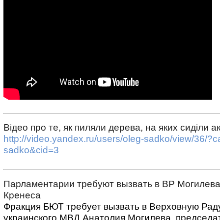
Відео про те, як пиляли дерева, на яких сиділи а
http://video.yandex.ru/users/oleg-sadko/view/36/?c
sadko&cid=3
Парламентарии требуют вызвать в ВР Могилева
Кренеса
Фракция БЮТ требует вызвать в Верховную Раду
украинского МВД Анатолия Могилева, председа