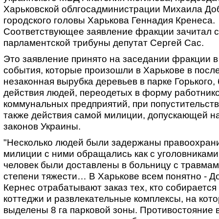
Харьковской облгосадминистрации Михаила Добк
городского головы Харькова Геннадия Кренеса.
Соответствующее заявление фракции зачитал с
парламентской трибуны депутат Сергей Сас.
Это заявление принято на заседании фракции в
события, которые произошли в Харькове в после
незаконная вырубка деревьев в парке Горького,
действия людей, переодетых в форму работник
коммунальных предприятий, при попустительств
также действия самой милиции, допускающей 
законов Украины.
"Несколько людей были задержаны правоохрани
милиции с ними обращались как с уголовниками
человек были доставлены в больницу с травмам
степени тяжести… В Харькове всем понятно - Д
Кернес отрабатывают заказ тех, кто собирается
коттеджи и развлекательные комплексы, на кот
выделены 8 га парковой зоны. Противостояние 