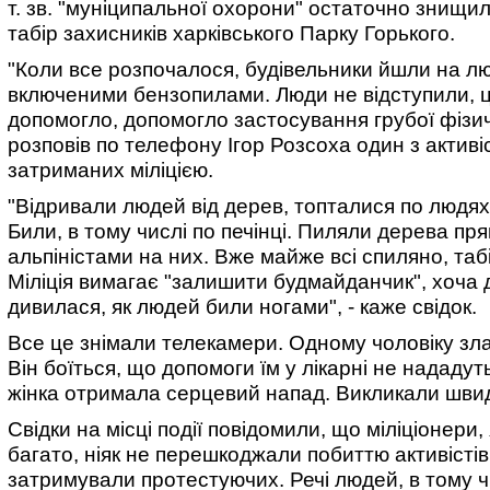
т. зв. "муніципальної охорони" остаточно знищи
табір захисників харківського Парку Горького.
"Коли все розпочалося, будівельники йшли на лю
включеними бензопилами. Люди
не відступили, 
допомогло, допомогло застосування грубої фізичн
розповів по телефону Ігор Розсоха один з активіс
затриманих міліцією.
"Відривали людей від дерев, топталися по людях,
Били, в тому числі по печінці. Пиляли дерева пря
альпіністами на них. Вже майже всі спиляно, таб
Міліція вимагає "залишити будмайданчик", хоча 
дивилася, як людей били ногами", - каже свідок.
Все це знімали телекамери. Одному чоловіку зл
Він боїться, що допомоги їм у лікарні не нададу
жінка отримала серцевий напад. Викликали швид
Свідки на місці події повідомили, що міліціонери,
багато, ніяк не перешкоджали побиттю активістів,
затримували протестуючих. Речі людей, в тому ч