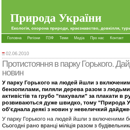
Природа України
Екологія, охорона природи, краєзнавство, довкілля, тури
Головна
Регіони
ПЗФ
Теми
Медіа
Про нас
Контакт
02.06.2010
Протистояння в парку Горького. Да
новин
У парку Горького на людей йшли з включени
бензопилами, пиляли дерева разом з людьми 
активістів та грубо "пакували" за плакати в ру
розвиваються дуже швидко, тому "Природа У
об'єднала деякі з новин у невеличкий дайдже
У парку Горького на людей йшли з включеними 
Сьогодні рано вранці міліція разом з будівельни