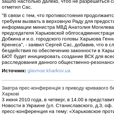
зашло настолько далеко, чтоб не разрешиться с
отметил Сас.
"В связи с тем, что противостояния продолжаетс
требуем вызвать в верховную Раду для предост
информации министра МВД Анатолия Могилева
председателя Харьковской облгосадминистрац
Добкина и и.о. городского головы Харькова Ген
Кренеса", - заявил Сергей Сас, добавив, что в с
бездействия по обеспечению законности в Харь
БЮТ будет инициировать создание ВСК для все
расследования данного общественно-резонансн
Источник:
glavnoe.kharkov.ua
Завтра прес-конференція з приводу кривавого б
Харкові
3 июня 2010 года, в четверг, в 14.00 в представ
Новости в Украине (ул. Станиславского, д.3, оф.
пресс-конференция на тему: «Харьковское прот