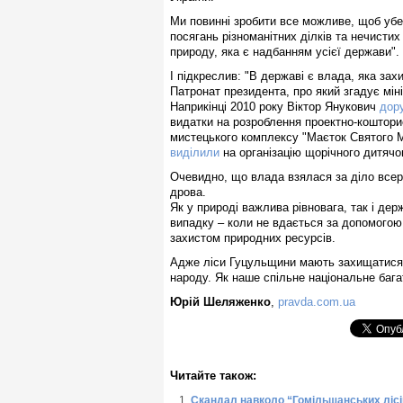
Ми повинні зробити все можливе, щоб убе
посягань різноманітних ділків та нечистих
природу, яка є надбанням усієї держави".
І підкреслив: "В державі є влада, яка захи
Патронат президента, про який згадує мі
Наприкінці 2010 року Віктор Янукович
дор
видатки на розроблення проектно-кошторис
мистецького комплексу "Маєток Святого М
виділили
на організацію щорічного дитячог
Очевидно, що влада взялася за діло всер
дрова.
Як у природі важлива рівновага, так і де
випадку – коли не вдається за допомогою 
захистом природних ресурсів.
Адже ліси Гуцульщини мають захищатися 
народу. Як наше спільне національне бага
Юрій Шеляженко
,
pravda.com.ua
Читайте також:
Скандал навколо “Гомільшанських лісі