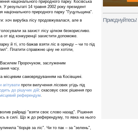
рення національного природного парку. Косівська
. У результаті 14 травня 2002 року президент
ня національного природного парку "Гуцульщина".
Приєднуйтесь!
ти: хоч вирубка лісу продовжувалася, але в
голосували за захист лісу цілком безкорисливо.
а от від конкуренції захистити допоможе.
рку й ті, хто бажав взяти ліс в оренду – чи то під
пил". Платити справжню ціну не хотіли,
ку Василем Пророчуком, заслуженим
ання часу.
та місцевим самоврядуванням на Косівщині.
и агітувати
проти вилучення лісових угідь під
одить до рішучих дій
: скасовує своє рішення про
місцевий референдум
.
волив райраді "взяти своє слово назад". Рішення
сь в силі. Що ж до референдуму, то явка на нього
упинила "борців за ліс". Чи то пак – за "зелень",