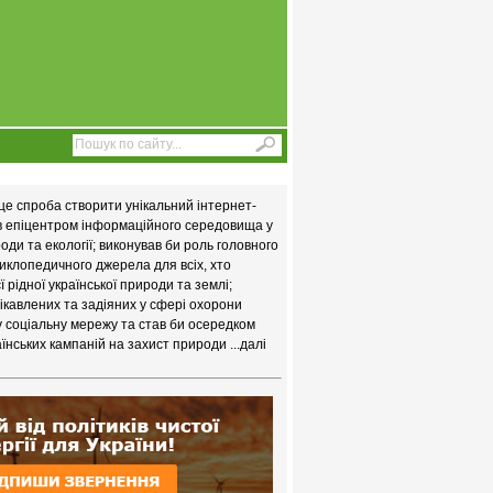
це спроба створити унікальний інтернет-
ав епіцентром інформаційного середовища у
ди та екології; виконував би роль головного
иклопедичного джерела для всіх, хто
 рідної української природи та землі;
цікавлених та задіяних у сфері охорони
у соціальну мережу та став би осередком
їнських кампаній на захист природи
...далі