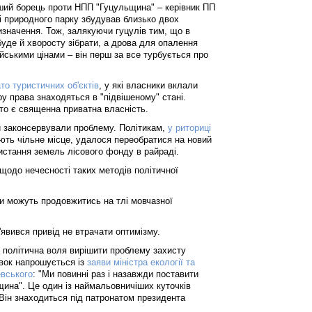
іший борець проти НПП "Гуцульщина" – керівник ПП
 природного парку збудував близько двох
изначення. Тож, залякуючи гуцулів тим, що в
буде й хворосту зібрати, а дрова для опалення
йськими цінами – він перш за все турбується про
ато туристичних об'єктів
, у які власники вклали
ору права знаходяться в "підвішеному" стані.
 то є священна приватна власність.
ки законсервували проблему. Політикам,
у риториці
ть чільне місце, удалося переобратися на новий
ристання земель лісового фонду в райраді.
щодо нечесності таких методів політичної
си можуть продовжитись на тлі мовчазної
з'явився привід не втрачати оптимізму.
є політична воля вирішити проблему захисту
овок напрошується із
заяви міністра екології та
евського
: "Ми повинні раз і назавжди поставити
щина". Це один із наймальовничіших куточків
Він знаходиться під патронатом президента