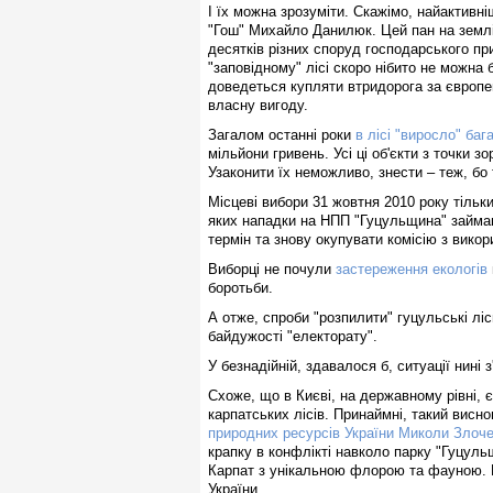
І їх можна зрозуміти. Скажімо, найактивн
"Гош" Михайло Данилюк. Цей пан на землі
десятків різних споруд господарського пр
"заповідному" лісі скоро нібито не можна 
доведеться купляти втридорога за європе
власну вигоду.
Загалом останні роки
в лісі "виросло" баг
мільйони гривень. Усі ці об'єкти з точки з
Узаконити їх неможливо, знести – теж, бо
Місцеві вибори 31 жовтня 2010 року тіль
яких нападки на НПП "Гуцульщина" займаю
термін та знову окупувати комісію з вико
Виборці не почули
застереження екологів
боротьби.
А отже, спроби "розпилити" гуцульські лі
байдужості "електорату".
У безнадійній, здавалося б, ситуації нині 
Схоже, що в Києві, на державному рівні, 
карпатських лісів. Принаймні, такий висн
природних ресурсів України Миколи Злоч
крапку в конфлікті навколо парку "Гуцуль
Карпат з унікальною флорою та фауною. 
України.