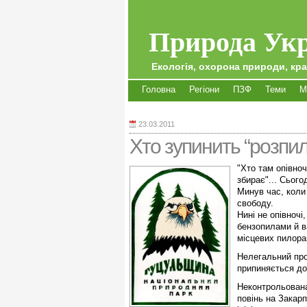
Природа Укр
Екологія, охорона природи, кра
Головна
Регіони
ПЗФ
Теми
М
23.03.2011
Хто зупинить “розпил
"Хто там опівноч
збирає"... Сього
Минув час, коли
свободу.
Нині не опівночі
бензопилами й в
місцевих пилора
Нелегальний пром
припиняється до
Неконтрольована
повінь на Закарп