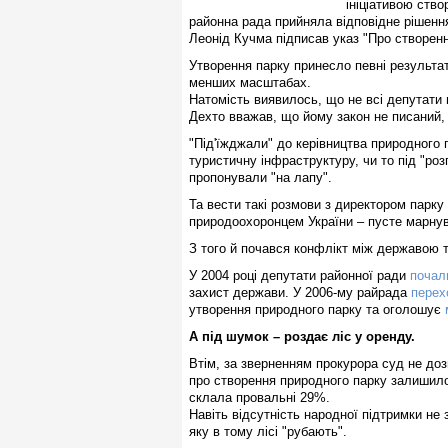
ініціативою ство
районна рада прийняла відповідне рішення
Леонід Кучма підписав указ "Про створен
Утворення парку принесло певні результа
менших масштабах.
Натомість виявилось, що не всі депутати 
Дехто вважав, що йому закон не писаний, 
"Під'їжджали" до керівництва природного па
туристичну інфраструктуру, чи то під "роз
пропонували "на лапу".
Та вести такі розмови з директором пар
природоохоронцем України – пусте марнув
З того й почався конфлікт між державою 
У 2004 році депутати районної ради
почал
захист держави. У 2006-му райрада
перех
утворення природного парку та оголошує
А під шумок – роздає ліс у оренду.
Втім, за зверненням прокурора суд не доз
про створення природного парку залишило
склала провальні 29%.
Навіть відсутність народної підтримки не з
яку в тому лісі "рубають".