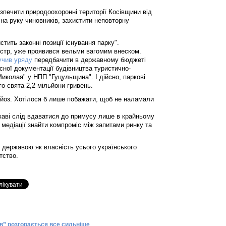
зпечити природоохоронні території Косівщини від
 на руку чиновників, захистити неповторну
стить законні позиції існування парку".
ністр, уже проявився вельми вагомим внеском.
учив уряду
передбачити в державному бюджеті
ної документації будівництва туристично-
иколая" у НПП "Гуцульщина". І дійсно, паркові
о свята 2,2 мільйони гривень.
йоз. Хотілося б лише побажати, щоб не наламали
ржаві слід вдаватися до примусу лише в крайньому
медіації знайти компроміс між запитами ринку та
державою як власність усього українського
тство.
в” розгорається все сильніше