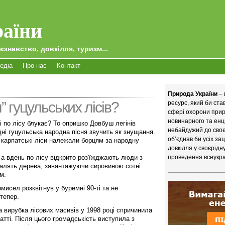
аїни
єзнавство, довкілля, туризм...
едіа
Про нас
Контакт
Природа України
– 
” гуцульських лісів?
ресурс, який би ст
сфері охорони приро
новинарного та енц
і по лісу блукає? То опришко Довбуш легінів
небайдужий до своєї
дні гуцульська народна пісня звучить як знущання.
об’єднав би усіх за
 карпатські ліси належали борцям за народну
довкілля у своєрідн
, а вдень по лісу відкрито роз'їжджають люди з
проведення всеукра
алять дерева, завантажуючи сировиною сотні
м.
исел розквітнув у буремні 90-ті та не
тепер.
 вирубка лісових масивів у 1998 році спричинила
атті. Після цього громадськість виступила з