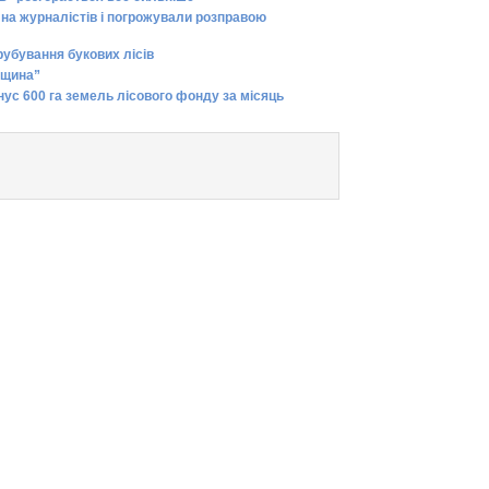
на журналістів і погрожували розправою
рубування букових лісів
ьщина”
інус 600 га земель лісового фонду за місяць