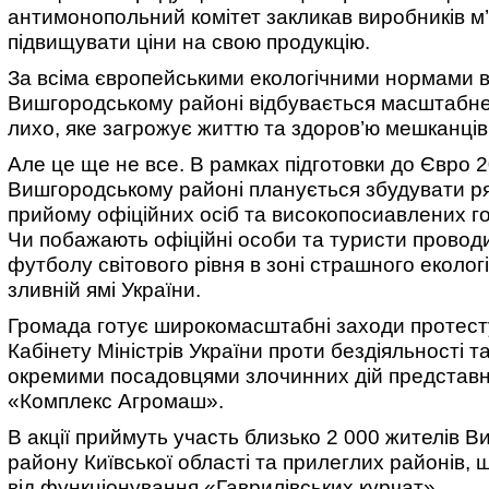
антимонопольний комітет закликав виробників м’
підвищувати ціни на свою продукцію.
За всіма європейськими екологічними нормами 
Вишгородському районі відбувається масштабне
лихо, яке загрожує життю та здоров’ю мешканців 
Але це ще не все. В рамках підготовки до Євро 
Вишгородському районі планується збудувати ряд
прийому офіційних осіб та високопосиавлених г
Чи побажають офіційні особи та туристи провод
футболу світового рівня в зоні страшного еколог
зливній ямі України.
Громада готує широкомасштабні заходи протесту
Кабінету Міністрів України проти бездіяльності 
окремими посадовцями злочинних дій представн
«Комплекс Агромаш».
В акції приймуть участь близько 2 000 жителів 
району Київської області та прилеглих районів,
від функціонування «Гаврилівських курчат».