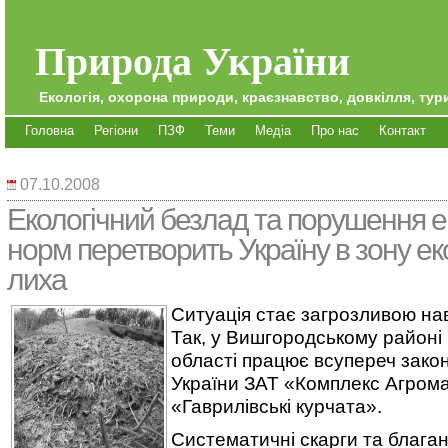
Природа України
Екологія, охорона природи, краєзнавство, довкілля, тури
Головна
Регіони
ПЗФ
Теми
Медіа
Про нас
Контакт
07.10.2008
Екологічний безлад та порушення е
норм перетворить Україну в зону ек
лиха
Ситуація стає загрозливою наві
Так, у Вишгородському районі 
області працює всупереч зако
України ЗАТ «Комплекс Агром
«Гаврилівські курчата».
Систематичні скарги та блага