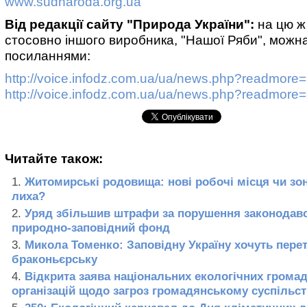
www.sudnaroda.org.ua
Від редакції сайту "Природа України":
на цю ж
стосовно іншого виробника, "Нашої Ряби", можн
посиланнями:
http://voice.infodz.com.ua/ua/news.php?readmore
http://voice.infodz.com.ua/ua/news.php?readmore
Читайте також:
Житомирські родовища: нові робочі місця чи зон
лиха?
Уряд збільшив штрафи за порушення законодавс
природно-заповідний фонд
Микола Томенко: Заповідну Україну хочуть пере
браконьєрську
Відкрита заява національних екологічних грома
організацій щодо загроз громадянському суспільст