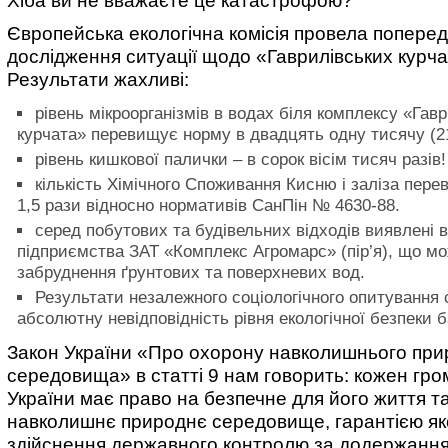
Хіба ви не вважаєте це катастрофою?
Європейська екологічна комісія провела попере
дослідження ситуації щодо «Гаврилівських курча
Результати жахливі:
рівень мікроорганізмів в водах біля комплексу «Гавр
курчата» перевищує норму в двадцять одну тисячу (2
рівень кишкової палички – в сорок вісім тисяч разів!
кількість Хімічного Споживання Кисню і заліза пер
1,5 рази відносно нормативів СанПін № 4630-88.
серед побутових та будівельних відходів виявлені 
підприємства ЗАТ «Комплекс Агромарс» (пір’я), що м
забруднення ґрунтових та поверхневих вод.
Результати незалежного соціологічного опитування 
абсолютну невідповідність рівня екологічної безпеки 
Закон України «Про охорону навколишнього при
середовища» в статті 9 нам говорить: кожен гр
України має право на безпечне для його життя т
навколишнє природнє середовище, гарантією як
здійснення державного контролю за додержанн