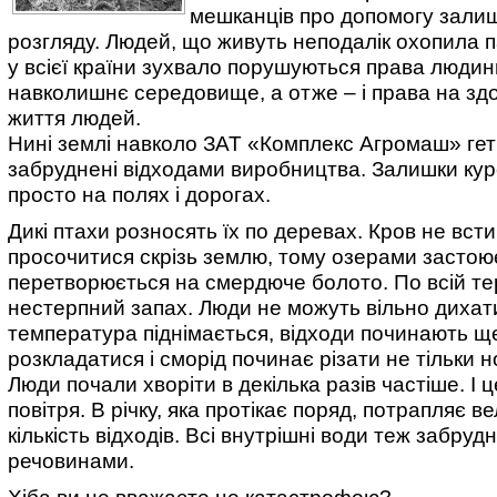
мешканців про допомогу зали
розгляду. Людей, що живуть неподалік охопила п
у всієї країни зухвало порушуються права людин
навколишнє середовище, а отже – і права на здо
життя людей.
Нині землі навколо ЗАТ «Комплекс Агромаш» геть
забруднені відходами виробництва. Залишки ку
просто на полях і дорогах.
Дикі птахи розносять їх по деревах. Кров не всти
просочитися скрізь землю, тому озерами застоює
перетворюється на смердюче болото. По всій тер
нестерпний запах. Люди не можуть вільно дихат
температура піднімається, відходи починають щ
розкладатися і сморід починає різати не тільки но
Люди почали хворіти в декілька разів частіше. І це
повітря. В річку, яка протікає поряд, потрапляє в
кількість відходів. Всі внутрішні води теж забру
речовинами.