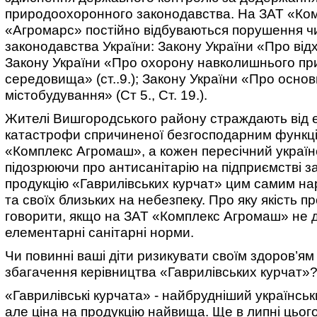
природоохоронного законодавства. На ЗАТ «Ко
«Агромарс» постійно відбуваються порушення ч
законодавства України: Закону України «Про відхо
Закону України «Про охорону навколишнього пр
середовища» (ст..9.); Закону України «Про основ
містобудування» (Ст 5., Ст. 19.).
Жителі Вишгородського району страждають від е
катастрофи спричиненої безгосподарним функц
«Комплекс Агромаш», а кожен пересічний україн
підозрюючи про антисанітарію на підприємстві з
продукцію «Гаврилівських курчат» цим самим н
та своїх близьких на небезпеку. Про яку якість п
говорити, якщо на ЗАТ «Комплекс Агромаш» не
елементарні санітарні норми.
Чи повинні ваші діти ризикувати своїм здоров’ям
збагачення керівництва «Гаврилівських курчат»
«Гаврилівські курчата» - найбрудніший українськ
але ціна на продукцію найвища. Ще в липні цьог