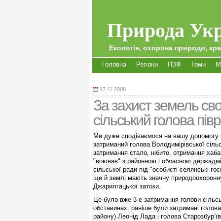
Природа Укр
Екологія, охорона природи, кра
Головна
Регіони
ПЗФ
Теми
М
17.11.2008
За захист земель сво
сільський голова пів
Ми дуже сподіваємося на вашу допомогу і 
затриманий голова Володимірівської сіль
затримання стало, нібито, отримання хаба
"воював" з районною і обласною держадмі
сільської ради під "особисті селянські го
ще й землі мають значну природоохоронну
Джарилгацької затоки.
Це було вже 3-е затримання голови сільсь
обставинах: раніше були затримані голова
району) Леонід Лада і голова Старозбур’їв