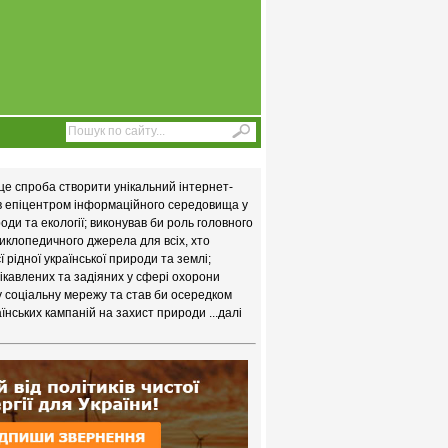
це спроба створити унікальний інтернет-
ав епіцентром інформаційного середовища у
ди та екології; виконував би роль головного
иклопедичного джерела для всіх, хто
 рідної української природи та землі;
цікавлених та задіяних у сфері охорони
у соціальну мережу та став би осередком
їнських кампаній на захист природи
...далі