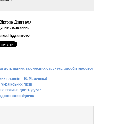
 Віктора Дригваля;
тупне засідання;
йла Підгайного
а до владних та силових структур, засобів масової
их плавнів – В. Маруняка!
 українських лісів
ва поки не дасть дуба!
одного заповідника