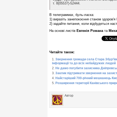
т. 8(05537)-52444.
В телеграммах, буль-ласка:
1) виразіть занепокоєння станом здоров'я
2) задайте питання, коли відбудеться нас
На основі листів
Евгенія Романа
та
Миха
Читайте також:
Звернення громади села Стара Збур’ївк
інформації та до всіх небайдужих людей
Не дамо погубити захисника Дніпровськ
Заклик підтримати звернення на захист
Найстаріший 700-річний мешканець Киє
Розширення території Канівського прир
Автор