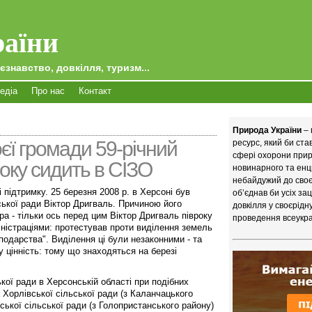
аїни
єзнавство, довкілля, туризм...
едіа
Про нас
Контакт
Природа України
– 
єї громади 59-річний
ресурс, який би ст
сфері охорони приро
року сидить в СІЗО
новинарного та енц
небайдужий до своєї
підтримку. 25 березня 2008 р. в Херсоні був
об’єднав би усіх за
ської ради Віктор Дригваль. Причиною його
довкілля у своєрідн
ра - тільки ось перед цим Віктор Дригваль півроку
проведення всеукра
ністраціями: протестував проти виділення земель
сподарства". Виділення ці були незаконними - та
 цінність: тому що знаходяться на березі
кої ради в Херсонській області при подібних
 Хорлівської сільської ради (з Каланчацького
ської сільської ради (з Голопристанського району)