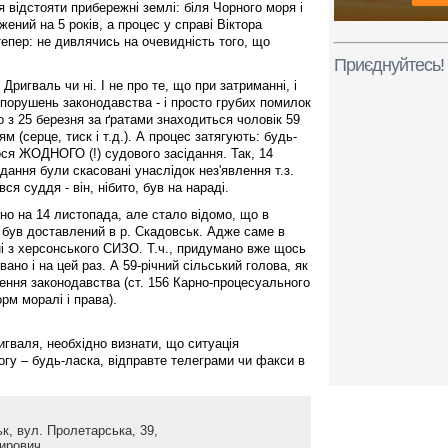
 відстояти прибережні землі: біля Чорного моря і
ений на 5 років, а процес у справі Віктора
тепер: не дивлячись на очевидність того, що
Приєднуйтесь!
Дригваль чи ні. І не про те, що при затриманні, і
порушень законодавства - і просто грубих помилок
о з 25 березня за ґратами знаходиться чоловік 59
м (серце, тиск і т.д.). А процес затягують: будь-
ся ЖОДНОГО (!) судового засідання. Так, 14
ідання були скасовані унаслідок нез'явлення т.з.
вся суддя - він, нібито, був на нараді.
но на 14 листопада, але стало відомо, що в
е був доставлений в р. Скадовськ. Адже саме в
ні з херсонського СИЗО. Т.ч., придумано вже щось
ано і на цей раз. А 59-річний сільський голова, як
шення законодавства (ст. 156 Карно-процесуального
рм моралі і права).
игваля, необхідно визнати, що ситуація
гу – будь-ласка, відправте телеграми чи факси в
к, вул. Пролетарська, 39,
ирович,