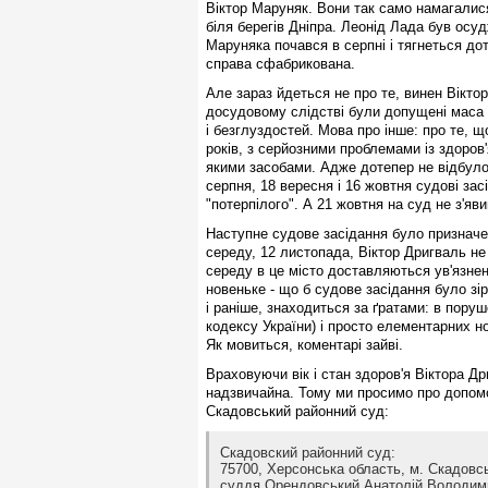
Віктор Маруняк. Вони так само намагалися
біля берегів Дніпра.
Леонід Лада був осудж
Маруняка почався в серпні і тягнеться до
справа сфабрикована.
Але зараз йдеться не про те, винен Віктор 
досудовому слідстві були допущені маса 
і безглуздостей. Мова про інше: про те, щ
років, з серйозними проблемами із здоров'я
якими засобами. Адже дотепер не відбуло
серпня, 18 вересня і 16 жовтня судові зас
"потерпілого". А 21 жовтня на суд не з'яви
Наступне судове засідання було призначе
середу, 12 листопада, Віктор Дригваль н
середу в це місто доставляються ув'язне
новеньке - що б судове засідання було зірв
і раніше, знаходиться за ґратами: в пору
кодексу України) і просто елементарних но
Як мовиться, коментарі зайві.
Враховуючи вік і стан здоров'я Віктора Др
надзвичайна. Тому ми просимо про допомо
Скадовський районний суд:
Скадовский районний суд:
75700, Херсонська область, м. Скадовсь
суддя Орендовський Анатолій Володим