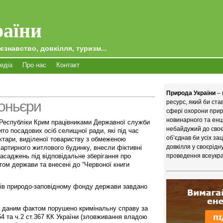
аїни
єзнавство, довкілля, туризм...
едіа
Про нас
Контакт
Природа України
– 
оньєри
ресурс, який би ст
сфері охорони приро
новинарного та енц
Республіки Крим працівниками Державної служби
небайдужий до своєї
то посадових осіб селищної ради, які під час
об’єднав би усіх за
ктари, виділеної товариству з обмеженою
довкілля у своєрідн
вартирного житлового будинку, внесли фіктивні
насаджень під відповідальне зберігання про
проведення всеукра
стом держави та внесені до “Червоної книги
ків природо-заповідному фонду держави завдано
а даним фактом порушено кримінальну справу за
64 та ч.2 ст.367 КК України (зловживання владою