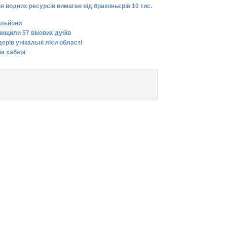
я водних ресурсів вимагав від браконьєрів 10 тис.
ільйони
нищили 57 вікових дубів
ерів унікальні ліси області
а хабарі