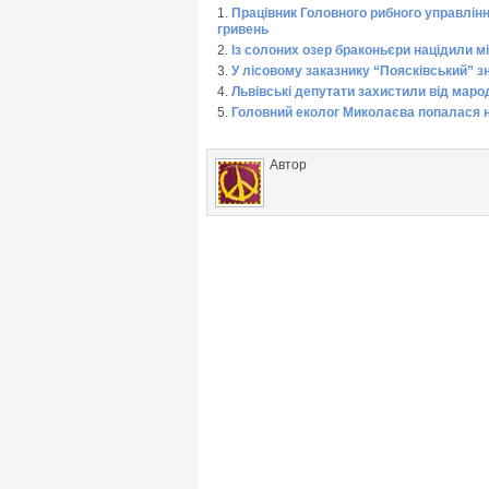
Працівник Головного рибного управлінн
гривень
Із солоних озер браконьєри націдили м
У лісовому заказнику “Поясківський” з
Львівські депутати захистили від марод
Головний еколог Миколаєва попалася н
Автор