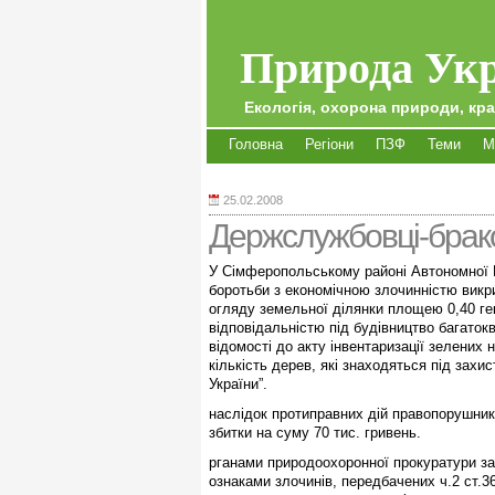
Природа Укр
Екологія, охорона природи, кра
Головна
Регіони
ПЗФ
Теми
М
25.02.2008
Держслужбовці-брак
У Сімферопольському районі Автономної 
боротьби з економічною злочинністю викри
огляду земельної ділянки площею 0,40 ге
відповідальністю під будівництво багаток
відомості до акту інвентаризації зелених 
кількість дерев, які знаходяться під захи
України”.
наслідок протиправних дій правопорушни
збитки на суму 70 тис. гривень.
рганами природоохоронної прокуратури з
ознаками злочинів, передбачених ч.2 ст.3