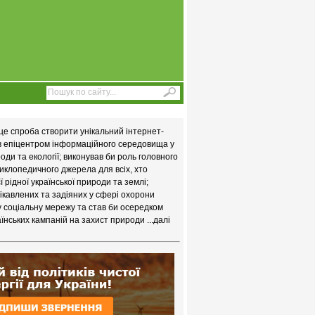
це спроба створити унікальний інтернет-
ав епіцентром інформаційного середовища у
ди та екології; виконував би роль головного
иклопедичного джерела для всіх, хто
 рідної української природи та землі;
цікавлених та задіяних у сфері охорони
у соціальну мережу та став би осередком
їнських кампаній на захист природи
...далі