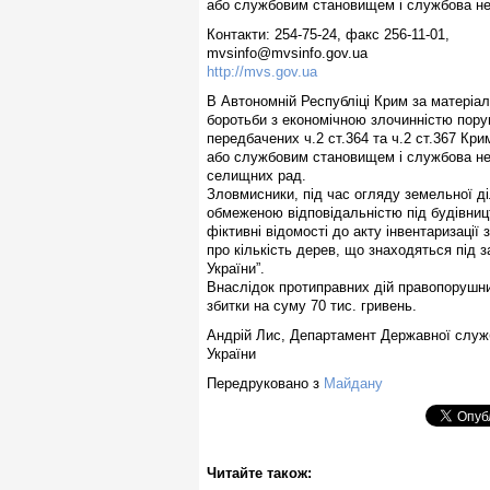
або службовим становищем і службова не
Контакти: 254-75-24, факс 256-11-01,
mvsinfo@mvsinfo.gov.ua
http://mvs.gov.ua
В Автономній Республіці Крим за матеріа
боротьби з економічною злочинністю пору
передбачених ч.2 ст.364 та ч.2 ст.367 Кр
або службовим становищем і службова нед
селищних рад.
Зловмисники, під час огляду земельної ді
обмеженою відповідальністю під будівниц
фіктивні відомості до акту інвентаризації
про кількість дерев, що знаходяться під 
України”.
Внаслідок протиправних дій правопорушн
збитки на суму 70 тис. гривень.
Андрій Лис, Департамент Державної служ
України
Передруковано з
Майдану
Читайте також: