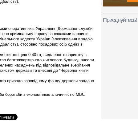
дбалість).
Приєднуйтесь!
лами оперативників Управління Державної служби
шено кримінальну справу за ознаками злочинів,
имінального кодексу України (зловживання владою
балість), стосовно посадових осіб однієї з
лянки площею 0,40 га, виділеної товариству з
тво багатоквартирного житлового будинку, внесли
 зелених насаджень під відповідальне зберігання
захистом держави та внесені до “Червоної книги
иків природо-заповідному фонду держави завдано
би боротьби з економічною злочинністю МВС