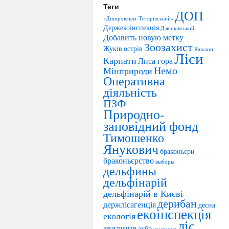
Теги
ДОП
«Дніпровсько-Тетерівський»
Держекоінспекція
Дзвінківський
Добавить новую метку
Зоозахист
Жуків острів
Кажани
Ліси
Карпати
Лиса гора
Немо
Мінприроди
Оперативна
діяльність
ПЗФ
Природно-
заповідний фонд
Тимошенко
Янукович
браконьєри
браконьєрство
выборы
дельфины
дельфінарій
дельфінарій в Києві
дерибан
держлісагенція
десна
екоінспекція
екологія
ліс
звалище
зубр