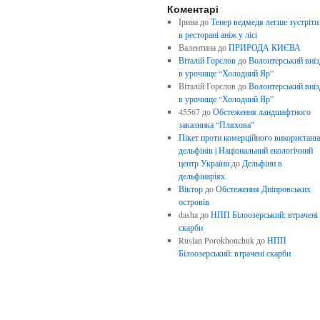
Коментарі
Ірина
до
Тепер ведмедя легше зустріти
в ресторані аніж у лісі
Валентина
до
ПРИРОДА КИЄВА
Віталій Горєлов
до
Волонтерський виїз
в урочище “Холодний Яр”
Віталій Горєлов
до
Волонтерський виїз
в урочище “Холодний Яр”
45567
до
Обстеження ландшафтного
заказника “Пляхова”
Пікет проти комерційного використанн
дельфінів | Національний екологічний
центр України
до
Дельфіни в
дельфінаріях
Віктор
до
Обстеження Дніпровських
островів
dasha
до
НПП Білоозерський: втрачені
скарби
Ruslan Porokhonchuk
до
НПП
Білоозерський: втрачені скарби