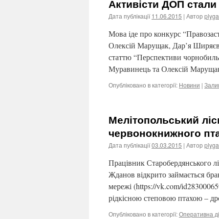
Активісти ДОП стали
Дата публікації
11.06.2015
| Автор
plyga
Мова іде про конкурс “Правозаст
Олексій Марущак, Дар’я Ширяєв
статтю “Перспективи чорнобильс
Муравинець та Олексій Марущак
Опубліковано в категорії:
Новини
|
Зали
Мелітопольський ліс
червонокнижного пта
Дата публікації
03.03.2015
| Автор
plyga
Працівник Старобердянського лі
Жданов відкрито займається брак
мережі (https://vk.com/id28300065
рідкісною степовою птахою – д
Опубліковано в категорії:
Оперативна ді