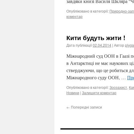
завдяки книзі Василя Шкляра “
Опубліковано в категорії:
Природно-зап
коментар
Кити будуть жити !
Дата публікації
02.04.2014
| Автор
plyga
Міжнародний суд ООН в Гаазі по
в Антарктиці не має наукових ці
стверджуючи, що це робиться дл
Міжнародного суду ООН, …
Пр
Опубліковано в категорії:
Зоозахист
,
Ка
Новини
|
Залишити коментар
←
Попередні записи