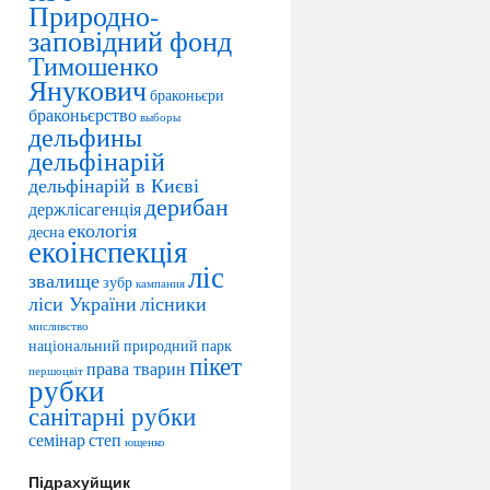
Природно-
заповідний фонд
Тимошенко
Янукович
браконьєри
браконьєрство
выборы
дельфины
дельфінарій
дельфінарій в Києві
дерибан
держлісагенція
екологія
десна
екоінспекція
ліс
звалище
зубр
кампания
ліси України
лісники
мисливство
національний природний парк
пікет
права тварин
першоцвіт
рубки
санітарні рубки
семінар
степ
ющенко
Підрахуйщик