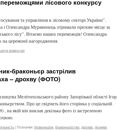
 переможцями лісового конкурсу
осування та управління в лісовому секторі України”.
а і Олександра Муравинець отримали призове місце за
ького лісу”. Вітаємо наших переможців! Олександра
 на церемонії нагородження.
шити коментар
ник-браконьєр застрілив
ха – дрохву (ФОТО)
сництва Мелітопольського району Запорізької області Ігор
оньєрством. Про це свідчить його сторінка у соціальній
9) , на якій він виклав декілька фото із застреленою
рохвою.
яльність
|
Позначки:
браконьєри
,
браконьєрство
,
дрохва
,
лісники
,