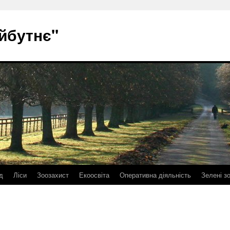
йбутнє"
д
Ліси
Зоозахист
Екоосвіта
Оперативна діяльність
Зелені з