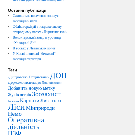
Останні публікації
Самовільне поселення знищує
заповідний парк
Обліки орхідей в національному
природному парку «Пирятинський»
Волонтерський виїзд в урочище
“Холодний Яр”
В гостях у Львівських колег
У Києві виявлені “безхозні”
заповідні території
Теги
ДОП
«Дніпровсько-Тетерівський»
Держекоінспекція
Дзвінківський
Добавить новую метку
Зоозахист
Жуків острів
Карпати
Лиса гора
Кажани
Ліси
Мінприроди
Немо
Оперативна
діяльність
ПЗФ