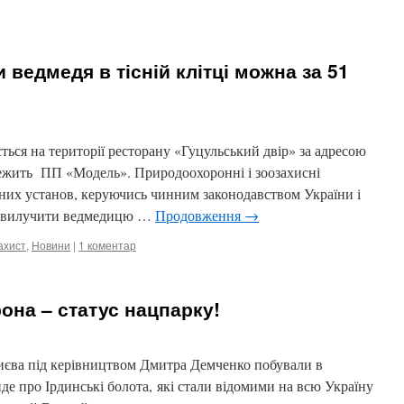
 ведмедя в тісній клітці можна за 51
ться на території ресторану «Гуцульський двір» за адресою
алежить ПП «Модель». Природоохоронні і зоозахисні
вних установ, керуючись чинним законодавством України і
м вилучити ведмедицю …
Продовження
→
ахист
,
Новини
|
1 коментар
на – статус нацпарку!
иєва під керівництвом Дмитра Демченко побували в
де про Ірдинські болота, які стали відомими на всю Україну