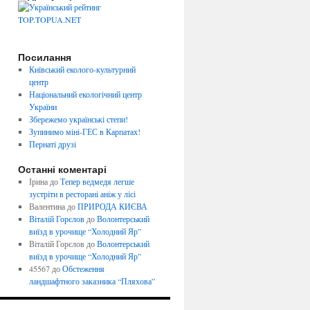
Посилання
Київський еколого-культурний
центр
Національний екологічний центр
України
Збережемо українські степи!
Зупинимо міні-ГЕС в Карпатах!
Пернаті друзі
Останні коментарі
Ірина
до
Тепер ведмедя легше
зустріти в ресторані аніж у лісі
Валентина
до
ПРИРОДА КИЄВА
Віталій Горєлов
до
Волонтерський
виїзд в урочище “Холодний Яр”
Віталій Горєлов
до
Волонтерський
виїзд в урочище “Холодний Яр”
45567
до
Обстеження
ландшафтного заказника “Пляхова”