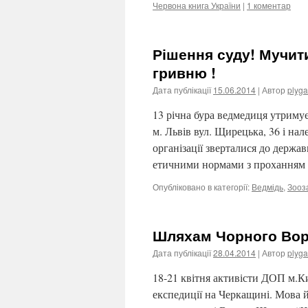
Червона книга України
|
1 коментар
Рішення суду! Мучити
гривню !
Дата публікації
15.06.2014
| Автор
plyga
13 річна бура ведмедиця утримує
м. Львів вул. Щирецька, 36 і н
організації зверталися до держа
етичними нормами з прохання
Опубліковано в категорії:
Ведмідь
,
Зооз
Шляхам Чорного Воро
Дата публікації
28.04.2014
| Автор
plyga
18-21 квітня активісти ДОП м.К
експедиції на Черкащині. Мова й