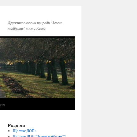
Дружина охорони природи "Зелене
майбутнє" міста Києва
они
Розділи
Що таке ДОП?
Що таке ДОП “Зелене майбутнє”?