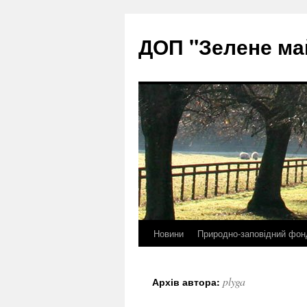
ДОП "Зелене ма
Новини
Природно-заповідний фон
Перейти
до
plyga
Архів автора:
контенту