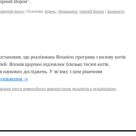
Чорний Ворон”.
овідний фонд
|
Позначки:
Ірдинь
,
Черкащина
,
Чорний Ворон
|
Залишити
становив, що реалізована Японією програма з вилову китів
лей. Японія щорічно відловлює близько тисячі китів,
я наукових досліджень. У зв’язку з цим рішенням
одовження
→
мпанія проти комерційного використання дельфінів в дельфінаріях
,