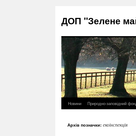
ДОП "Зелене ма
Новини
Природно-заповідний фон
Перейти
до
екоінспекція
Архів позначки:
контенту