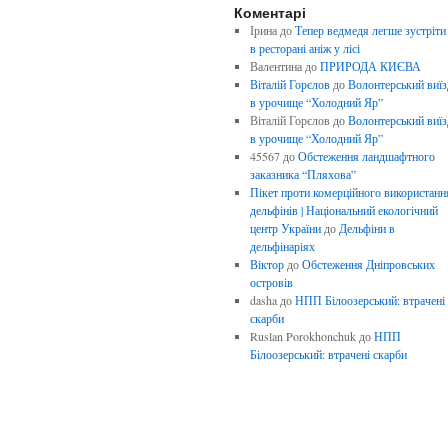
Коментарі
Ірина
до
Тепер ведмедя легше зустріти
в ресторані аніж у лісі
Валентина
до
ПРИРОДА КИЄВА
Віталій Горєлов
до
Волонтерський виїз
в урочище “Холодний Яр”
Віталій Горєлов
до
Волонтерський виїз
в урочище “Холодний Яр”
45567
до
Обстеження ландшафтного
заказника “Пляхова”
Пікет проти комерційного використанн
дельфінів | Національний екологічний
центр України
до
Дельфіни в
дельфінаріях
Віктор
до
Обстеження Дніпровських
островів
dasha
до
НПП Білоозерський: втрачені
скарби
Ruslan Porokhonchuk
до
НПП
Білоозерський: втрачені скарби