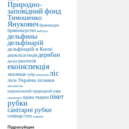
Природно-
заповідний фонд
Тимошенко
Янукович
браконьєри
браконьєрство
выборы
дельфины
дельфінарій
дельфінарій в Києві
дерибан
держлісагенція
екологія
десна
екоінспекція
ліс
звалище
зубр
кампания
ліси України
лісники
мисливство
національний природний парк
пікет
права тварин
першоцвіт
рубки
санітарні рубки
семінар
степ
ющенко
Підрахуйщик