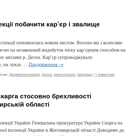
екції побачити кар’єр і звалище
інспекції поповнилась новим листом. Восени ми з колегами
каргою на незаконний видобуток піску кар’єрним способом на
аю заплави р. Десна. Кар’єр супроводжувало
е, на луках …
Продовження
→
ачки:
Держекоінспекція
,
десна
,
екоінспекція
,
звалище
|
1 коментар
скарга стосовно брехливості
ирській області
спекції України Генеральна прокуратура України Скарга на
чної інспекції України в Житомирській області Доводимо до