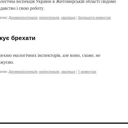
логічна інспекція України в Житомирській області свідомо
давство і свою роботу.
ачки:
Держекоінспекція
,
екоінспекція
,
звалище
|
Залишити коментар
жує брехати
ехню екологічних інспекторів, але вони, схоже, не
вжуємо.
ачки:
Держекоінспекція
,
екоінспекція
,
звалище
|
1 коментар