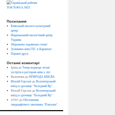
Посилання
Київський еколого-культурний
центр
Національний екологічний центр
України
Збережемо українські степи!
Зупинимо міні-ГЕС в Карпатах!
Пернаті друзі
Останні коментарі
Ірина
до
Тепер ведмедя легше
зустріти в ресторані аніж у лісі
Валентина
до
ПРИРОДА КИЄВА
Віталій Горєлов
до
Волонтерський
виїзд в урочище “Холодний Яр”
Віталій Горєлов
до
Волонтерський
виїзд в урочище “Холодний Яр”
45567
до
Обстеження
ландшафтного заказника “Пляхова”