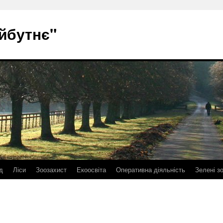
йбутнє"
д
Ліси
Зоозахист
Екоосвіта
Оперативна діяльність
Зелені з