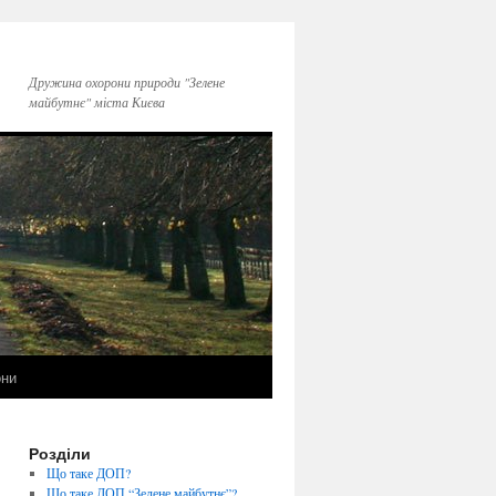
Дружина охорони природи "Зелене
майбутнє" міста Києва
они
Розділи
Що таке ДОП?
Що таке ДОП “Зелене майбутнє”?