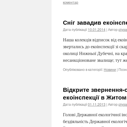
коментар
Сніг завадив екоінсп
Дата публікації
10.01.2014
| Автор
plyga
Наша колекція відписок від еко
звертались до екоінспекції зі с
околиці Нижньої Дубечні, на кр
несанкціоноване звалище; тут ж
Опубліковано в категорії:
Новини
|
Позн
Відкрите звернення-
екоінспекції в Житом
Дата публікації
01.11.2013
| Автор
plyga
Голові Державної екологічної ін
бездіяльність Державної екологі