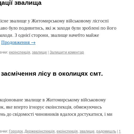
дації звалища
існе звалище у Житомирському військовому лісгоспі
каво було подивитись, які ж заходи були зроблені по його
взаходи. З однієї сторони, звалище начебто майже
…
Продовження
→
ачки:
екоінспекція
,
звалище
|
Залишити коментар
 засмічення лісу в околицях смт.
нкціоноване звалище в Житомирському військовому
док, яке вперто ігнорує екоінспекція, обмежуючись
ень до свідомості чиновників вдалося достукатися, і ми
ачки:
Городок
,
Держекоінспекція
,
екоінспекція
,
звалище
,
радомишль
|
1