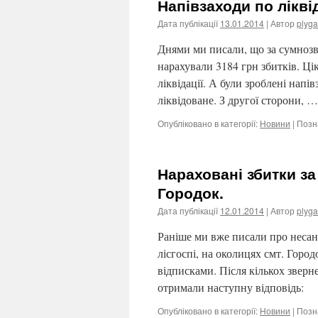
Напівзаходи по лікві
Дата публікації
13.01.2014
| Автор
plyga
Днями ми писали, що за сумнозв
нарахували 3184 грн збитків. Ці
ліквідації. А були зроблені напі
ліквідоване. З другої сторони, 
Опубліковано в категорії:
Новини
|
Позн
Нараховані збитки за
Городок.
Дата публікації
12.01.2014
| Автор
plyga
Раніше ми вже писали про неса
лісгоспі, на околицях смт. Горо
відписками. Після кількох зверн
отримали наступну відповідь:
Опубліковано в категорії:
Новини
|
Позн