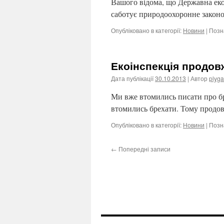
Вашого відома, що Державна еко
саботує природоохоронне законо
Опубліковано в категорії:
Новини
|
Позн
Екоінспекція продов
Дата публікації
30.10.2013
| Автор
plyga
Ми вже втомились писати про бр
втомились брехати. Тому продо
Опубліковано в категорії:
Новини
|
Позн
←
Попередні записи