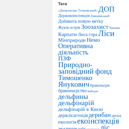
Теги
ДОП
«Дніпровсько-Тетерівський»
Держекоінспекція
Дзвінківський
Добавить новую метку
Зоозахист
Жуків острів
Кажани
Ліси
Карпати
Лиса гора
Немо
Мінприроди
Оперативна
діяльність
ПЗФ
Природно-
заповідний фонд
Тимошенко
Янукович
браконьєри
браконьєрство
выборы
дельфины
дельфінарій
дельфінарій в Києві
дерибан
держлісагенція
десна
екоінспекція
екологія
ліс
звалище
зубр