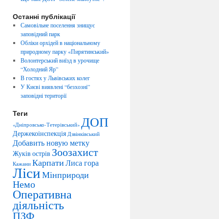
Останні публікації
Самовільне поселення знищує
заповідний парк
Обліки орхідей в національному
природному парку «Пирятинський»
Волонтерський виїзд в урочище
“Холодний Яр”
В гостях у Львівських колег
У Києві виявлені “безхозні”
заповідні території
Теги
ДОП
«Дніпровсько-Тетерівський»
Держекоінспекція
Дзвінківський
Добавить новую метку
Зоозахист
Жуків острів
Карпати
Лиса гора
Кажани
Ліси
Мінприроди
Немо
Оперативна
діяльність
ПЗФ