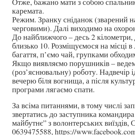
Отже, бажано мати з собою спальник
каремата.
Режим. Зранку сніданок (зварений н
черговими). Далі виходимо на охорон
До найближчого – десь 2 кілометри,
близько 10. Розміщуємося на місці в 
багаття, п’ємо чай, групками обходи
Якщо виявляємо порушників – ведем
(роз’яснювальну) роботу. Надвечір і
вечерю біля вогнища, а після культур
програми лягаємо спати.
За всіма питаннями, в тому числі зап
звертатись до заступника командир
майбутнє” з волонтерських виїздів, 
0639475588, https://www.facebook.com