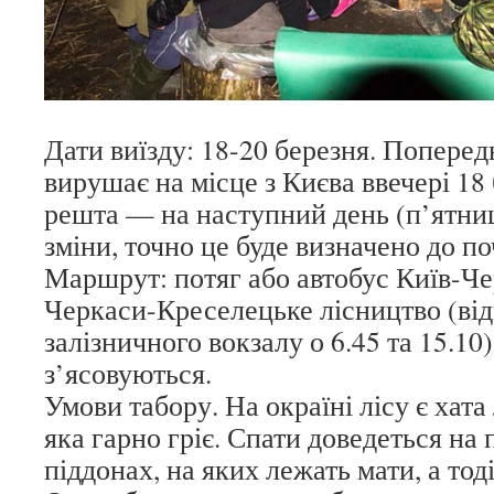
Дати виїзду: 18-20 березня. Попере
вирушає на місце з Києва ввечері 18 
решта — на наступний день (п’ятни
зміни, точно це буде визначено до по
Маршрут: потяг або автобус Київ-Че
Черкаси-Креселецьке лісництво (від
залізничного вокзалу о 6.45 та 15.10
з’ясовуються.
Умови табору. На окраїні лісу є хата
яка гарно гріє. Спати доведеться на п
піддонах, на яких лежать мати, а тод