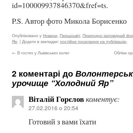
id=100009937846370&fref=ts.
P.S. Автор фото Микола Борисенко
Опубліковано у
Новини
,
Першоцвіт
,
Природно-заповідний фо
Яр
. | Додати в закладки:
постійне посилання на публікацію
.
←
В гостях у Львівських колег
Обліки о
2 коментарі до
Волонтерськи
урочище “Холодний Яр”
Віталій Горєлов
коментує:
27.02.2016 о 20:54
Готовий з вами їхати