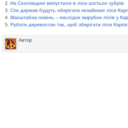
На Сколівщині випустили в ліси шістьох зубрів
Сім держав будуть оберігати незаймані ліси Кар
Масштабна повінь – наслідок вирубки лісів у Ка
Рубати деревостан так, щоб зберігати ліси Карпа
Автор