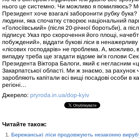
нього це системно. Чи можливо я помиляюсь? 
Президент хоче взагалі заборонити рубку бука?
людини, яка спочатку створює національний пар
«Голосіївський» (після 20-річної боротьби), а піс
підписує Указ про скорочення його площі, начебт
побуждений», віддати букові ліси в ненажерлив
«лісових господарів» не проблема. А, можливо, 
випадку треба ще згадати відоме ім’я голови Се
Президента Віктора Балоги, який є негласним «
Закарпатської області. Ми ж знаємо, за рахунок 
заробляють капітали всі вищі посадові особи в 
регіоні…
Джерело:
pryroda.in.ua/dop-kyiv
Читайте також:
Бережанські ліси продовжують незаконно вируб