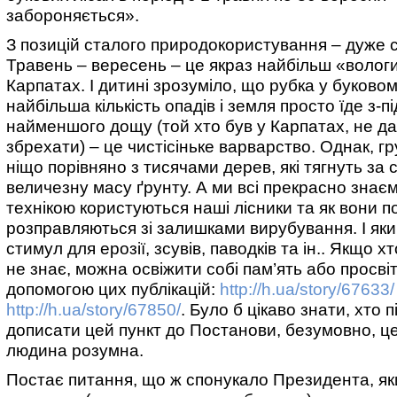
забороняється».
З позицій сталого природокористування – дуже 
Травень – вересень – це якраз найбільш «вологи
Карпатах. І дитині зрозуміло, що рубка у буковому
найбільша кількість опадів і земля просто їде з-під
найменшого дощу (той хто був у Карпатах, не да
збрехати) – це чистісіньке варварство. Однак, гр
ніщо порівняно з тисячами дерев, які тягнуть за
величезну масу ґрунту. А ми всі прекрасно знає
технікою користуються наші лісники та як вони п
розправляються зі залишками вирубування. І яки
стимул для ерозії, зсувів, паводків та ін.. Якщо х
не знає, можна освіжити собі пам’ять або просві
допомогою цих публікацій:
http://h.ua/story/67633/
http://h.ua/story/67850/
. Було б цікаво знати, хто п
дописати цей пункт до Постанови, безумовно, ц
людина розумна.
Постає питання, що ж спонукало Президента, я