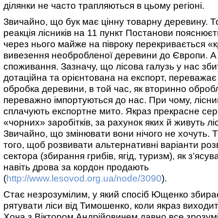
ділянки не часто трапляються в цьому регіоні.
Звичайно, що бук має цінну товарну деревину. Т
реакція лісників на 11 пункт Постанови пояснюєт
через нього майже на півроку перекривається «к
вивезення необробленої деревини до Європи. А 
споживання. Зазначу, що лісова галузь у нас зби
дотаційна та орієнтована на експорт, переважа
обробка деревини, в той час, як вторинно оброб
переважно імпортуються до нас. При чому, лісни
сплачують експортне мито. Якраз прекрасне се
«чорних» заробітків, за рахунок яких й живуть лі
Звичайно, що змінювати вони нічого не хочуть. Т
того, щоб розвивати альтернативні варіанти роз
сектора (збирання грибів, ягід, туризм), як з’ясу
навіть дрова за кордон продають
(
http://www.lesovod.org.ua/node/3090
).
Стає незрозумілим, у який спосіб Ющенко збира
рятувати ліси від Тимошенко, коли якраз виходит
Хоча з Віктором Андрійовичем давно все зрозум