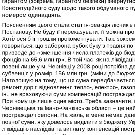
гарантом (зокрема, гарантом безпеки) звернутис
Конституційного суду щодо такого обдуманого пу
номером одинадцять.
Поясненням цього стала стаття-реакція лісників
Постанову. Не буду її переказувати, її можна про
Хотілося б її трошки прокоментувати. Так, зокрема
говориться, що заборона рубок буку з травня по
призведе до «зменшення числа платежів до бюд
фондів на 65,6 млн гр». В той час, як на ліквідаці
повені лише у м. Чернівці у 2008 році потрібна 
субвенція у розмірі 156 млн грн. (зміни до бюджет
Наголошую на тому, що ця сума передбачається
ремонт доріг, відновлення тепло-, електро-, газ
ін., не враховуючи суми компенсацій постраждал
При чому це лише одне місто. Треба зазначити,
Чернівецька та Івано-Фанківська області – це на
постраждалі регіони. На жаль, в мене немає да
повної суми, яку довелось виділити з бюджету Ук
ліквідацію наслідків та виплату конпенсацій по