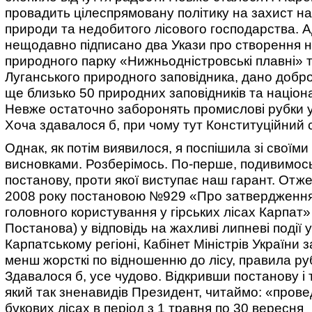
провадить цілеспрямовану політику на захист н
природи та недобитого лісового господарства. 
нещодавно підписано два Укази про створення 
природного парку «Нижньодністровські плавні»
Луганського природного заповідника, дано добр
ще близько 50 природних заповідників та націон
Невже остаточно заборонять промислові рубки 
Хоча здавалося б, при чому тут Конституційний с
Однак, як потім виявилося, я поспішила зі своїм
висновками. Розберімось. По-перше, подивимось
постанову, проти якої виступає наш гарант. Отже
2008 року постановою №929 «Про затвердження
головного користування у гірських лісах Карпат»
Постанова) у відповідь на жахливі липневі події у
Карпатському регіоні, Кабінет Міністрів України з
менш жорсткі по відношенню до лісу, правила ру
Здавалося б, усе чудово. Відкривши постанову і т
який так зненавидів Президент, читаймо: «прове
букових лісах в період з 1 травня по 30 вересня