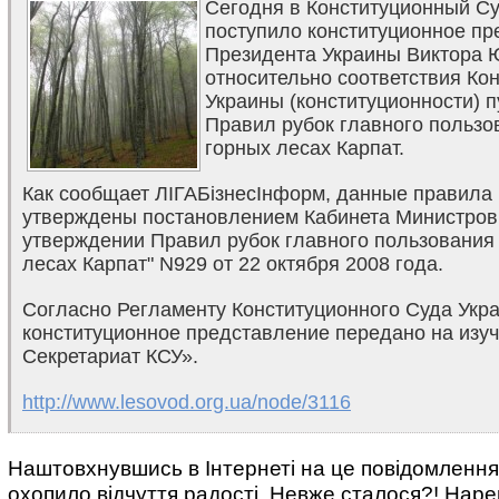
Сегодня в Конституционный С
поступило конституционное п
Президента Украины Виктора
относительно соответствия Ко
Украины (конституционности) п
Правил рубок главного пользо
горных лесах Карпат.
Как сообщает ЛІГАБізнесІнформ, данные правила
утверждены постановлением Кабинета Министров
утверждении Правил рубок главного пользования
лесах Карпат" N929 от 22 октября 2008 года.
Согласно Регламенту Конституционного Суда Укр
конституционное представление передано на изуч
Секретариат КСУ».
http://www.lesovod.org.ua/node/3116
Наштовхнувшись в Інтернеті на це повідомлення
охопило відчуття радості. Невже сталося?! Нар