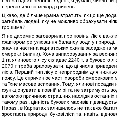
всіх західних регіонів. Однак, я думаю, число ви
перевалило за міліард гривень.
Цікаво, де більше країна втратить, якщо ще дод
загибель людей, яку не можливо обрахувати нія
грошима?
Я не даремно заговорила про повінь. Ліс є важл
фактором регулювання балансу води у природі. 
значна частина карпатських схилів засаджена 
смереки (ялини). Хоча випаровування за весняно
1 га ялинового лісу складає 2240 т, а букового л
2070 т треба враховувати, що ці числа приведені
лісів. Перший тип лісу є неприроднім для нижньо
поясу. Це спричинює часті хвороби смерекових 
та їхнє масове всихання. Тому, ялинові посадки
функціонувати в повній мірі та не затримують во
вагомою причиною страшних наслідків останніх 
такому разі, цінність букових масивів підвищуєть
Наразі, в Карпатах залишилось не так вже багат
зростають природні букові ліси та, навіть, віднов