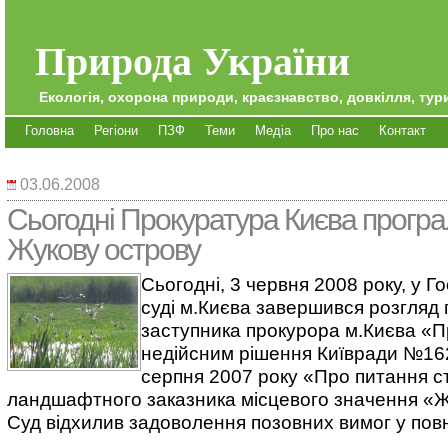
Природа України
Екологія, охорона природи, краєзнавство, довкілля, тури
Головна
Регіони
ПЗФ
Теми
Медіа
Про нас
Контакт
03.06.2008
Сьогодні Прокуратура Києва програ
Жукову острову
Сьогодні, 3 червня 2008 року, у 
суді м.Києва завершився розгляд 
заступника прокурора м.Києва «
недійсним рішення Київради №162
серпня 2007 року «Про питання с
ландшафтного заказника місцевого значення «Жу
Суд відхилив задоволення позовних вимог у повн