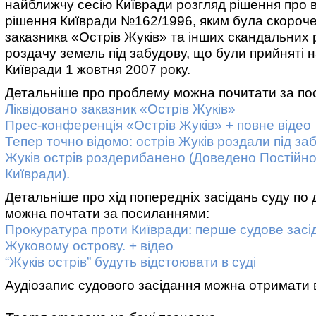
найближчу сесію Київради розгляд рішення про в
рішення Київради №162/1996, яким була скороч
заказника «Острів Жуків» та інших скандальних 
роздачу земель під забудову, що були прийняті на
Київради 1 жовтня 2007 року.
Детальніше про проблему можна почитати за по
Ліквідовано заказник «Острів Жуків»
Прес-конференція «Острів Жуків» + повне відео
Тепер точно відомо: острів Жуків роздали під за
Жуків острів роздерибанено (Доведено Постійно
Київради).
Детальніше про хід попередніх засідань суду по 
можна почтати за посиланнями:
Прокуратура проти Київради: перше судове засі
Жуковому острову. + відео
“Жуків острів” будуть відстоювати в суді
Аудіозапис судового засідання можна отримати 