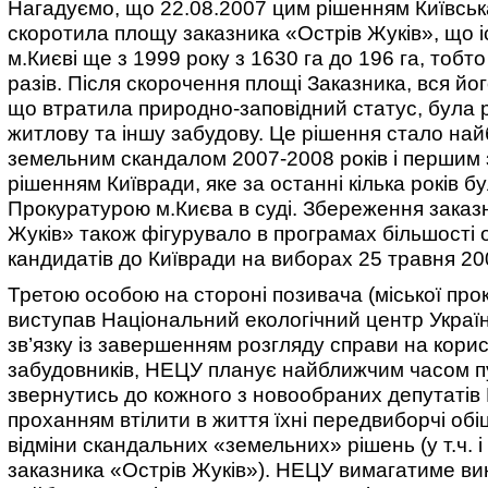
Нагадуємо, що 22.08.2007 цим рішенням Київськ
скоротила площу заказника «Острів Жуків», що і
м.Києві ще з 1999 року з 1630 га до 196 га, тобто
разів. Після скорочення площі Заказника, вся йог
що втратила природно-заповідний статус, була 
житлову та іншу забудову. Це рішення стало на
земельним скандалом 2007-2008 років і першим
рішенням Київради, яке за останні кілька років 
Прокуратурою м.Києва в суді. Збереження заказ
Жуків» також фігурувало в програмах більшості
кандидатів до Київради на виборах 25 травня 20
Третою особою на стороні позивача (міської про
виступав Національний екологічний центр Украї
зв’язку із завершенням розгляду справи на кори
забудовників, НЕЦУ планує найближчим часом п
звернутись до кожного з новообраних депутатів 
проханням втілити в життя їхні передвиборчі об
відміни скандальних «земельних» рішень (у т.ч. 
заказника «Острів Жуків»). НЕЦУ вимагатиме ви