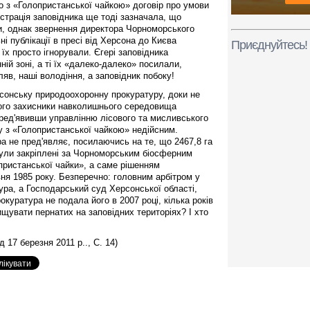
 з «Голопристанської чайкою» договір про умови
страція заповідника ще тоді зазначала, що
и, однак звернення директора Чорноморського
і публікації в пресі від Херсона до Києва
Приєднуйтесь!
їх просто ігнорували. Єгері заповідника
й зоні, а ті їх «далеко-далеко» посилали,
яв, наші володіння, а заповідник побоку!
сонську природоохоронну прокуратуру, доки не
 цього захисники навколишнього середовища
пред'явивши управлінню лісового та мисливського
у з «Голопристанської чайкою» недійсним.
а не пред'являє, посилаючись на те, що 2467,8 га
були закріплені за Чорноморським біосферним
пристанської чайки», а саме рішенням
ня 1985 року. Безперечно: головним арбітром у
ура, а Господарський суд Херсонської області,
куратура не подала його в 2007 році, кілька років
щувати пернатих на заповідних територіях? І хто
д 17 березня 2011 р.., С. 14)