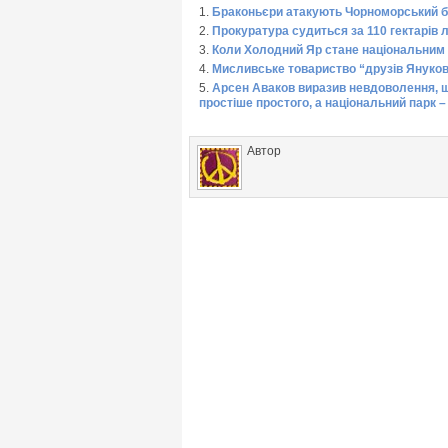
Браконьєри атакують Чорноморський б
Прокуратура судиться за 110 гектарів 
Коли Холодний Яр стане національним
Мисливське товариство “друзів Януков
Арсен Аваков виразив невдоволення, 
простіше простого, а національний парк –
Автор