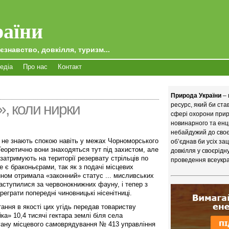
аїни
єзнавство, довкілля, туризм...
едіа
Про нас
Контакт
Природа України
– 
», коли нирки
ресурс, який би ст
сфері охорони приро
новинарного та енц
небайдужий до своєї
ів не знають спокою навіть у межах Чорноморського
об’єднав би усіх за
еоретично вони знаходяться тут під захистом, але
довкілля у своєрідн
затримують на території резервату стрільців по
проведення всеукра
е є браконьєрами, так як з подачі місцевих
ином отримала «законний» статус ... мисливських
аступилися за червонокнижних фауну, і тепер з
еграти попередні чиновницькі нісенітниці.
ання в якості цих угідь передав товариству
а» 10,4 тисячі гектара землі біля села
ргану місцевого самоврядування № 413 управління