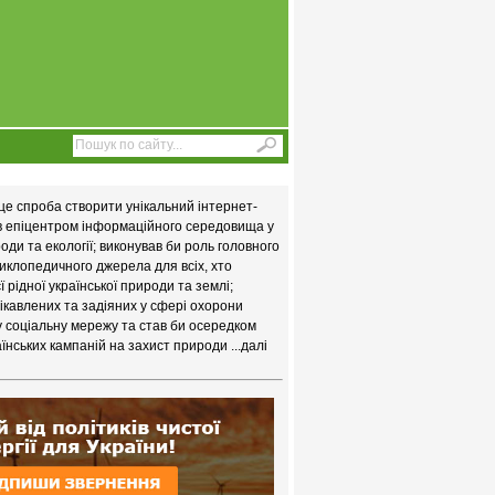
це спроба створити унікальний інтернет-
ав епіцентром інформаційного середовища у
ди та екології; виконував би роль головного
иклопедичного джерела для всіх, хто
 рідної української природи та землі;
цікавлених та задіяних у сфері охорони
у соціальну мережу та став би осередком
їнських кампаній на захист природи
...далі