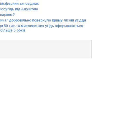
іосферний заповідник
лісоугідь під Алуштою
 парком?
ича” добровільно повернуло Криму лісові угіддя
що 50 тис. га мисливських угідь оформлюються
 більше 5 років