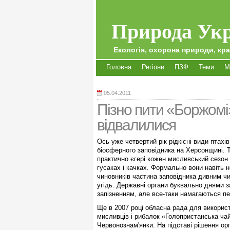
Природа Укр
Екологія, охорона природи, кра
Головна
Регіони
ПЗФ
Теми
М
05.04.2011
Пізно пити «Боржомі
відвалилися
Ось уже четвертий рік рідкісні види птах
біосферного заповідника на Херсонщині. Т
практично єгері кожен мисливський сезон 
гусаках і качках. Формально вони навіть н
чиновників частина заповідника дивним ч
угідь. Державні органи буквально днями з
запізненням, але все-таки намагаються пер
Ще в 2007 році обласна рада для використ
мисливців і рибалок «Голопристанська чайк
Червонознам'янки. На підставі рішення о