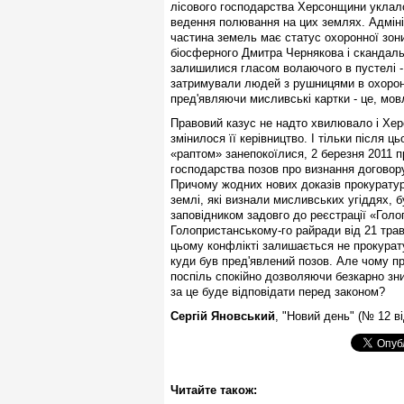
лісового господарства Херсонщини уклало
ведення полювання на цих землях. Адміні
частина земель має статус охоронної зон
біосферного Дмитра Чернякова і скандальн
залишилися гласом волаючого в пустелі - 
затримували людей з рушницями в охоронні
пред'являючи мисливські картки - це, мовл
Правовий казус не надто хвилювало і Хер
змінилося її керівництво. І тільки після
«раптом» занепокоїлися, 2 березня 2011 
господарства позов про визнання договор
Причому жодних нових доказів прокуратур
землі, які визнали мисливських угіддях, 
заповідником задовго до реєстрації «Голо
Голопристанському-го райради від 21 трав
цьому конфлікті залишається не прокурат
куди був пред'явлений позов. Але чому про
поспіль спокійно дозволяючи безкарно зни
за це буде відповідати перед законом?
Сергій Яновський
, "Новий день" (№ 12 ві
Читайте також: