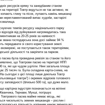
одніх ресурсів кряжу та занедбаним станом
 на території Товтр ведуться не так активно, як
о копають глину та пісок, лупають камінь мешканці
ам нерегламентований випас худоби, застарiлi
ттєзвалища.
iснуючих темпiв ресурсу національного парку
що вiдходiв вiд руйнування нагромадилась така
цементникам на 20-25 рокiв за наявностi
ак звана господарська зона досі займає 94 %
ють передавати зі свого користування землі
екомережі, не поступаються також територіями,
рської діяльності та закріпити за парком.
о пасма була проведена ревізія за станом та його
 виявлено, що Товтрове пасмо на території НПП
 га, які ще чудом уціліли. Нині загальна площа
ає 25 тисяч га. Була складена карта-схема, на
 На сьогодні з цієї площі лише декілька Товтр
Вільховецькі товтри”) і окремих відрізків головного
усу заповідності (близько 500 га), що дуже мало.
о кар'єрна індустрія позначається на мілінні
 Жванчика, Тернави, Мукші, погіршує
у Товтрового пасма майже немає місць, які
ься чисельність земних мешканців – рослин і
осподарська діяльність корінним чином змінила всі