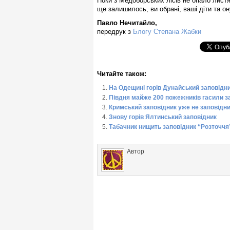
Поки з Медоборських лісів не опало листя
ще залишилось, ви обрані, ваші діти та о
Павло Нечитайло,
передрук з
Блогу Степана Жабки
Читайте також:
На Одещині горів Дунайський заповідн
Півдня майже 200 пожежників гасили з
Кримський заповідник уже не заповідн
Знову горів Ялтинський заповідник
Табачник нищить заповідник “Розточчя
Автор