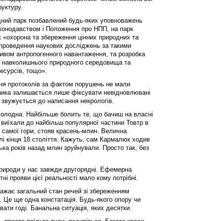
уктуру.
дний парк позбавлений будь-яких уповноважень
аконодавством і Положення про НПП, на парк
к «охорона та збереження цінних природних та
в, проведення наукових досліджень за такими
ливом антропогенного навантаження, та розробка
и навколишнього природного середовища та
есурсів, тощо».
ня протоколів за фактом порушень не мали
дника залишається лише фіксувати невідновлювані
в звужується до написання некрологів.
холодна. Найбільше болить те, що бачиш на власні
и виїхали до найбільш популярної частини Товтр в
я самої гори, стояв красень-млин. Велична
і кінця 18 століття. Кажуть, сам Кармалюк ходив
ька років назад млин зруйнували. Просто так, без
природи у нас завжди другорядні. Ефемерна
тні прояви цієї реальності мало кому потрібні.
ражає загальний стан речей зі збереженням
і. Це ще одна констатація. Будь-якого опору чи
увати годі. Банальна ситуація, яких десятки.