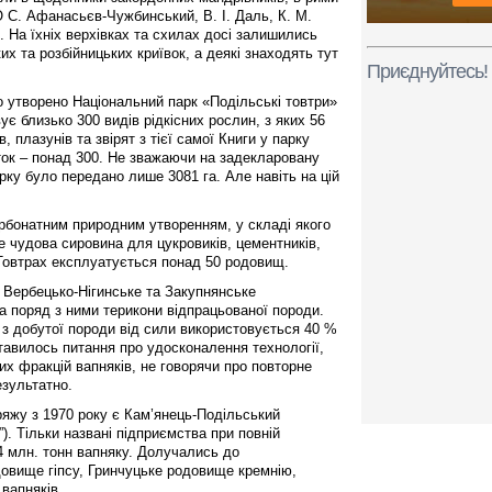
 (О С. Афанасьєв-Чужбинський, В. І. Даль, К. М.
. На їхніх верхівках та схилах досі залишились
х та розбійницьких криївок, а деякі знаходять тут
Приєднуйтесь!
о утворено Національний парк «Подільські товтри»
є близько 300 видів рідкісних рослин, з яких 56
, плазунів та звірят з тієї самої Книги у парку
яток – понад 300. Не зважаючи на задекларовану
ку було передано лише 3081 га. Але навіть на цій
арбонатним природним утворенням, у складі якого
це чудова сировина для цукровиків, цементників,
 Товтрах експлуатується понад 50 родовищ.
і Вербецько-Нігинське та Закупнянське
 а поряд з ними терикони відпрацьованої породи.
 з добутої породи від сили використовується 40 %
ставилось питання про удосконалення технології,
х фракцій вапняків, не говорячи про повторне
езультатно.
яжу з 1970 року є Кам’янець-Подільський
). Тільки названі підприємства при повній
4 млн. тонн вапняку. Долучались до
овище гіпсу, Гринчуцьке родовище кремнію,
вапняків.