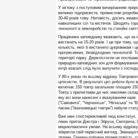
У зв‘язку з поступовим вичерпанням прир
великих підприємств, промислові розробки
30-40 років тому. Натомість, досить жвав
навколишніх сіл та містечок. Шкодять гор
технологiї в землеробствi та стихійні смі
Працівники заповіднику вважають, що за 
вистачить на 15-20 рокiв. I це при тому, 
кiлькiсть, якої б вистачило цукровикам i 
прогресивних, безвiдходних технологiй. Т
території парку. Держлісгоспи не поспіша
природно-заповідних зон для формування 
котрі взагалі слід було вилучити з господа
У 80-х роках по всьому відрізку Товтровог
цілісністю. В результаті цієї роботи було
включає 150 товтр загальною площею 1500
Товтр з прилеглими до них землями склад
яку всі вони нанесені з вказуванням назв.
(”Самовита”, “Черченські”, “Нігінська” та “
пасма (”Івахновецькі товтри”) набули стат
Вже нині спостережливий люд констатує, щ
лівих приток Дністра і Збруча, Смотрича,
мікрокліматичні умови. На всьому відрізк
зберегли свій первісний вигляд. Зменшуєт
тварин. Гірничо-добувна промисловість, г