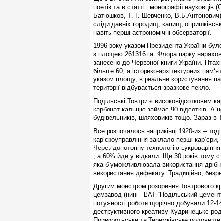
поетів та в статті і монографії науковців
Батюшков, Т. Г. Шевченко, В.Б.Антонович)
сліди давніх городищ, капищ, опришківськи
навіть перші астрономічні обсерваторії.
1996 року указом Президента України бул
з площею 261316 га. Флора парку нарахову
занесено до Червоної книги України. Птахів
більше 60, а історико-архітектурних пам‘
указом площу, в реальне користування пар
території відбувається зразкове пекло.
Подільські Товтри є високовідсотковим к
карбонат кальцію займає 90 відсотків. А 
будівельників, шляховиків тощо. Зараз в
Все розпочалось наприкінці 1920-их – тод
кар‘єроуправління заклало перші кар‘єри,
Через допотопну технологію цукроваріння
, а 60% йде у відвали. Ще 30 років тому 
яка б уможливлювала використання дрібни
використання дефекату. Традиційно, безр
Другим монстром розорення Товтрового кр
цемзавод (нині - ВАТ “Подільський цемент”
потужності роботи щорічно добували 12-1
деструктивного креативу Кудринецькє род
Приворотьське та Теремківське родовище 