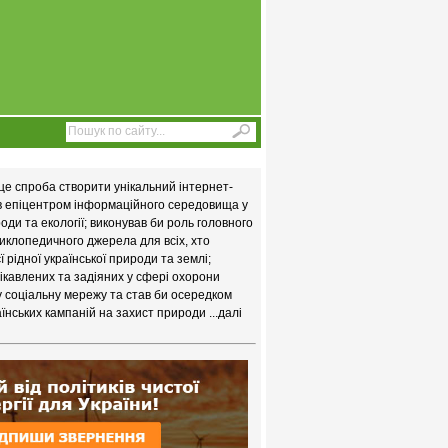
це спроба створити унікальний інтернет-
ав епіцентром інформаційного середовища у
ди та екології; виконував би роль головного
иклопедичного джерела для всіх, хто
 рідної української природи та землі;
цікавлених та задіяних у сфері охорони
у соціальну мережу та став би осередком
їнських кампаній на захист природи
...далі