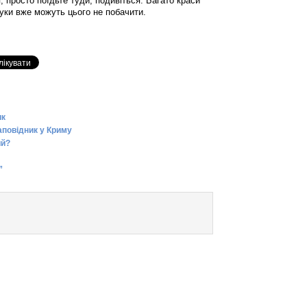
, просто поїдьте туди, подивіться. Багато краси
нуки вже можуть цього не побачити.
ик
аповідник у Криму
ий?
”