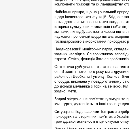
компоненти природи та їх ландшафтну стр
Найбільш прикро, що національний приро
щодо інспекторських функцій. Згідно із з
покладається виконання таких завдань, я
історико-культурних комплексів і об'єкті
змінами, які відбуваються з часом під вп
наукових пропозицій щодо питань охорон
господарського використання природних р
Неодноразовий моніторинг парку, складан
жодних наслідків. Співробітникам запові
втрати. Себто, функція його співробітникі
Статистика руйнувань - річ страшна, але 
очі. В жовтні поточного року ми з друзям
районі сіл Вербка та Гуменці. Колись, біл
споруда, виконана у псевдоготичному стил
до доньки мельника з гори на вечерю. Кіл
жодної мети.
Задачі збереження пам‘яток культури та 
культурка, духовність та інші трансценден
Ситуація із Подільськими Товтрами відоб
природніх та історичних пам‘яток в Україн
громадської активності в цій ситуації очік