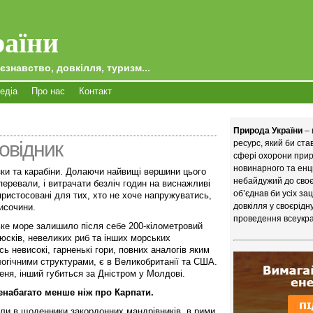
аїни
єзнавство, довкілля, туризм...
едіа
Про нас
Контакт
Природа України
– 
овідник
ресурс, який би ст
сфері охорони приро
новинарного та енц
язки та карабіни. Долаючи найвищі вершини цього
небайдужий до своєї
перевали, і витрачати безліч годин на виснажливі
об’єднав би усіх за
пристосовані для тих, хто не хоче напружуватись,
довкілля у своєрідн
височини.
проведення всеукра
ьке море залишило після себе 200-кілометровий
сків, невеликих риб та інших морських
ь невисокі, гарненькі гори, повних аналогів яким
ологічними структурами, є в Великобританії та США.
меня, інший губиться за Дністром у Молдові.
енабагато менше ніж про Карпати.
яли в щоденники закордонних мандрівників, в рими