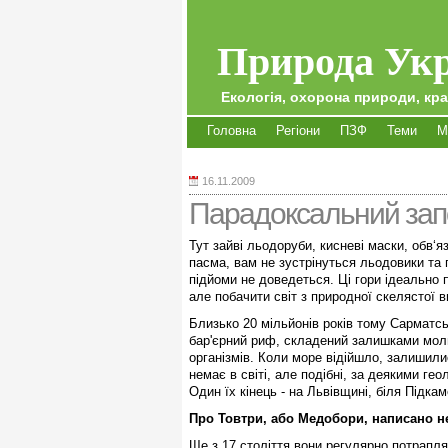
Природа Укр
Екологія, охорона природи, кра
Головна
Регіони
ПЗФ
Теми
М
16.11.2009
Парадоксальний зап
Тут зайві льодоруби, кисневі маски, обв‘
пасма, вам не зустрінуться льодовики та 
підйоми не доведеться. Ці гори ідеально 
але побачити світ з природної скелястої 
Близько 20 мільйонів років тому Сарматс
бар'єрний риф, складений залишками молю
організмів. Коли море відійшло, залишилис
немає в світі, але подібні, за деякими ге
Один їх кінець - на Львівщині, біля Підка
Про Товтри, або Медобори, написано н
Ще з 17 століття вони регулярно потрапл