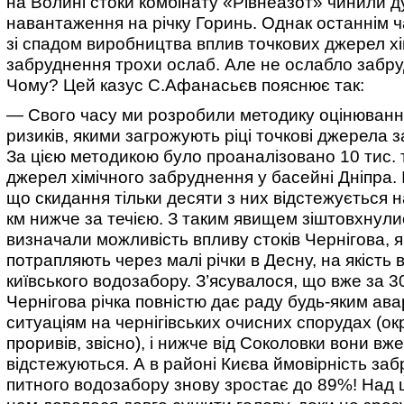
на Волині стоки комбінату «Рівнеазот» чинили 
навантаження на річку Горинь. Однак останнім ч
зі спадом виробництва вплив точкових джерел хі
забруднення трохи ослаб. Але не ослабло забру
Чому? Цей казус С.Афанасьєв пояснює так:
— Свого часу ми розробили методику оцінюванн
ризиків, якими загрожують ріці точкові джерела 
За цією методикою було проаналізовано 10 тис. 
джерел хімічного забруднення у басейні Дніпра. І
що скидання тільки десяти з них відстежується н
км нижче за течією. З таким явищем зіштовхнулис
визначали можливість впливу стоків Чернігова, я
потрапляють через малі річки в Десну, на якість 
київського водозабору. З’ясувалося, що вже за 3
Чернігова річка повністю дає раду будь-яким ав
ситуаціям на чернігівських очисних спорудах (окр
проривів, звісно), і нижче від Соколовки вони вже
відстежуються. А в районі Києва ймовірність за
питного водозабору знову зростає до 89%! Над 