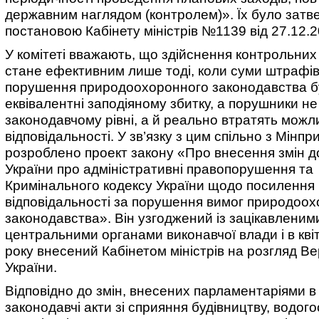
державним наглядом (контролем)». Їх було зат
постановою Кабінету міністрів №1139 від 27.12.2
У комітеті вважають, що здійснення контрольних
стане ефективним лише тоді, коли суми штрафів
порушення природоохоронного законодавства б
еквівалентні заподіяному збитку, а порушники н
законодавчому рівні, а й реально втратять можл
відповідальності. У зв’язку з цим спільно з Мінп
розроблено проект закону «Про внесення змін д
України про адміністративні правопорушення та
Кримінального кодексу України щодо посилення
відповідальності за порушення вимог природоо
законодавства». Він узгоджений із зацікавленим
центральними органами виконавчої влади і в кві
року внесений Кабінетом міністрів на розгляд В
України.
Відповідно до змін, внесених парламентаріями в 
законодавчі акти зі сприяння будівництву, водог