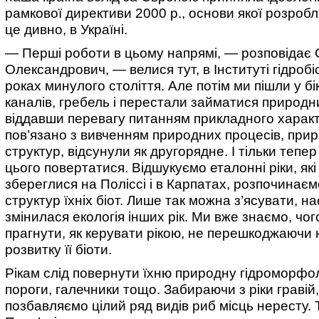
рамкової директиви 2000 р., основи якої розробл
це дивно, в Україні.
— Перші роботи в цьому напрямі, — розповідає 
Олександрович, — велися тут, в Інституті гідробіо
роках минулого століття. Але потім ми пішли у б
каналів, гребель і перестали займатися природн
віддавши перевагу питанням прикладного характ
пов’язано з вивченням природних процесів, при
структур, відсунули як другорядне. І тільки тепе
цього повертатися. Відшукуємо еталонні ріки, які
збереглися на Поліссі і в Карпатах, розпочинає
структур їхніх біот. Лише так можна з’ясувати, на
змінилася екологія інших рік. Ми вже знаємо, чог
прагнути, як керувати рікою, не перешкоджаюч
розвитку її біоти.
Рікам слід повернути їхню природну гідроморфо
пороги, галечники тощо. Забираючи з ріки гравій
позбавляємо цілий ряд видів риб місць нересту. Т