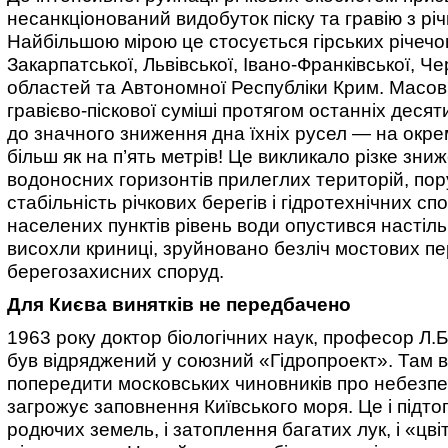
несанкціонований видобуток піску та гравію з річ
Найбільшою мірою це стосується гірських річечо
Закарпатської, Львівської, Івано-Франківської, Че
областей та Автономної Республіки Крим. Масов
гравієво-піскової суміші протягом останніх десят
до значного зниження дна їхніх русел — на окре
більш як на п’ять метрів! Це викликало різке зниж
водоносних горизонтів прилеглих територій, по
стабільність річкових берегів і гідротехнічних спо
населених пунктів рівень води опустився настіль
висохли криниці, зруйновано безліч мостових пе
берегозахисних споруд.
Для Києва винятків не передбачено
1963 року доктор біологічних наук, професор Л.
був відряджений у союзний «Гідропроект». Там в
попередити московських чиновників про небезпе
загрожує заповнення Київського моря. Це і підт
родючих земель, і затоплення багатих лук, і «цві