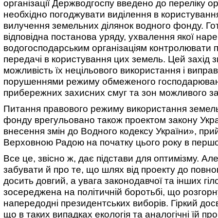
організації Держводгоспу введено до переліку орг
необхідно погоджувати виділення в користуванн
вилучення земельних ділянок водного фонду. Го
відповідна постанова уряду, ухвалення якої нар
водогосподарським організаціям контролювати 
передачі в користування цих земель. Цей захід
можливість їх нецільового використання і виправ
порушеннями режиму обмеженого господарюван
прибережних захисних смуг та зон можливого з
Питання правового режиму використання земел
фонду врегульовано також проектом закону Укр
внесення змін до Водного кодексу України», пр
Верховною Радою на початку цього року в першо
Все це, звісно ж, дає підстави для оптимізму. Але
забувати й про те, що шлях від проекту до повно
досить довгий, а увага законодавчої та інших гіл
зосереджена на політичній боротьбі, що розгор
напередодні президентських виборів. Гіркий досв
що в таких випадках екологія та аналогічні їй пр