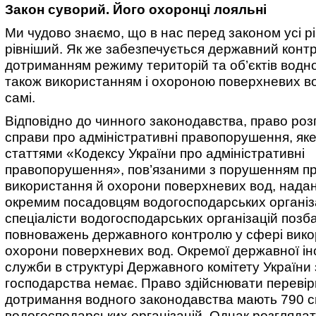
Закон суворий. Його охоронці лояльні
Ми чудово знаємо, що в нас перед законом усі рі
рівніший. Як же забезпечується державний конт
дотриманням режиму територій та об’єктів водно
також використанням і охороною поверхневих во
самі.
Відповідно до чинного законодавства, право роз
справи про адміністративні правопорушення, як
статтями «Кодексу України про адміністративні
правопорушення», пов’язаними з порушенням п
використання й охорони поверхневих вод, нада
окремим посадовцям водогосподарських організ
спеціалісти водогосподарських організацій позб
повноважень державного контролю у сфері вико
охорони поверхневих вод. Окремої державної ін
служби в структурі Державного комітету України 
господарства немає. Право здійснювати перевір
дотримання водного законодавства мають 790 сп
водогосподарських організацій. Однак розгляда