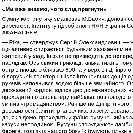
«Ми вже знаємо, чого слід прагнути»
Сумну картину, яку змалював М.Бабич, доповнює
директора Інституту гідробіології НАН України С
АФАНАСЬЄВ.
— Ріка, — стверджує Сергій Олександрович, — ж
що активно опирається будь-яким зазіханням на 
життєвий уклад. Інколи це призводить до непер
наслідків. Ось свіжий приклад: кілька тижнів том
острів площею близько 600 га у верхів’ї Дніпра 
білоруській території. Після інтенсивних дощів од
рукавів наповнився водою більше звичайного. Ос
державний кордон, відповідно до міжнародних н
проходити по фарватеру найбільш повноводого р
змінив «громадянство». Раніше на Дніпрі нічого 
доводилося бачити, ріка велика, зарегульована. 
де, як відомо, проходить україно-румунський корд
казуси непоодинокі. Румуни споруджують дамби
берега, тоді як із нашого боку їх будують тільки 