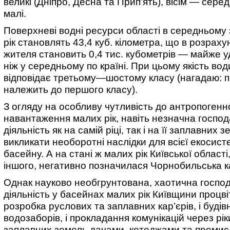
великі (Дніпро, Десна та Прип’ять), вісім — серед
малі.
Поверхневі водні ресурси області в середньому 
рік становлять 43,4 куб. кілометра, що в розраху
жителя становить 0,4 тис. кубометрів — майже у
ніж у середньому по країні. При цьому якість вод
відповідає третьому—шостому класу (нагадаю: 
належить до першого класу).
З огляду на особливу чутливість до антропогенн
навантаження малих рік, навіть незначна госпо
діяльність як на самій ріці, так і на її заплавних
викликати необоротні наслідки для всієї екосист
басейну. А на стані ж малих рік Київської області
іншого, негативно позначилася Чорнобильська 
Однак науково необгрунтована, хаотична госпо
діяльність у басейнах малих рік Київщини процвіт
розробка руслових та заплавних кар’єрів, і буді
водозаборів, і прокладання комунікацій через рік
заплавних земель дачами, котеджами та проми