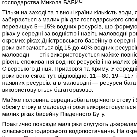
господарства Микола БАБИЧ.
Тільки на заході та півночі країни кількість води, 
забирається з малих рік для господарського спо
перевищує 5—15% водних ресурсів, що формую
ріках у середні за водністю і навіть маловодні ро
окремих ріках Дністровського басейну в середні 
роки витрачається від 15 до 40% водних ресурсів
маловодні — стік використовується майже повні
рівень споживання водних ресурсів і на малих р
Сіверського Дінця, Приазов’я та Криму. У середн
роки воно сягає тут, відповідно, 11—80, 19—117
наявних ресурсів, а в маловодні — ресурси бага
використовуються багаторазово.
Майже половина середньобагаторічного стоку і 
обсягу стоку в маловодні роки використовується
малих ріках басейну Південного Бугу.
Практично повсюди малі ріки слугують джерела
сільськогосподарського водопостачання. На окр