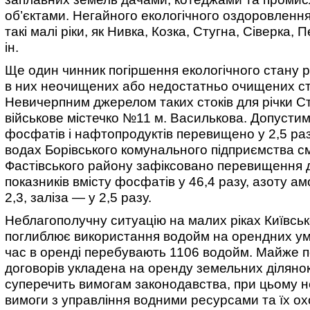
об’єктами. Негайного екологічного оздоровленн
такі малі ріки, як Нивка, Козка, Стугна, Сіверка, П
ін.
Ще один чинник погіршення екологічного стану р
в них неочищених або недостатньо очищених ст
Невичерпним джерелом таких стоків для річки С
військове містечко №11 м. Василькова. Допустим
фосфатів і нафтопродуктів перевищено у 2,5 разу
водах Борівського комунального підприємства с
Фастівського району зафіксовано перевищення 
показників вмісту фосфатів у 46,4 разу, азоту а
2,3, заліза — у 2,5 разу.
Неблагополучну ситуацію на малих ріках Київськ
поглиблює використання водойм на орендних ум
час в оренді перебувають 1106 водойм. Майже 
договорів укладена на оренду земельних діляно
суперечить вимогам законодавства, при цьому 
вимоги з управління водними ресурсами та їх о