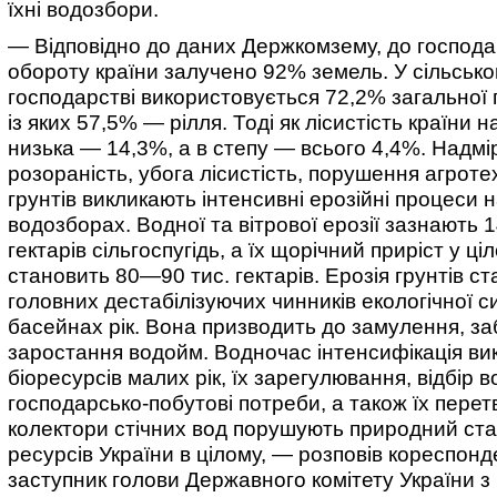
їхні водозбори.
— Відповідно до даних Держкомзему, до господа
обороту країни залучено 92% земель. У сільськ
господарстві використовується 72,2% загальної 
із яких 57,5% — рілля. Тоді як лісистість країни 
низька — 14,3%, а в степу — всього 4,4%. Надмі
розораність, убога лісистість, порушення агроте
грунтів викликають інтенсивні ерозійні процеси н
водозборах. Водної та вітрової ерозії зазнають 1
гектарів сільгоспугідь, а їх щорічний приріст у ці
становить 80—90 тис. гектарів. Ерозія грунтів ст
головних дестабілізуючих чинників екологічної си
басейнах рік. Вона призводить до замулення, за
заростання водойм. Водночас інтенсифікація ви
біоресурсів малих рік, їх зарегулювання, відбір в
господарсько-побутові потреби, а також їх пере
колектори стічних вод порушують природний ст
ресурсів України в цілому, — розповів кореспон
заступник голови Державного комітету України з