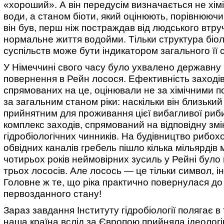
«хороший». А він передусім визначається не хі
води, а станом біоти, який оцінюють, порівнюючи
він був, перш ніж постраждав від людського втру
нормальне життя водойми. Тільки структура біол
суспільств може бути індикатором загального її 
У Німеччині свого часу було ухвалено державну
повернення в Рейн лосося. Ефективність заходів
спрямованих на це, оцінювали не за хімічними п
за загальним станом ріки: наскільки він близький
прийнятним для проживання цієї вибагливої риби
комплекс заходів, спрямований на відповідну змін
гідробіологічних чинників. На будівництво рибохо
обвідних каналів гребель пішло кілька мільярдів м
чотирьох років неймовірних зусиль у Рейні було
трьох лососів. Але лосось — це тільки символ, і
Головне ж те, що ріка практично повернулася до
первозданного стану!
Зараз завдання Інституту гідробіології полягає в
наша країна вслід за Європою прийняла ідеолог