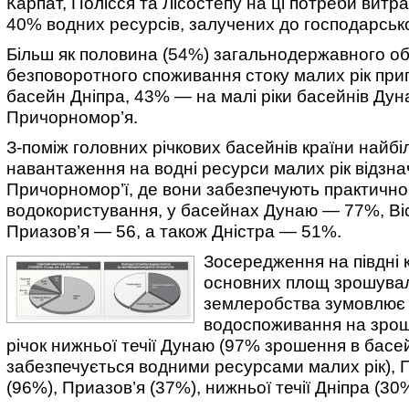
Карпат, Полісся та Лісостепу на ці потреби витр
40% водних ресурсів, залучених до господарськ
Більш як половина (54%) загальнодержавного об
безповоротного споживання стоку малих рік при
басейн Дніпра, 43% — на малі ріки басейнів Дун
Причорномор’я.
З-поміж головних річкових басейнів країни найб
навантаження на водні ресурси малих рік відзна
Причорномор’ї, де вони забезпечують практично
водокористування, у басейнах Дунаю — 77%, Ві
Приазов’я — 56, а також Дністра — 51%.
Зосередження на півдні 
основних площ зрошува
землеробства зумовлює
водоспоживання на зрош
річок нижньої течії Дунаю (97% зрошення в басе
забезпечується водними ресурсами малих рік),
(96%), Приазов’я (37%), нижньої течії Дніпра (30%