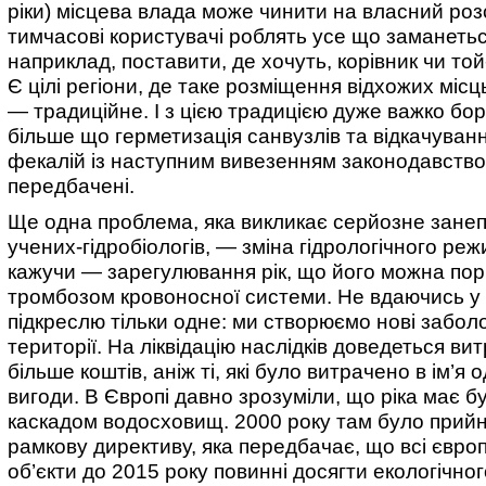
ріки) місцева влада може чинити на власний роз
тимчасові користувачі роблять усе що заманетьс
наприклад, поставити, де хочуть, корівник чи той
Є цілі регіони, де таке розміщення відхожих місц
— традиційне. І з цією традицією дуже важко бо
більше що герметизація санвузлів та відкачуванн
фекалій із наступним вивезенням законодавств
передбачені.
Ще одна проблема, яка викликає серйозне зане
учених-гідробіологів, — зміна гідрологічного реж
кажучи — зарегулювання рік, що його можна пор
тромбозом кровоносної системи. Не вдаючись у 
підкреслю тільки одне: ми створюємо нові забол
території. На ліквідацію наслідків доведеться ви
більше коштів, аніж ті, які було витрачено в ім’я
вигоди. В Європі давно зрозуміли, що ріка має бу
каскадом водосховищ. 2000 року там було прий
рамкову директиву, яка передбачає, що всі європ
об’єкти до 2015 року повинні досягти екологічно