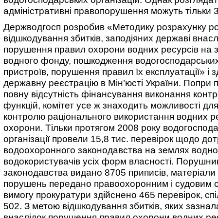
адміністративні правопорушення можуть тільки 32
Держводгосп розробив «Методику розрахунку ро
відшкодування збитків, заподіяних державі внасл
порушення правил охорони водних ресурсів на 
водного фонду, пошкодження водогосподарських
пристроїв, порушення правил їх експлуатації» і зд
державну реєстрацію в Мін’юсті України. Попри 
повну відсутність фінансування виконання конт
функцій, комітет усе ж знаходить можливості для 
контролю раціонального використання водних ре
охорони. Тільки протягом 2008 року водогоспода
організації провели 15,8 тис. перевірок щодо д
водоохоронного законодавства на землях водно
водокористувачів усіх форм власності. Порушни
законодавства видано 8705 приписів, матеріали
порушень передано правоохоронним і судовим 
вимогу прокуратури здійснено 465 перевірок, сп
502. З метою відшкодування збитків, яких зазна
внаслідок порушення правил охорони водних ре