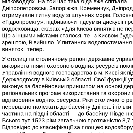
мілководдях. На той час така біда вже спіткала
Дніпропетровськ, Запоріжжя, Кременчук, Дніпрод
отримували питну воду зі штучних морів. Головн
«Гідропроекту», підбиваючи підсумки дискусії пр
водосховища, сказав: «Для Києва винятків не п
Що з іншими містами сталося, те і з Києвом буде»
зрештою, й вийшло. У питаннях водопостачання 
виняток і тепер.
У столиці та столичному регіоні державне управ
використанням і охороною водних ресурсів покл
Управління водного господарства в м. Києві як пі
Держводгоспу в Київській області. Свої функції у
виконує за басейновим принципом на основі дер
регіональних програм використання та охорони в
відтворення водних ресурсів. Ріки столичного ре
переважно належать до басейну Дніпра, і тільки 
частина на півдні області — до басейну Південно
Всього тут 1523 ріки загальною протяжністю 8,7 т
Відповідно до класифікації за площею водозбору