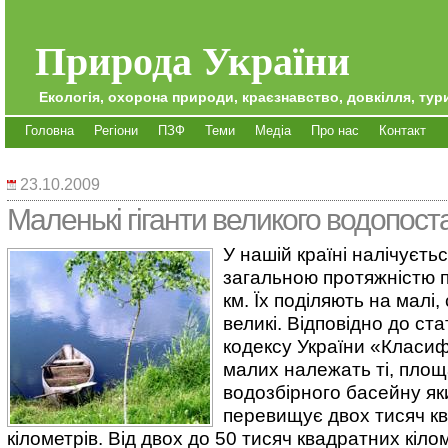
Природа України
Екологія, охорона природи, краєзнавство, довкілля, тури
Головна
Регіони
ПЗФ
Теми
Медіа
Про нас
Контакт
23.10.2009
Маленькі гіганти великого водопос
У нашій країні налічуєтьс
загальною протяжністю п
км. Їх поділяють на малі,
великі. Відповідно до ста
кодексу України «Класифі
малих належать ті, пло
водозбірного басейну як
перевищує двох тисяч к
кілометрів. Від двох до 50 тисяч квадратних кіло