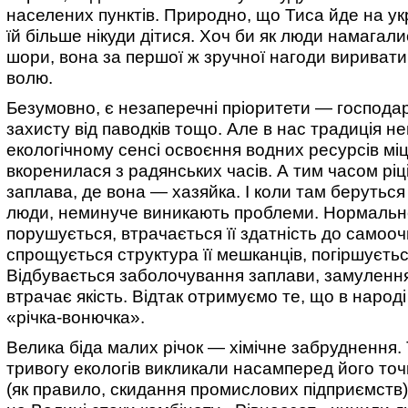
населених пунктів. Природно, що Тиса йде на укр
їй більше нікуди дітися. Хоч би як люди намагалис
шори, вона за першої ж зручної нагоди вириват
волю.
Безумовно, є незаперечні пріоритети — господа
захисту від паводків тощо. Але в нас традиція н
екологічному сенсі освоєння водних ресурсів мі
вкоренилася з радянських часів. А тим часом ріц
заплава, де вона — хазяйка. І коли там берутьс
люди, неминуче виникають проблеми. Нормальне
порушується, втрачається її здатність до самоо
спрощується структура її мешканців, погіршуєтьс
Відбувається заболочування заплави, замулення
втрачає якість. Відтак отримуємо те, що в народ
«річка-вонючка».
Велика біда малих річок — хімічне забруднення.
тривогу екологів викликали насамперед його точ
(як правило, скидання промислових підприємств)