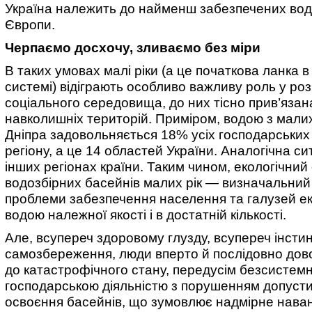
Україна належить до найменш забезпечених вод
Європи.
Черпаємо досхочу, зливаємо без міри
В таких умовах малі ріки (а це початкова ланка в 
системі) відіграють особливо важливу роль у ро
соціального середовища, до них тісно прив’язан
навколишніх територій. Приміром, водою з малих
Дніпра задовольняється 18% усіх господарських
регіону, а це 14 областей України. Аналогічна сит
інших регіонах країни. Таким чином, екологічний
водозбірних басейнів малих рік — визначальний
проблеми забезпечення населення та галузей е
водою належної якості і в достатній кількості.
Але, всупереч здоровому глузду, всупереч інсти
самозбереження, люди вперто й послідовно дово
до катастрофічного стану, передусім безсистем
господарською діяльністю з порушенням допуст
освоєння басейнів, що зумовлює надмірне нава