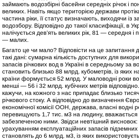
займають водозбірні басейни середніх річок і по
великих. Навіть якщо територією держави проті
частина ріки, її статус визначають, виходячи із з
водозбору. Відповідно до такої класифікації, в Укр
налічується дев’ять великих рік, 81 — середня і 
— малих.
Багато це чи мало? Відповісти на це запитання
такі дані:
сумарна кількість доступних для викор
запасів річкових вод в Україні в середньому за во
становить близько 88 млрд. кубометрів, із яких н
країни формується 52 млрд. У маловодні роки в
менші — 56 і 32 млрд. кубічних метрів відповідно
кажучи, на кожного з нас припадає близько тисяч
річкового стоку. А відповідно до визначення Євр
економічної комісії ООН, держава, власні водні р
перевищують 1,7 тис. м3 на людину, вважається
забезпеченою ними. Звідси невтішний висновок: н
урахуванням експлуатаційних запасів підземних в
становлять до 6 млрд. м3, із яких використовуєт