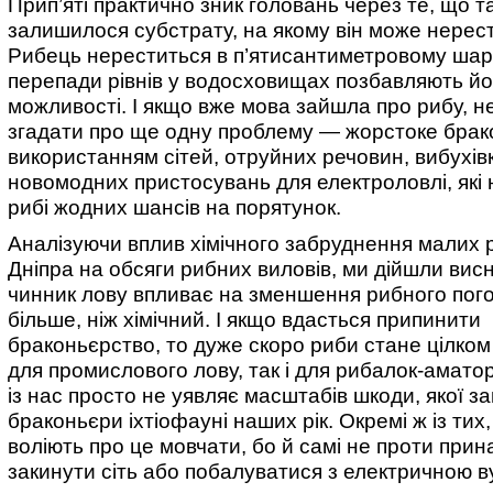
Прип’яті практично зник головань через те, що т
залишилося субстрату, на якому він може нерес
Рибець нереститься в п’ятисантиметровому шарі
перепади рівнів у водосховищах позбавляють йог
можливості. І якщо вже мова зайшла про рибу, н
згадати про ще одну проблему — жорстоке брак
використанням сітей, отруйних речовин, вибухів
новомодних пристосувань для електроловлі, які
рибі жодних шансів на порятунок.
Аналізуючи вплив хімічного забруднення малих 
Дніпра на обсяги рибних виловів, ми дійшли вис
чинник лову впливає на зменшення рибного погол
більше, ніж хімічний. І якщо вдасться припинити
браконьєрство, то дуже скоро риби стане цілком
для промислового лову, так і для рибалок-аматор
із нас просто не уявляє масштабів шкоди, якої з
браконьєри іхтіофауні наших рік. Окремі ж із тих,
воліють про це мовчати, бо й самі не проти прин
закинути сіть або побалуватися з електричною в