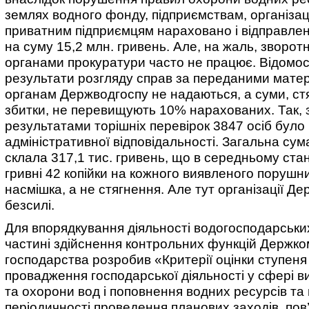
землях водного фонду, підприємствам, організаці
приватним підприємцям нараховано і відправлен
на суму 15,2 млн. гривень. Але, на жаль, зворотни
органами прокуратури часто не працює. Відомос
результати розгляду справ за переданими мате
органам Держводгоспу не надаються, а суми, стя
збитки, не перевищують 10% нарахованих. Так, 
результатами торішніх перевірок 3847 осіб було
адміністративної відповідальності. Загальна су
склала 317,1 тис. гривень, що в середньому ста
гривні 42 копійки на кожного виявленого порушн
насмішка, а не стягнення. Але тут організації Д
безсилі.
Для впорядкування діяльності водогосподарських
частині здійснення контрольних функцій Держко
господарства розробив «Критерії оцінки ступеня 
провадження господарської діяльності у сфері 
та охорони вод і поповнення водних ресурсів та
періодичності проведення планових заходів, пов’