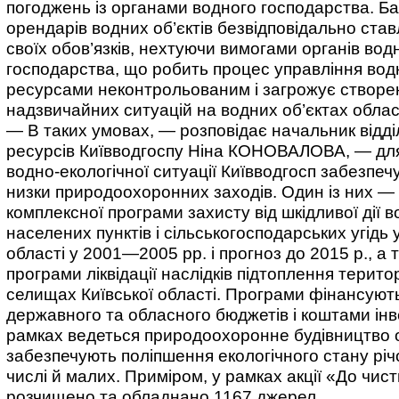
погоджень із органами водного господарства. Ба
орендарів водних об’єктів безвідповідально став
своїх обов’язків, нехтуючи вимогами органів вод
господарства, що робить процес управління во
ресурсами неконтрольованим і загрожує створ
надзвичайних ситуацій на водних об’єктах облас
— В таких умовах, — розповідає начальник відді
ресурсів Київводгоспу Ніна КОНОВАЛОВА, — дл
водно-екологічної ситуації Київводгосп забезпеч
низки природоохоронних заходів. Один із них — 
комплексної програми захисту від шкідливої дії в
населених пунктів і сільськогосподарських угідь у
області у 2001—2005 рр. і прогноз до 2015 р., а 
програми ліквідації наслідків підтоплення територ
селищах Київської області. Програми фінансуют
державного та обласного бюджетів і коштами інве
рамках ведеться природоохоронне будівництво о
забезпечують поліпшення екологічного стану річо
числі й малих. Приміром, у рамках акції «До чис
розчищено та обладнано 1167 джерел.