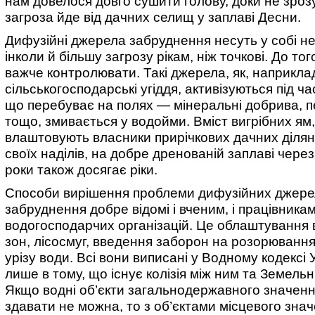
нам довелося довго сушити голову, доки не зроз
загроза йде від дачних селищ у заплаві Десни.
Дифузійні джерела забруднення несуть у собі не
інколи й більшу загрозу рікам, ніж точкові. До тог
важче контролювати. Такі джерела, як, наприкла
сільськогосподарські угіддя, активізуються під час
що перебуває на полях — мінеральні добрива, 
тощо, змивається у водойми. Вміст вигрібних ям, 
влаштовують власники прирічкових дачних ділян
своїх наділів, на добре дренованій заплаві чере
роки також досягає ріки.
Способи вирішення проблеми дифузійних джере
забруднення добре відомі і вченим, і працівника
водогосподарчих організацій. Це облаштування
зон, лісосмуг, введення заборон на розорювання
урізу води. Всі вони виписані у Водному кодексі У
лише в тому, що існує колізія між ним та Земель
Якщо водні об’єкти загальнодержавного значенн
здавати не можна, то з об’єктами місцевого знач