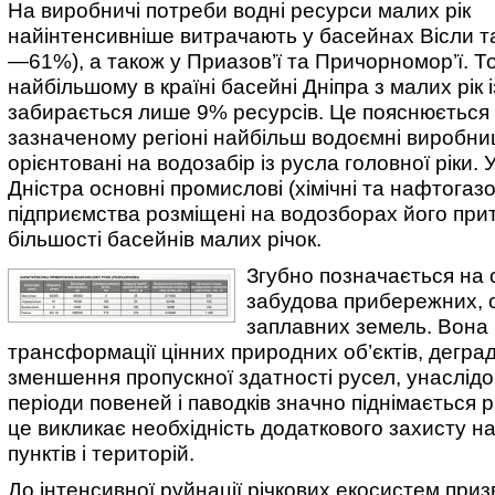
На виробничі потреби водні ресурси малих рік
найінтенсивніше витрачають у басейнах Вісли та
—61%), а також у Приазов’ї та Причорномор’ї. То
найбільшому в країні басейні Дніпра з малих рік 
забирається лише 9% ресурсів. Це пояснюється 
зазначеному регіоні найбільш водоємні виробни
орієнтовані на водозабір із русла головної ріки. 
Дністра основні промислові (хімічні та нафтогаз
підприємства розміщені на водозборах його при
більшості басейнів малих річок.
Згубно позначається на с
забудова прибережних, 
заплавних земель. Вона
трансформації цінних природних об’єктів, деграда
зменшення пропускної здатності русел, унаслідо
періоди повеней і паводків значно піднімається р
це викликає необхідність додаткового захисту н
пунктів і територій.
До інтенсивної руйнації річкових екосистем при